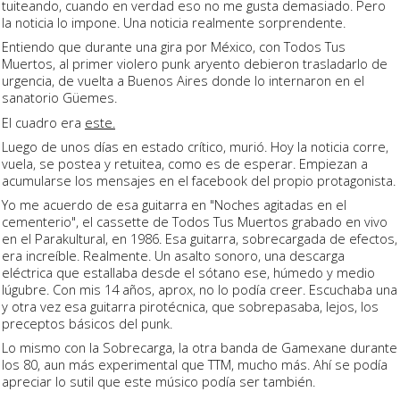
tuiteando, cuando en verdad eso no me gusta demasiado. Pero
la noticia lo impone. Una noticia realmente sorprendente.
Entiendo que durante una gira por México, con Todos Tus
Muertos, al primer violero punk aryento debieron trasladarlo de
urgencia, de vuelta a Buenos Aires donde lo internaron en el
sanatorio Güemes.
El cuadro era
este.
Luego de unos días en estado crítico, murió. Hoy la noticia corre,
vuela, se postea y retuitea, como es de esperar. Empiezan a
acumularse los mensajes en el facebook del propio protagonista.
Yo me acuerdo de esa guitarra en "Noches agitadas en el
cementerio", el cassette de Todos Tus Muertos grabado en vivo
en el Parakultural, en 1986. Esa guitarra, sobrecargada de efectos,
era increíble. Realmente. Un asalto sonoro, una descarga
eléctrica que estallaba desde el sótano ese, húmedo y medio
lúgubre. Con mis 14 años, aprox, no lo podía creer. Escuchaba una
y otra vez esa guitarra pirotécnica, que sobrepasaba, lejos, los
preceptos básicos del punk.
Lo mismo con la Sobrecarga, la otra banda de Gamexane durante
los 80, aun más experimental que TTM, mucho más. Ahí se podía
apreciar lo sutil que este músico podía ser también.