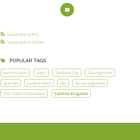
Subscribe to RSS
Subscribe to ATOM
POPULAR TAGS
buenos aires
viajes
Ska Beat City
Ska argentino
specials
pauline black
ska
ska en argentina
The Crabs Corporation
Satelite Kingston