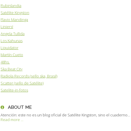
Rubinlandia
Satélite Kingston
Flavio Mandinga
Liniers!
Angela Tullida
Los Kahunas
Liquidator
Martín Cueto
48hs.
Ska Beat City
Radiola Records (sello ska, Brasil)
Scatter (sello de Satélite)
Satelite-in-fotos
ABOUT ME
Atención: este no es un blog oficial de Satélite Kingston, sino el cuaderno...
Read more ...