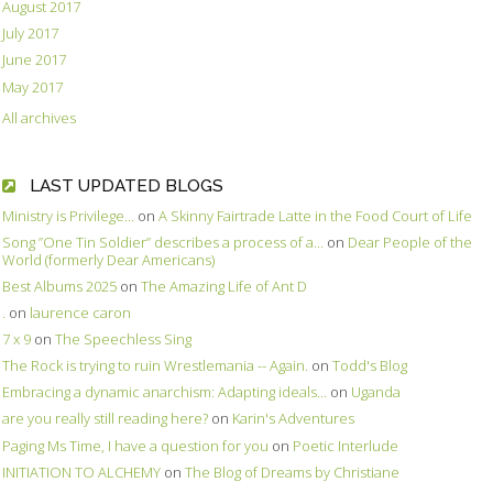
August 2017
July 2017
June 2017
May 2017
All archives
LAST UPDATED BLOGS
Ministry is Privilege...
on
A Skinny Fairtrade Latte in the Food Court of Life
Song ”One Tin Soldier” describes a process of a...
on
Dear People of the
World (formerly Dear Americans)
Best Albums 2025
on
The Amazing Life of Ant D
.
on
laurence caron
7 x 9
on
The Speechless Sing
The Rock is trying to ruin Wrestlemania -- Again.
on
Todd's Blog
Embracing a dynamic anarchism: Adapting ideals...
on
Uganda
are you really still reading here?
on
Karin's Adventures
Paging Ms Time, I have a question for you
on
Poetic Interlude
INITIATION TO ALCHEMY
on
The Blog of Dreams by Christiane