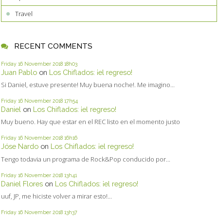
Travel
RECENT COMMENTS
Friday 16
November 2018
18h03
Juan Pablo
on
Los Chiflados: ¡el regreso!
Si Daniel, estuve presente! Muy buena noche!. Me imagino...
Friday 16
November 2018
17h54
Daniel
on
Los Chiflados: ¡el regreso!
Muy bueno. Hay que estar en el REC listo en el momento justo
Friday 16
November 2018
16h16
Jóse Nardo
on
Los Chiflados: ¡el regreso!
Tengo todavia un programa de Rock&Pop conducido por...
Friday 16
November 2018
13h41
Daniel Flores
on
Los Chiflados: ¡el regreso!
uuf, JP, me hiciste volver a mirar esto!...
Friday 16
November 2018
13h37