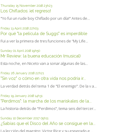
Thursday 15
November 2018
23h23
Los Chiflados: ¡el regreso!
"Yo fui un rude boy Chiflado por un día!" Antes de...
Friday 13
April 2018
22h03
Por qué "la película de Suggs" es imperdible
Fui a ver la primera de tres funciones de “My Life...
Sunday 01
April 2018
19h50
Mr Review: la buena educación (musical)
Esta noche, en Niceto van a sonar algunas de las...
Friday 26
January 2018
22h21
"Sin voz" o cómo en otra vida nos podría ir...
La verdad detrás del tema 1 de "El enemigo". De la v a...
Friday 19
January 2018
14h31
"Perdimos": la marcha de los mariskales de la...
La historia detrás de "Perdimos", tema seis del tercer...
Sunday 10
December 2017
05h11
¿Sabías que el Disco del Año se consigue en la...
La lección del maestro: Victor Rice y su esperado e...