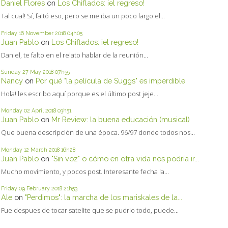
Daniel Flores
on
Los Chiflados: ¡el regreso!
Tal cual! Sí, faltó eso, pero se me iba un poco largo el...
Friday 16
November 2018
04h05
Juan Pablo
on
Los Chiflados: ¡el regreso!
Daniel, te falto en el relato hablar de la reunión...
Sunday 27
May 2018
07h55
Nancy
on
Por qué "la película de Suggs" es imperdible
Hola! les escribo aquí porque es el último post jeje...
Monday 02
April 2018
03h51
Juan Pablo
on
Mr Review: la buena educación (musical)
Que buena descripción de una época. 96/97 donde todos nos...
Monday 12
March 2018
16h28
Juan Pablo
on
"Sin voz" o cómo en otra vida nos podría ir...
Mucho movimiento, y pocos post. Interesante fecha la...
Friday 09
February 2018
21h53
Ale
on
"Perdimos": la marcha de los mariskales de la...
Fue despues de tocar satelite que se pudrio todo, puede...