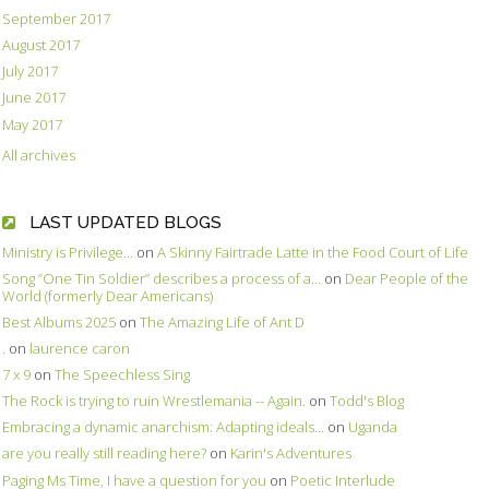
September 2017
August 2017
July 2017
June 2017
May 2017
All archives
LAST UPDATED BLOGS
Ministry is Privilege...
on
A Skinny Fairtrade Latte in the Food Court of Life
Song ”One Tin Soldier” describes a process of a...
on
Dear People of the
World (formerly Dear Americans)
Best Albums 2025
on
The Amazing Life of Ant D
.
on
laurence caron
7 x 9
on
The Speechless Sing
The Rock is trying to ruin Wrestlemania -- Again.
on
Todd's Blog
Embracing a dynamic anarchism: Adapting ideals...
on
Uganda
are you really still reading here?
on
Karin's Adventures
Paging Ms Time, I have a question for you
on
Poetic Interlude