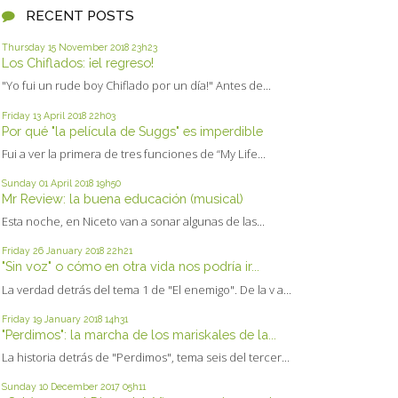
RECENT POSTS
Thursday 15
November 2018
23h23
Los Chiflados: ¡el regreso!
"Yo fui un rude boy Chiflado por un día!" Antes de...
Friday 13
April 2018
22h03
Por qué "la película de Suggs" es imperdible
Fui a ver la primera de tres funciones de “My Life...
Sunday 01
April 2018
19h50
Mr Review: la buena educación (musical)
Esta noche, en Niceto van a sonar algunas de las...
Friday 26
January 2018
22h21
"Sin voz" o cómo en otra vida nos podría ir...
La verdad detrás del tema 1 de "El enemigo". De la v a...
Friday 19
January 2018
14h31
"Perdimos": la marcha de los mariskales de la...
La historia detrás de "Perdimos", tema seis del tercer...
Sunday 10
December 2017
05h11