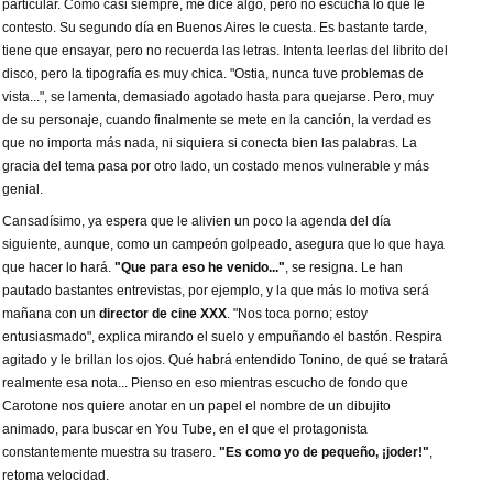
particular. Como casi siempre, me dice algo, pero no escucha lo que le
contesto. Su segundo día en Buenos Aires le cuesta. Es bastante tarde,
tiene que ensayar, pero no recuerda las letras. Intenta leerlas del librito del
disco, pero la tipografía es muy chica. "Ostia, nunca tuve problemas de
vista...", se lamenta, demasiado agotado hasta para quejarse. Pero, muy
de su personaje, cuando finalmente se mete en la canción, la verdad es
que no importa más nada, ni siquiera si conecta bien las palabras. La
gracia del tema pasa por otro lado, un costado menos vulnerable y más
genial.
Cansadísimo, ya espera que le alivien un poco la agenda del día
siguiente, aunque, como un campeón golpeado, asegura que lo que haya
que hacer lo hará.
"Que para eso he venido..."
, se resigna. Le han
pautado bastantes entrevistas, por ejemplo, y la que más lo motiva será
mañana con un
director de cine XXX
. "Nos toca porno; estoy
entusiasmado", explica mirando el suelo y empuñando el bastón. Respira
agitado y le brillan los ojos. Qué habrá entendido Tonino, de qué se tratará
realmente esa nota... Pienso en eso mientras escucho de fondo que
Carotone nos quiere anotar en un papel el nombre de un dibujito
animado, para buscar en You Tube, en el que el protagonista
constantemente muestra su trasero.
"Es como yo de pequeño, ¡joder!"
,
retoma velocidad.