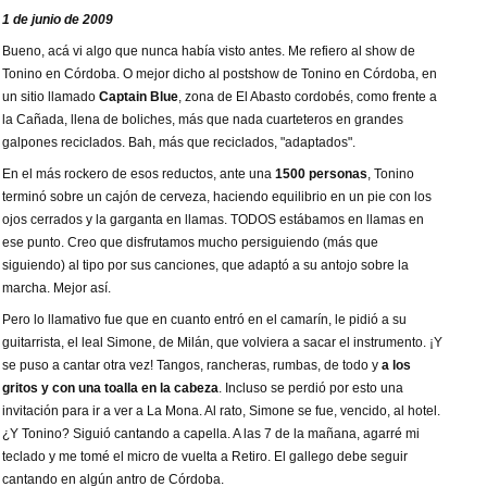
1 de junio de 2009
Bueno, acá vi algo que nunca había visto antes. Me refiero al show de
Tonino en Córdoba. O mejor dicho al postshow de Tonino en Córdoba, en
un sitio llamado
Captain Blue
, zona de El Abasto cordobés, como frente a
la Cañada, llena de boliches, más que nada cuarteteros en grandes
galpones reciclados. Bah, más que reciclados, "adaptados".
En el más rockero de esos reductos, ante una
1500 personas
, Tonino
terminó sobre un cajón de cerveza, haciendo equilibrio en un pie con los
ojos cerrados y la garganta en llamas. TODOS estábamos en llamas en
ese punto. Creo que disfrutamos mucho persiguiendo (más que
siguiendo) al tipo por sus canciones, que adaptó a su antojo sobre la
marcha. Mejor así.
Pero lo llamativo fue que en cuanto entró en el camarín, le pidió a su
guitarrista, el leal Simone, de Milán, que volviera a sacar el instrumento. ¡Y
se puso a cantar otra vez! Tangos, rancheras, rumbas, de todo y
a los
gritos y con una toalla en la cabeza
. Incluso se perdió por esto una
invitación para ir a ver a La Mona. Al rato, Simone se fue, vencido, al hotel.
¿Y Tonino? Siguió cantando a capella. A las 7 de la mañana, agarré mi
teclado y me tomé el micro de vuelta a Retiro. El gallego debe seguir
cantando en algún antro de Córdoba.