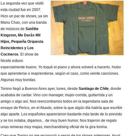
La segunda vez que visitó
esta ciudad fue en 2007.
Hizo un par de shows, ya sin
Manu Chao, con una banda
de músicos de
Satélite
Kingston, Me Darás Mil
Hijos, Pequeña Orquesta
Reincidentes y Los
Cocineros
. El show de
Niceto estuvo
especialmente bueno. Yo toqué el piano y ahora volveré a hacerlo. Hubo
que aprenderse o reaprenderse, según el caso, como veinte canciones.
Algunas muy bonitas.
Tonino llegó a Buenos Aires ayer, lunes, desde
Santiago de Chile
, donde
acababa de cantar. Vino con manager, mujer-corista, guitarrista y un
amigo o algo así. Nos reencontramos todos en la legendaria sala de
ensayo de Perico, en el Abasto, sobre la que algún día habría que escribir
algo aparte. Los españoles aparecieron bastante más tarde de lo previsto
y se los notaba, digamos... de muy buen humor. Nos trajeron de regalo
unas remeras muy majas, merchandising oficial de la gira tonina.
Creo que Tonino no me reconoció a pesar de los shows anteriores. Igual