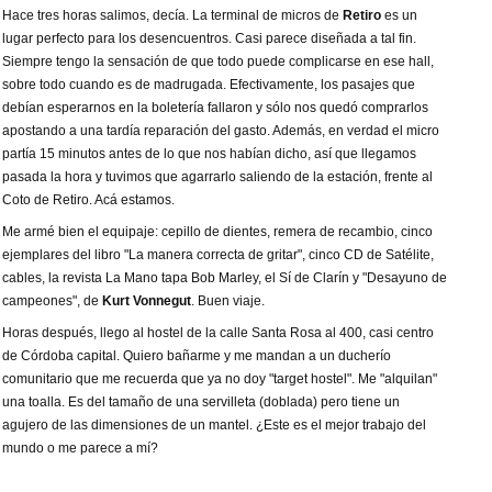
Hace tres horas salimos, decía. La terminal de micros de
Retiro
es un
lugar perfecto para los desencuentros. Casi parece diseñada a tal fin.
Siempre tengo la sensación de que todo puede complicarse en ese hall,
sobre todo cuando es de madrugada. Efectivamente, los pasajes que
debían esperarnos en la boletería fallaron y sólo nos quedó comprarlos
apostando a una tardía reparación del gasto. Además, en verdad el micro
partía 15 minutos antes de lo que nos habían dicho, así que llegamos
pasada la hora y tuvimos que agarrarlo saliendo de la estación, frente al
Coto de Retiro. Acá estamos.
Me armé bien el equipaje: cepillo de dientes, remera de recambio, cinco
ejemplares del libro "La manera correcta de gritar", cinco CD de Satélite,
cables, la revista La Mano tapa Bob Marley, el Sí de Clarín y "Desayuno de
campeones", de
Kurt Vonnegut
. Buen viaje.
Horas después, llego al hostel de la calle Santa Rosa al 400, casi centro
de Córdoba capital. Quiero bañarme y me mandan a un ducherío
comunitario que me recuerda que ya no doy "target hostel". Me "alquilan"
una toalla. Es del tamaño de una servilleta (doblada) pero tiene un
agujero de las dimensiones de un mantel. ¿Este es el mejor trabajo del
mundo o me parece a mí?