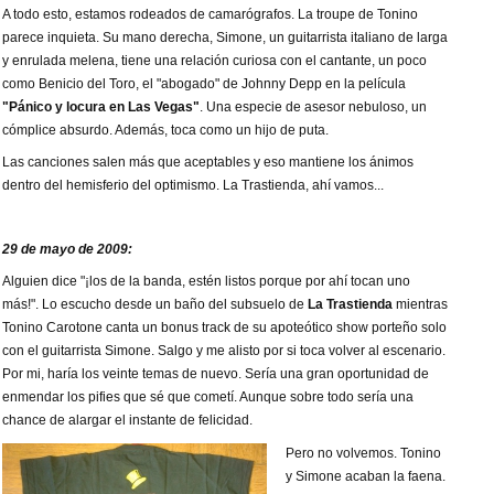
A todo esto, estamos rodeados de camarógrafos. La troupe de Tonino
parece inquieta. Su mano derecha, Simone, un guitarrista italiano de larga
y enrulada melena, tiene una relación curiosa con el cantante, un poco
como Benicio del Toro, el "abogado" de Johnny Depp en la película
"Pánico y locura en Las Vegas"
. Una especie de asesor nebuloso, un
cómplice absurdo. Además, toca como un hijo de puta.
Las canciones salen más que aceptables y eso mantiene los ánimos
dentro del hemisferio del optimismo. La Trastienda, ahí vamos...
29 de mayo de 2009:
Alguien dice "¡los de la banda, estén listos porque por ahí tocan uno
más!". Lo escucho desde un baño del subsuelo de
La Trastienda
mientras
Tonino Carotone canta un bonus track de su apoteótico show porteño solo
con el guitarrista Simone. Salgo y me alisto por si toca volver al escenario.
Por mi, haría los veinte temas de nuevo. Sería una gran oportunidad de
enmendar los pifies que sé que cometí. Aunque sobre todo sería una
chance de alargar el instante de felicidad.
Pero no volvemos. Tonino
y Simone acaban la faena.