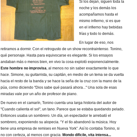
Si los dejan, siguen toda la
noche y los demás los
acompañamos hasta el
mismo infierno, si es que
en el infierno hay bebidas
frías y todo lo demás.
En lugar de eso, nos
retiramos a dormir. Con el retrogusto de un show recontraintenso. Tonino,
qué personaje. Hasta para equivocarse es elegante. Si los ensayos
andaban más o menos bien, en vivo la cosa explotó exponencialmente.
Este hombre no improvisa
, al menos no sin saber exactamente lo que
hace. Simone, su guitarrista, su capitán, en medio de un tema se da vuelta
hacia el resto de la banda y se hace la seña de la cruz con la mano de la
púa, como diciendo "Dios sabe qué pasará ahora..." Una sola de esas
miradas vale por un año de profesor de piano.
De nuevo en el camarín, Tonino cuenta una larga historia del autor de
"Cuando calienta el sol", un tano. Parece que se estaba quedando pelado.
Entonces usaba un sombrero. Un día, un espectador le arrebató el
sombrero, exponiendo su alopecia. “Y el tío abandonó la música. Hoy
tiene una empresa de remises en Nueva York”. Así lo contaba Tonino, si
no con certeza, al menos con gracia.
Mondo dificile, vita intensa...