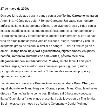
27 de mayo de 2009:
Otra vez fui reclutado para la banda con la que
Tonino Carotone
tocará en
Argentina. ¿Cómo que quién? Tonino Carotone. Un vasco con nombre
artístico italiano, italianamente cómico, que vivió en Grecia y flirtea con la
música española, italiana, griega, balcánica, argentina, norteamericana
(claro), jamaiquina y probablemente también extraterrestre si es que hay
vida en otros planetas y esa vida es disipada, alegre, nocturna y con un
aceptable grado de alcohol o similar en sangre. El del hit "Me cago en el
amor".
Un tipo flaco, bajo, voz aguardentosa, bigotes finitos, chupines,
bastón, sombrero, bufanda con calaveritas, pésima memoria,
elegancia lumpen, mirada vidriosa. Y labia
, mucha labia. Labia para
noches largas, para interlocutores casuales, para tugurios, garitos,
piringundines y sótanos húmedos. Y cientos de canciones, propias y
ajenas, en su repertorio.
La primera vez que vino a Buenos Aires acompañaba a
Manu Chao
, en
aquel show del ex Mano Negra en Obras, a pleno. Manu Chao le edita los
discos a Tonino. Ya tiene como tres. El último salió hace muy poco, se
llama "Ciao Mortali" y es el que presentará este jueves en La Trastienda.
Es el mejor, con su mezcla de Adriano Celentano y Daniel Melingo.