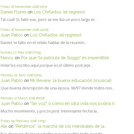
Friday 16
November 2018
13h37
Daniel Flores
on
Los Chiflados: ¡el regreso!
Tal cual! Sí, faltó eso, pero se me iba un poco largo el...
Friday 16
November 2018
04h05
Juan Pablo
on
Los Chiflados: ¡el regreso!
Daniel, te falto en el relato hablar de la reunión...
Sunday 27
May 2018
07h55
Nancy
on
Por qué "la película de Suggs" es imperdible
Hola! les escribo aquí porque es el último post jeje...
Monday 02
April 2018
03h51
Juan Pablo
on
Mr Review: la buena educación (musical)
Que buena descripción de una época. 96/97 donde todos nos...
Monday 12
March 2018
16h28
Juan Pablo
on
"Sin voz" o cómo en otra vida nos podría ir...
Mucho movimiento, y pocos post. Interesante fecha la...
Friday 09
February 2018
21h53
Ale
on
"Perdimos": la marcha de los mariskales de la...
Fue despues de tocar satelite que se pudrio todo, puede...