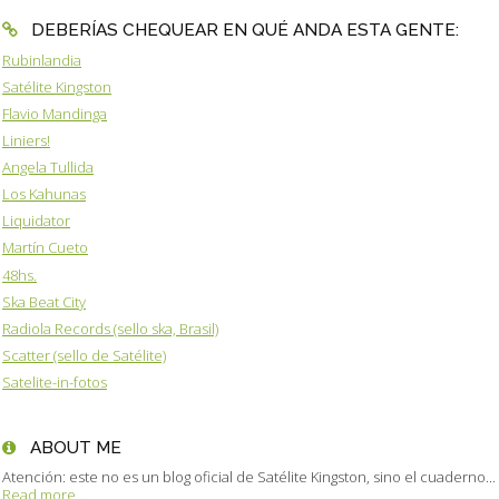
DEBERÍAS CHEQUEAR EN QUÉ ANDA ESTA GENTE:
Rubinlandia
Satélite Kingston
Flavio Mandinga
Liniers!
Angela Tullida
Los Kahunas
Liquidator
Martín Cueto
48hs.
Ska Beat City
Radiola Records (sello ska, Brasil)
Scatter (sello de Satélite)
Satelite-in-fotos
ABOUT ME
Atención: este no es un blog oficial de Satélite Kingston, sino el cuaderno...
Read more ...