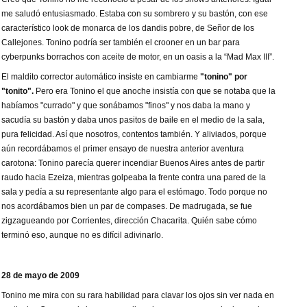
me saludó entusiasmado. Estaba con su sombrero y su bastón, con ese
característico look de monarca de los dandis p
obre, de Señor de los
Callejones. Tonino podría ser también el crooner en un bar para
cyberpunks borrachos con aceite de motor, en un oasis a la “Mad Max III”.
El maldito corrector automático insiste en cambiarme
"tonino" por
"tonito".
Pero era Tonino el que anoche insistía con que se notaba que la
habíamos "currado" y que sonábamos "finos" y nos daba la mano y
sacudía su bastón y daba unos pasitos de baile en el medio de la sala,
pura felicidad. Así que nosotros, contentos también. Y aliviados, porque
aún recordábamos el primer ensayo de nuestra anterior aventura
carotona: Tonino parecía querer incendiar Buenos Aires antes de partir
raudo hacia Ezeiza, mientras golpeaba la frente contra una pared de la
sala y pedía a su representante algo para el estómago. Todo porque no
nos acordábamos bien un par de compases. De madrugada, se fue
zigzagueando por Corrientes, dirección Chacarita. Quién sabe cómo
terminó eso, aunque no es difícil adivinarlo.
28 de mayo de 2009
Tonino me mira con su rara habilidad para clavar los ojos sin ver nada en