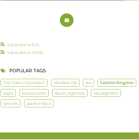
Subscribe to RSS
Subscribe to ATOM
POPULAR TAGS
The Crabs Corporation
Ska Beat City
ska
Satelite Kingston
viajes
buenos aires
ska en argentina
Ska argentino
specials
pauline black