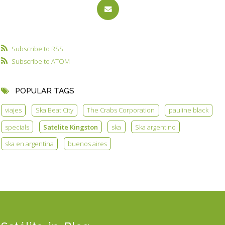
Subscribe to RSS
Subscribe to ATOM
POPULAR TAGS
viajes
Ska Beat City
The Crabs Corporation
pauline black
specials
Satelite Kingston
ska
Ska argentino
ska en argentina
buenos aires