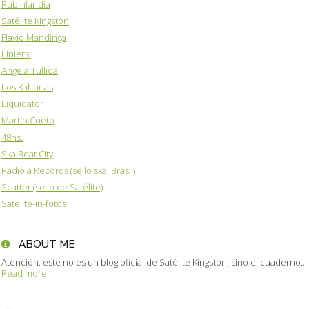
Rubinlandia
Satélite Kingston
Flavio Mandinga
Liniers!
Angela Tullida
Los Kahunas
Liquidator
Martín Cueto
48hs.
Ska Beat City
Radiola Records (sello ska, Brasil)
Scatter (sello de Satélite)
Satelite-in-fotos
ABOUT ME
Atención: este no es un blog oficial de Satélite Kingston, sino el cuaderno...
Read more ...