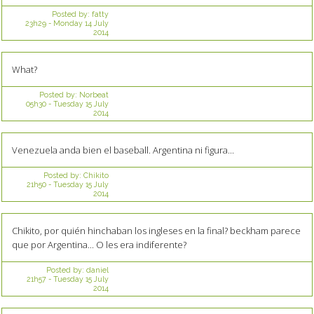
Posted by:
fatty
23h29
-
Monday 14
July
2014
What?
Posted by:
Norbeat
05h30
-
Tuesday 15
July
2014
Venezuela anda bien el baseball. Argentina ni figura...
Posted by:
Chikito
21h50
-
Tuesday 15
July
2014
Chikito, por quién hinchaban los ingleses en la final? beckham parece
que por Argentina... O les era indiferente?
Posted by:
daniel
21h57
-
Tuesday 15
July
2014