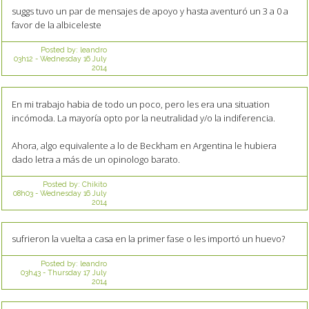
suggs tuvo un par de mensajes de apoyo y hasta aventuró un 3 a 0 a
favor de la albiceleste
Posted by:
leandro
03h12
-
Wednesday 16
July
2014
En mi trabajo habia de todo un poco, pero les era una situation
incómoda. La mayoría opto por la neutralidad y/o la indiferencia.
Ahora, algo equivalente a lo de Beckham en Argentina le hubiera
dado letra a más de un opinologo barato.
Posted by:
Chikito
08h03
-
Wednesday 16
July
2014
sufrieron la vuelta a casa en la primer fase o les importó un huevo?
Posted by:
leandro
03h43
-
Thursday 17
July
2014