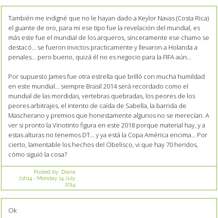
También me indigné que no le hayan dado a Keylor Navas (Costa Rica)
el guante de oro, para mi ese tipo fue la revelación del mundial, es
más este fue el mundial de los arqueros, sinceramente ese chamo se
destacó... se fueron invictos practicamente y llevaron a Holanda a
penales... pero bueno, quizá él no es negocio para la FIFA aún...
Por supuesto James fue otra estrella que brilló con mucha humildad
en este mundial... siempre Brasil 2014 será recordado como el
mundial de las mordidas, vertebras quebradas, los peores de los
peores arbitrajes, el intento de caída de Sabella, la barrida de
Mascherano y premios que honestamente algunos no se merecían. A
ver si pronto la Vinotinto figura en este 2018 porque material hay, y a
estas alturas no tenemos DT... y ya está la Copa América encima... Por
cierto, lamentable los hechos del Obelisco, vi que hay 70 heridos,
cómo siguió la cosa?
Posted by:
Diana
21h14
-
Monday 14
July
2014
Ok