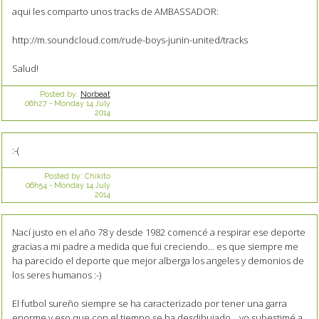
aqui les comparto unos tracks de AMBASSADOR:
http://m.soundcloud.com/rude-boys-junin-united/tracks
Salud!
Posted by:
Norbeat
06h27
-
Monday 14
July
2014
:-(
Posted by:
Chikito
06h54
-
Monday 14
July
2014
Nací justo en el año 78 y desde 1982 comencé a respirar ese deporte
gracias a mi padre a medida que fui creciendo... es que siempre me
ha parecido el deporte que mejor alberga los angeles y demonios de
los seres humanos :-)
El futbol sureño siempre se ha caracterizado por tener una garra
enorme y eso que con el tiempo se ha desdibujado... yo subestimé a