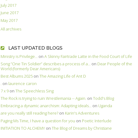
July 2017
June 2017
May 2017
All archives
LAST UPDATED BLOGS
Ministry is Privilege...
on
A Skinny Fairtrade Latte in the Food Court of Life
Song ”One Tin Soldier” describes a process of a...
on
Dear People of the
World (formerly Dear Americans)
Best Albums 2025
on
The Amazing Life of Ant D
.
on
laurence caron
7 x 9
on
The Speechless Sing
The Rock is trying to ruin Wrestlemania -- Again.
on
Todd's Blog
Embracing a dynamic anarchism: Adapting ideals...
on
Uganda
are you really still reading here?
on
Karin's Adventures
Paging Ms Time, I have a question for you
on
Poetic Interlude
INITIATION TO ALCHEMY
on
The Blog of Dreams by Christiane