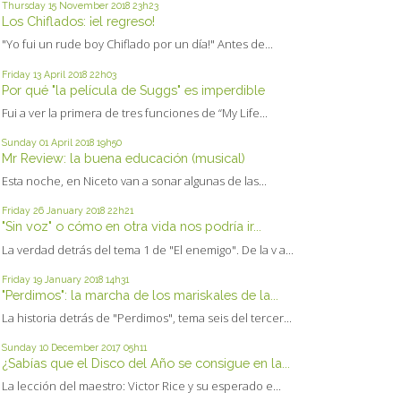
Thursday 15
November 2018
23h23
Los Chiflados: ¡el regreso!
"Yo fui un rude boy Chiflado por un día!" Antes de...
Friday 13
April 2018
22h03
Por qué "la película de Suggs" es imperdible
Fui a ver la primera de tres funciones de “My Life...
Sunday 01
April 2018
19h50
Mr Review: la buena educación (musical)
Esta noche, en Niceto van a sonar algunas de las...
Friday 26
January 2018
22h21
"Sin voz" o cómo en otra vida nos podría ir...
La verdad detrás del tema 1 de "El enemigo". De la v a...
Friday 19
January 2018
14h31
"Perdimos": la marcha de los mariskales de la...
La historia detrás de "Perdimos", tema seis del tercer...
Sunday 10
December 2017
05h11
¿Sabías que el Disco del Año se consigue en la...
La lección del maestro: Victor Rice y su esperado e...