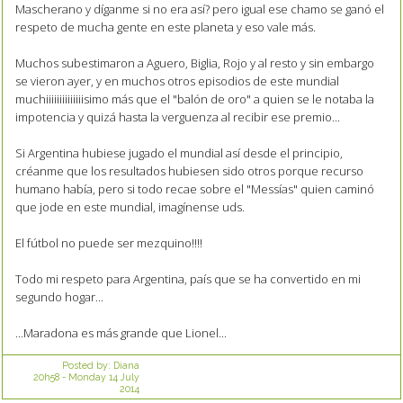
Mascherano y díganme si no era así? pero igual ese chamo se ganó el
respeto de mucha gente en este planeta y eso vale más.
Muchos subestimaron a Aguero, Biglia, Rojo y al resto y sin embargo
se vieron ayer, y en muchos otros episodios de este mundial
muchiiiiiiiiiiiiiisimo más que el "balón de oro" a quien se le notaba la
impotencia y quizá hasta la verguenza al recibir ese premio...
Si Argentina hubiese jugado el mundial así desde el principio,
créanme que los resultados hubiesen sido otros porque recurso
humano había, pero si todo recae sobre el "Messías" quien caminó
que jode en este mundial, imagínense uds.
El fútbol no puede ser mezquino!!!!
Todo mi respeto para Argentina, país que se ha convertido en mi
segundo hogar...
...Maradona es más grande que Lionel...
Posted by:
Diana
20h58
-
Monday 14
July
2014