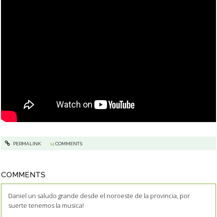
PERMALINK
14
COMMENTS
COMMENTS
Daniel un saludo grande desde el noroeste de la provincia, por
suerte tenemos la musica!