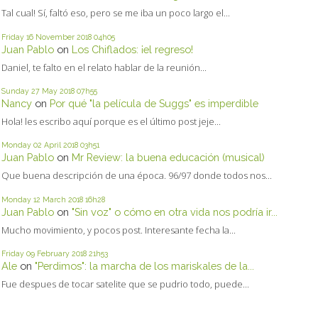
Tal cual! Sí, faltó eso, pero se me iba un poco largo el...
Friday 16
November 2018
04h05
Juan Pablo
on
Los Chiflados: ¡el regreso!
Daniel, te falto en el relato hablar de la reunión...
Sunday 27
May 2018
07h55
Nancy
on
Por qué "la película de Suggs" es imperdible
Hola! les escribo aquí porque es el último post jeje...
Monday 02
April 2018
03h51
Juan Pablo
on
Mr Review: la buena educación (musical)
Que buena descripción de una época. 96/97 donde todos nos...
Monday 12
March 2018
16h28
Juan Pablo
on
"Sin voz" o cómo en otra vida nos podría ir...
Mucho movimiento, y pocos post. Interesante fecha la...
Friday 09
February 2018
21h53
Ale
on
"Perdimos": la marcha de los mariskales de la...
Fue despues de tocar satelite que se pudrio todo, puede...