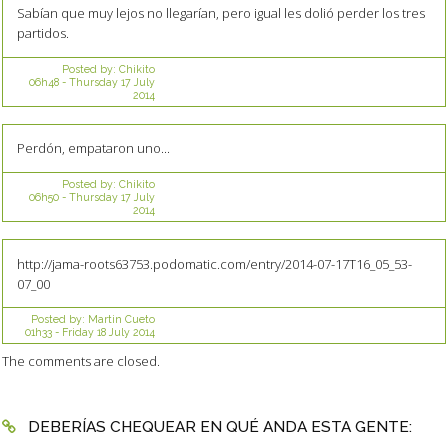
Sabían que muy lejos no llegarían, pero igual les dolió perder los tres
partidos.
Posted by:
Chikito
06h48
-
Thursday 17
July
2014
Perdón, empataron uno...
Posted by:
Chikito
06h50
-
Thursday 17
July
2014
http://jama-roots63753.podomatic.com/entry/2014-07-17T16_05_53-
07_00
Posted by:
Martin Cueto
01h33
-
Friday 18
July 2014
The comments are closed.
DEBERÍAS CHEQUEAR EN QUÉ ANDA ESTA GENTE: