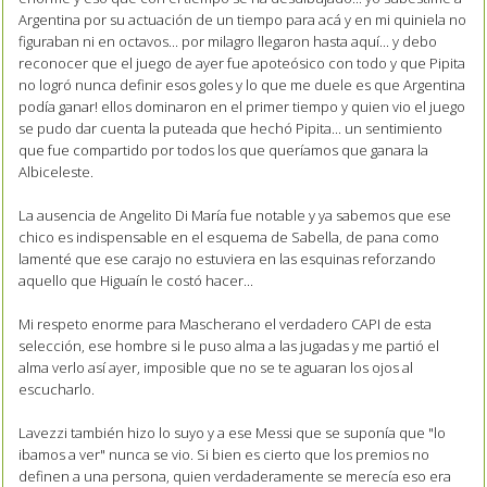
Argentina por su actuación de un tiempo para acá y en mi quiniela no
figuraban ni en octavos... por milagro llegaron hasta aquí... y debo
reconocer que el juego de ayer fue apoteósico con todo y que Pipita
no logró nunca definir esos goles y lo que me duele es que Argentina
podía ganar! ellos dominaron en el primer tiempo y quien vio el juego
se pudo dar cuenta la puteada que hechó Pipita... un sentimiento
que fue compartido por todos los que queríamos que ganara la
Albiceleste.
La ausencia de Angelito Di María fue notable y ya sabemos que ese
chico es indispensable en el esquema de Sabella, de pana como
lamenté que ese carajo no estuviera en las esquinas reforzando
aquello que Higuaín le costó hacer...
Mi respeto enorme para Mascherano el verdadero CAPI de esta
selección, ese hombre si le puso alma a las jugadas y me partió el
alma verlo así ayer, imposible que no se te aguaran los ojos al
escucharlo.
Lavezzi también hizo lo suyo y a ese Messi que se suponía que "lo
ibamos a ver" nunca se vio. Si bien es cierto que los premios no
definen a una persona, quien verdaderamente se merecía eso era