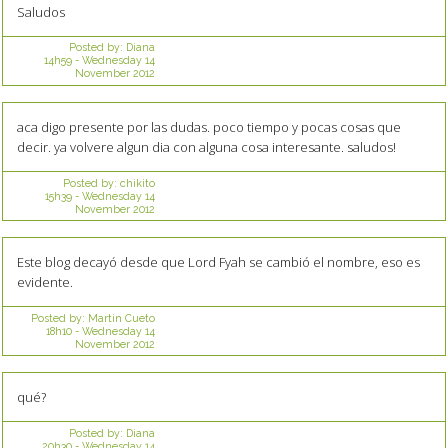
Saludos
Posted by:
Diana
14h59
-
Wednesday 14
November 2012
aca digo presente por las dudas. poco tiempo y pocas cosas que
decir. ya volvere algun dia con alguna cosa interesante. saludos!
Posted by:
chikito
15h39
-
Wednesday 14
November 2012
Este blog decayó desde que Lord Fyah se cambió el nombre, eso es
evidente.
Posted by:
Martin Cueto
18h10
-
Wednesday 14
November 2012
qué?
Posted by:
Diana
20h30
-
Wednesday 14