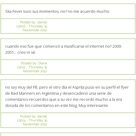
Ska Fever tuvo sus momentos, no? no me acuerdo mucho
Posted by:
daniel
23h02
-
Thursday 15
November 2012
cuando eso fue que comenzó a masificarse el internet no? 2000-
2001... creo ni sé.
Posted by:
Diana
23h12
-
Thursday 15
November 2012
no soy muy del FB, pero el otro día el Asprila puso en su perfil el flyer
de Bad Manners en Argentina y desencadenó una serie de
comentarios-recuerdos que a su vez me recordó mucho a la era
dorada de los comentarios en este blog. Muy interesante
Posted by:
daniel
23h14
-
Thursday 15
November 2012