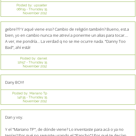
Posted by:
upsseter
06h19
-
Thursday 15
November 2012
gebre??? Y aqué viene eso? Cambio de religión también? Bueno, est.a
bien, yo en cambio nunca me atreví a ponerme un alias para tocar....
A ver, me pondría... La verdad q no se me ocurre nada. "Danny Too
Bad", ahí está!
Posted by:
daniel
11h57
-
Thursday 15
November 2012
Dany BOY!
Posted by:
Mariano Tp
14h35
-
Thursday 15
November 2012
Dan y voy.
Y el "Mariano TP", de dónde viene? Lo inventaste para acá o ya no
tenías? Por qué no seguiste usando el "Pancho"? Por qué te decían