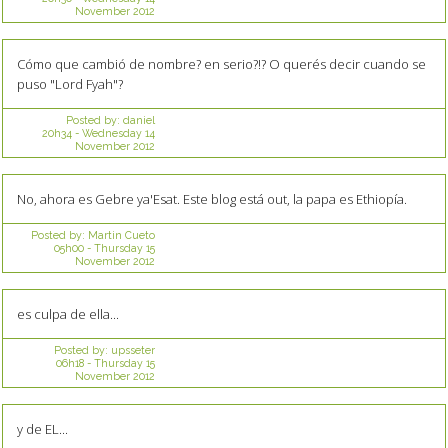
November 2012
Cómo que cambió de nombre? en serio?!? O querés decir cuando se
puso "Lord Fyah"?
Posted by:
daniel
20h34
-
Wednesday 14
November 2012
No, ahora es Gebre ya'Esat. Este blog está out, la papa es Ethiopía.
Posted by:
Martin Cueto
05h00
-
Thursday 15
November 2012
es culpa de ella...
Posted by:
upsseter
06h18
-
Thursday 15
November 2012
y de EL...