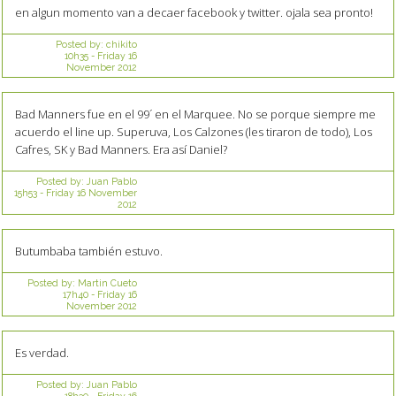
en algun momento van a decaer facebook y twitter. ojala sea pronto!
Posted by:
chikito
10h35
-
Friday 16
November 2012
Bad Manners fue en el 99´ en el Marquee. No se porque siempre me
acuerdo el line up. Superuva, Los Calzones (les tiraron de todo), Los
Cafres, SK y Bad Manners. Era así Daniel?
Posted by:
Juan Pablo
15h53
-
Friday 16
November
2012
Butumbaba también estuvo.
Posted by:
Martin Cueto
17h40
-
Friday 16
November 2012
Es verdad.
Posted by:
Juan Pablo