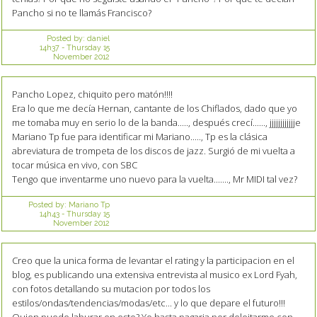
Pancho si no te llamás Francisco?
Posted by:
daniel
14h37
-
Thursday 15
November 2012
Pancho Lopez, chiquito pero matón!!!!
Era lo que me decía Hernan, cantante de los Chiflados, dado que yo
me tomaba muy en serio lo de la banda....., después crecí......, jjjjjjjjjjjje
Mariano Tp fue para identificar mi Mariano....., Tp es la clásica
abreviatura de trompeta de los discos de jazz. Surgió de mi vuelta a
tocar música en vivo, con SBC
Tengo que inventarme uno nuevo para la vuelta......., Mr MIDI tal vez?
Posted by:
Mariano Tp
14h43
-
Thursday 15
November 2012
Creo que la unica forma de levantar el rating y la participacion en el
blog, es publicando una extensiva entrevista al musico ex Lord Fyah,
con fotos detallando su mutacion por todos los
estilos/ondas/tendencias/modas/etc... y lo que depare el futuro!!!