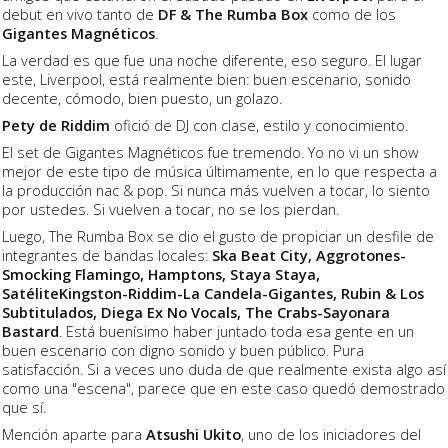
debut en vivo tanto de
DF & The Rumba Box
como de los
Gigantes Magnéticos
.
La verdad es que fue una noche diferente, eso seguro. El lugar
este, Liverpool, está realmente bien: buen escenario, sonido
decente, cómodo, bien puesto, un golazo.
Pety de Riddim
ofició de DJ con clase, estilo y conocimiento.
El set de Gigantes Magnéticos fue tremendo. Yo no vi un show
mejor de este tipo de música últimamente, en lo que respecta a
la producción nac & pop. Si nunca más vuelven a tocar, lo siento
por ustedes. Si vuelven a tocar, no se los pierdan.
Luego, The Rumba Box se dio el gusto de propiciar un desfile de
integrantes de bandas locales:
Ska Beat City, Aggrotones-
Smocking Flamingo, Hamptons, Staya Staya,
SatéliteKingston-Riddim-La Candela-Gigantes, Rubin & Los
Subtitulados, Diega Ex No Vocals, The Crabs-Sayonara
Bastard
. Está buenísimo haber juntado toda esa gente en un
buen escenario con digno sonido y buen público. Pura
satisfacción. Si a veces uno duda de que realmente exista algo así
como una "escena", parece que en este caso quedó demostrado
que sí.
Mención aparte para
Atsushi Ukito
, uno de los iniciadores del