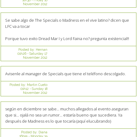
18h30
-
Friday 16
November 2012
Se sabe algo de The Specials o Madness en el vive latino? dicen que
LFC va a tocar
Porque tuvo exito Dread Mar I y Lord Faina no? pregunta existencial!!
Posted by:
Hernan
01h26
-
Saturday 17
November 2012
Avisenle al manager de Specials que tiene el teléfono descolgado.
Posted by:
Martin Cueto
01h12
-
Sunday 18
November 2012
según en diciembre se sabe... muchos allegados al evento aseguran
que si... ojalá no sea un rumor... estaría bueno que sucediera. Ya
después de Madness es lo que tocaría (aquí elucubrando)
Posted by:
Diana
16h55
-
Monday 19