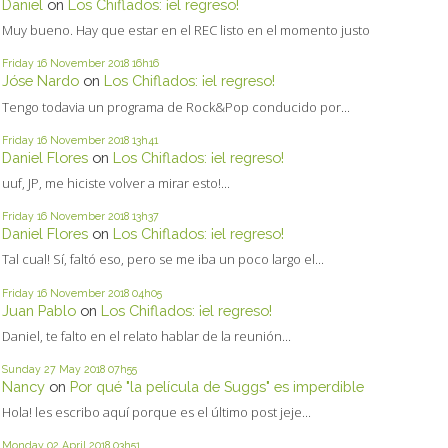
Daniel
on
Los Chiflados: ¡el regreso!
Muy bueno. Hay que estar en el REC listo en el momento justo
Friday 16
November 2018
16h16
Jóse Nardo
on
Los Chiflados: ¡el regreso!
Tengo todavia un programa de Rock&Pop conducido por...
Friday 16
November 2018
13h41
Daniel Flores
on
Los Chiflados: ¡el regreso!
uuf, JP, me hiciste volver a mirar esto!...
Friday 16
November 2018
13h37
Daniel Flores
on
Los Chiflados: ¡el regreso!
Tal cual! Sí, faltó eso, pero se me iba un poco largo el...
Friday 16
November 2018
04h05
Juan Pablo
on
Los Chiflados: ¡el regreso!
Daniel, te falto en el relato hablar de la reunión...
Sunday 27
May 2018
07h55
Nancy
on
Por qué "la película de Suggs" es imperdible
Hola! les escribo aquí porque es el último post jeje...
Monday 02
April 2018
03h51