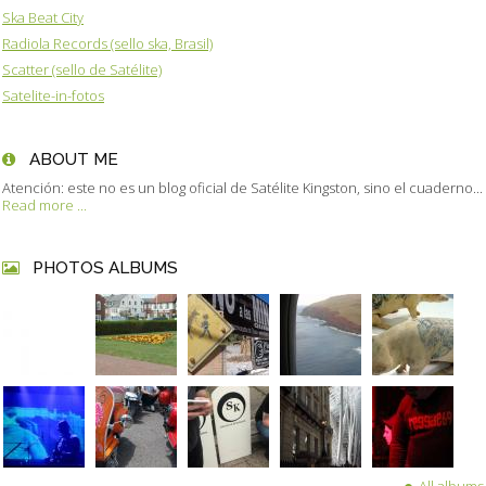
Ska Beat City
Radiola Records (sello ska, Brasil)
Scatter (sello de Satélite)
Satelite-in-fotos
ABOUT ME
Atención: este no es un blog oficial de Satélite Kingston, sino el cuaderno...
Read more ...
PHOTOS ALBUMS
All albums