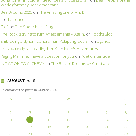
World (formerly Dear Americans)
Best Albums 2025
on
The Amazing Life of Ant D
.
on
laurence caron
7 x 9
on
The Speechless Sing
The Rock is trying to ruin Wrestlemania -- Again.
on
Todd's Blog
Embracing a dynamic anarchism: Adapting ideals...
on
Uganda
are you really still reading here?
on
Karin's Adventures
Paging Ms Time, I have a question for you
on
Poetic Interlude
INITIATION TO ALCHEMY
on
The Blog of Dreams by Christiane
AUGUST 2026
Calendar of the posts in August 2026
S
M
T
W
T
F
S
1
2
3
4
5
6
7
8
9
10
11
12
13
14
15
16
17
18
19
20
21
22
23
24
25
26
27
28
29