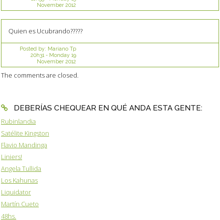
November 2012
Quien es Ucubrando?????
Posted by:
Mariano Tp
20h31
-
Monday 19
November 2012
The comments are closed.
DEBERÍAS CHEQUEAR EN QUÉ ANDA ESTA GENTE:
Rubinlandia
Satélite Kingston
Flavio Mandinga
Liniers!
Angela Tullida
Los Kahunas
Liquidator
Martín Cueto
48hs.