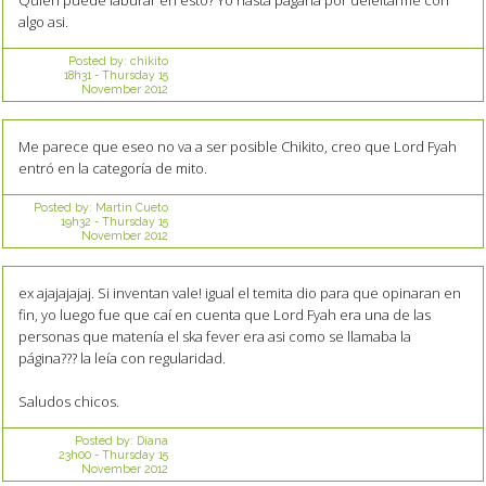
Quien puede laburar en esto? Yo hasta pagaria por deleitarme con
algo asi.
Posted by:
chikito
18h31
-
Thursday 15
November 2012
Me parece que eseo no va a ser posible Chikito, creo que Lord Fyah
entró en la categoría de mito.
Posted by:
Martin Cueto
19h32
-
Thursday 15
November 2012
ex ajajajajaj. Si inventan vale! igual el temita dio para que opinaran en
fin, yo luego fue que caí en cuenta que Lord Fyah era una de las
personas que matenía el ska fever era asi como se llamaba la
página??? la leía con regularidad.
Saludos chicos.
Posted by:
Diana
23h00
-
Thursday 15
November 2012