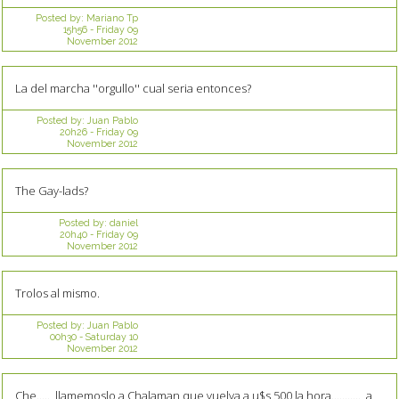
Posted by:
Mariano Tp
15h56
-
Friday 09
November 2012
La del marcha ''orgullo'' cual seria entonces?
Posted by:
Juan Pablo
20h26
-
Friday 09
November 2012
The Gay-lads?
Posted by:
daniel
20h40
-
Friday 09
November 2012
Trolos al mismo.
Posted by:
Juan Pablo
00h30
-
Saturday 10
November 2012
Che....., llamemoslo a Chalaman que vuelva a u$s 500 la hora..........., a