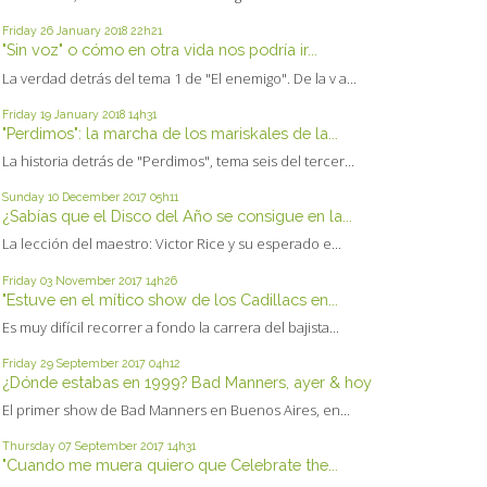
Friday 26
January 2018
22h21
"Sin voz" o cómo en otra vida nos podría ir...
La verdad detrás del tema 1 de "El enemigo". De la v a...
Friday 19
January 2018
14h31
"Perdimos": la marcha de los mariskales de la...
La historia detrás de "Perdimos", tema seis del tercer...
Sunday 10
December 2017
05h11
¿Sabías que el Disco del Año se consigue en la...
La lección del maestro: Victor Rice y su esperado e...
Friday 03
November 2017
14h26
"Estuve en el mítico show de los Cadillacs en...
Es muy difícil recorrer a fondo la carrera del bajista...
Friday 29
September 2017
04h12
¿Dónde estabas en 1999? Bad Manners, ayer & hoy
El primer show de Bad Manners en Buenos Aires, en...
Thursday 07
September 2017
14h31
"Cuando me muera quiero que Celebrate the...