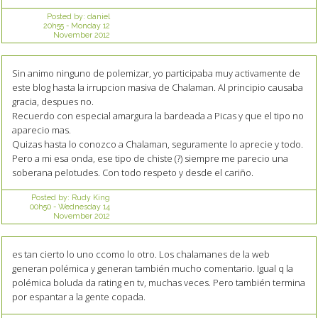
Posted by:
daniel
20h55
-
Monday 12
November 2012
Sin animo ninguno de polemizar, yo participaba muy activamente de
este blog hasta la irrupcion masiva de Chalaman. Al principio causaba
gracia, despues no.
Recuerdo con especial amargura la bardeada a Picas y que el tipo no
aparecio mas.
Quizas hasta lo conozco a Chalaman, seguramente lo aprecie y todo.
Pero a mi esa onda, ese tipo de chiste (?) siempre me parecio una
soberana pelotudes. Con todo respeto y desde el cariño.
Posted by:
Rudy King
00h50
-
Wednesday 14
November 2012
es tan cierto lo uno ccomo lo otro. Los chalamanes de la web
generan polémica y generan también mucho comentario. Igual q la
polémica boluda da rating en tv, muchas veces. Pero también termina
por espantar a la gente copada.