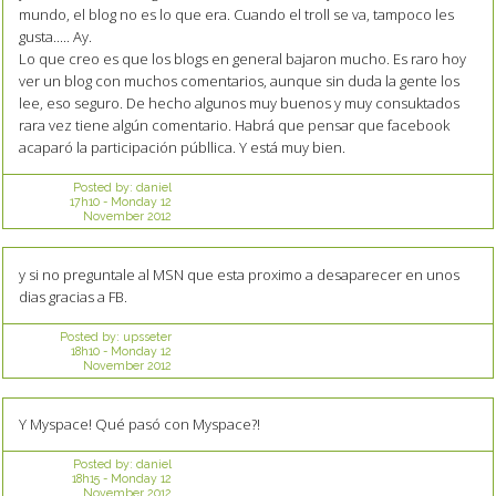
mundo, el blog no es lo que era. Cuando el troll se va, tampoco les
gusta..... Ay.
Lo que creo es que los blogs en general bajaron mucho. Es raro hoy
ver un blog con muchos comentarios, aunque sin duda la gente los
lee, eso seguro. De hecho algunos muy buenos y muy consuktados
rara vez tiene algún comentario. Habrá que pensar que facebook
acaparó la participación públlica. Y está muy bien.
Posted by:
daniel
17h10
-
Monday 12
November 2012
y si no preguntale al MSN que esta proximo a desaparecer en unos
dias gracias a FB.
Posted by:
upsseter
18h10
-
Monday 12
November 2012
Y Myspace! Qué pasó con Myspace?!
Posted by:
daniel
18h15
-
Monday 12
November 2012