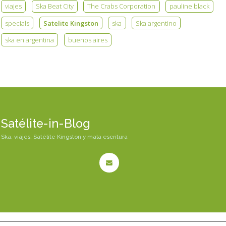
viajes
Ska Beat City
The Crabs Corporation
pauline black
specials
Satelite Kingston
ska
Ska argentino
ska en argentina
buenos aires
Satélite-in-Blog
Ska, viajes, Satélite Kingston y mala escritura