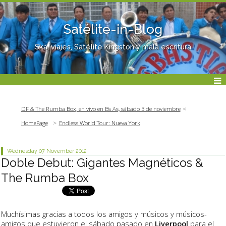
Satélite-in-Blog
Ska, viajes, Satélite Kingston y mala escritura
DF & The Rumba Box, en vivo en Bs As, sábado 3 de noviembre
HomePage
Endless World Tour: Nueva York
Wednesday 07
November 2012
Doble Debut: Gigantes Magnéticos &
The Rumba Box
Muchísimas gracias a todos los amigos y músicos y músicos-
amigos que estuvieron el sábado pasado en
Liverpool
para el