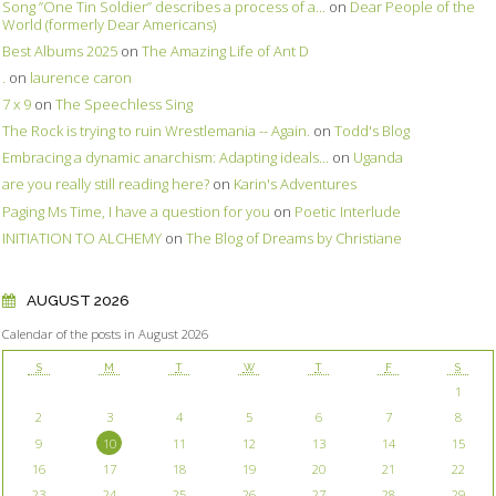
Song ”One Tin Soldier” describes a process of a...
on
Dear People of the
World (formerly Dear Americans)
Best Albums 2025
on
The Amazing Life of Ant D
.
on
laurence caron
7 x 9
on
The Speechless Sing
The Rock is trying to ruin Wrestlemania -- Again.
on
Todd's Blog
Embracing a dynamic anarchism: Adapting ideals...
on
Uganda
are you really still reading here?
on
Karin's Adventures
Paging Ms Time, I have a question for you
on
Poetic Interlude
INITIATION TO ALCHEMY
on
The Blog of Dreams by Christiane
AUGUST 2026
Calendar of the posts in August 2026
S
M
T
W
T
F
S
1
2
3
4
5
6
7
8
9
10
11
12
13
14
15
16
17
18
19
20
21
22
23
24
25
26
27
28
29