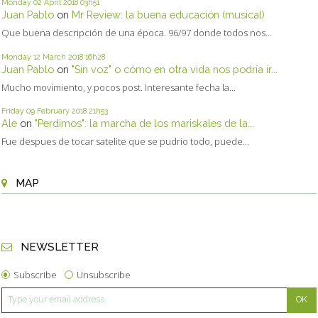
Monday 02
April 2018
03h51
Juan Pablo
on
Mr Review: la buena educación (musical)
Que buena descripción de una época. 96/97 donde todos nos...
Monday 12
March 2018
16h28
Juan Pablo
on
"Sin voz" o cómo en otra vida nos podría ir...
Mucho movimiento, y pocos post. Interesante fecha la...
Friday 09
February 2018
21h53
Ale
on
"Perdimos": la marcha de los mariskales de la...
Fue despues de tocar satelite que se pudrio todo, puede...
MAP
NEWSLETTER
Subscribe
Unsubscribe