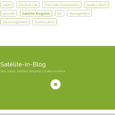
viajes
Ska Beat City
The Crabs Corporation
pauline black
specials
Satelite Kingston
ska
Ska argentino
ska en argentina
buenos aires
Satélite-in-Blog
Ska, viajes, Satélite Kingston y mala escritura