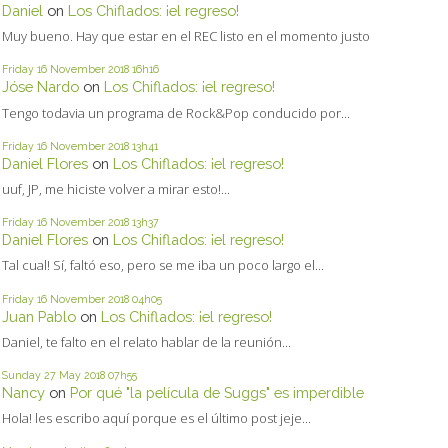
Daniel
on
Los Chiflados: ¡el regreso!
Muy bueno. Hay que estar en el REC listo en el momento justo
Friday 16
November 2018
16h16
Jóse Nardo
on
Los Chiflados: ¡el regreso!
Tengo todavia un programa de Rock&Pop conducido por...
Friday 16
November 2018
13h41
Daniel Flores
on
Los Chiflados: ¡el regreso!
uuf, JP, me hiciste volver a mirar esto!...
Friday 16
November 2018
13h37
Daniel Flores
on
Los Chiflados: ¡el regreso!
Tal cual! Sí, faltó eso, pero se me iba un poco largo el...
Friday 16
November 2018
04h05
Juan Pablo
on
Los Chiflados: ¡el regreso!
Daniel, te falto en el relato hablar de la reunión...
Sunday 27
May 2018
07h55
Nancy
on
Por qué "la película de Suggs" es imperdible
Hola! les escribo aquí porque es el último post jeje...