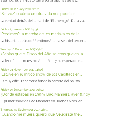
Esta noche, en Niceto van a sonar algunas de las...
Friday 26
January 2018
22h21
"Sin voz" o cómo en otra vida nos podría ir...
La verdad detrás del tema 1 de "El enemigo". De la v a...
Friday 19
January 2018
14h31
"Perdimos": la marcha de los mariskales de la...
La historia detrás de "Perdimos", tema seis del tercer...
Sunday 10
December 2017
05h11
¿Sabías que el Disco del Año se consigue en la...
La lección del maestro: Victor Rice y su esperado e...
Friday 03
November 2017
14h26
"Estuve en el mítico show de los Cadillacs en...
Es muy difícil recorrer a fondo la carrera del bajista...
Friday 29
September 2017
04h12
¿Dónde estabas en 1999? Bad Manners, ayer & hoy
El primer show de Bad Manners en Buenos Aires, en...
Thursday 07
September 2017
14h31
"Cuando me muera quiero que Celebrate the...