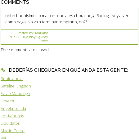
COMMENTS
uhhh buenisimo, lo malo es que a esa hora juega Racing... voy a ver
como hago. No va a terminar temprano, no??
Posted by:
Mariano
08h27
-
Tuesday 29
May
2012
The comments are closed.
DEBERÍAS CHEQUEAR EN QUÉ ANDA ESTA GENTE:
Rubinlandia
Satélite Kingston
Flavio Mandinga
Liniers!
Angela Tullida
Los Kahunas
Liquidator
Martín Cueto
48hs.