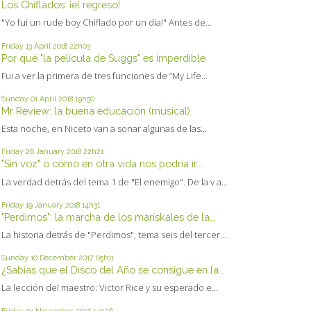
Los Chiflados: ¡el regreso!
"Yo fui un rude boy Chiflado por un día!" Antes de...
Friday 13
April 2018
22h03
Por qué "la película de Suggs" es imperdible
Fui a ver la primera de tres funciones de “My Life...
Sunday 01
April 2018
19h50
Mr Review: la buena educación (musical)
Esta noche, en Niceto van a sonar algunas de las...
Friday 26
January 2018
22h21
"Sin voz" o cómo en otra vida nos podría ir...
La verdad detrás del tema 1 de "El enemigo". De la v a...
Friday 19
January 2018
14h31
"Perdimos": la marcha de los mariskales de la...
La historia detrás de "Perdimos", tema seis del tercer...
Sunday 10
December 2017
05h11
¿Sabías que el Disco del Año se consigue en la...
La lección del maestro: Victor Rice y su esperado e...
Friday 03
November 2017
14h26