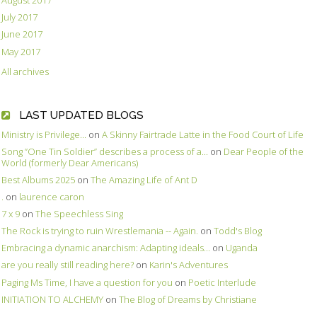
August 2017
July 2017
June 2017
May 2017
All archives
LAST UPDATED BLOGS
Ministry is Privilege...
on
A Skinny Fairtrade Latte in the Food Court of Life
Song ”One Tin Soldier” describes a process of a...
on
Dear People of the
World (formerly Dear Americans)
Best Albums 2025
on
The Amazing Life of Ant D
.
on
laurence caron
7 x 9
on
The Speechless Sing
The Rock is trying to ruin Wrestlemania -- Again.
on
Todd's Blog
Embracing a dynamic anarchism: Adapting ideals...
on
Uganda
are you really still reading here?
on
Karin's Adventures
Paging Ms Time, I have a question for you
on
Poetic Interlude
INITIATION TO ALCHEMY
on
The Blog of Dreams by Christiane