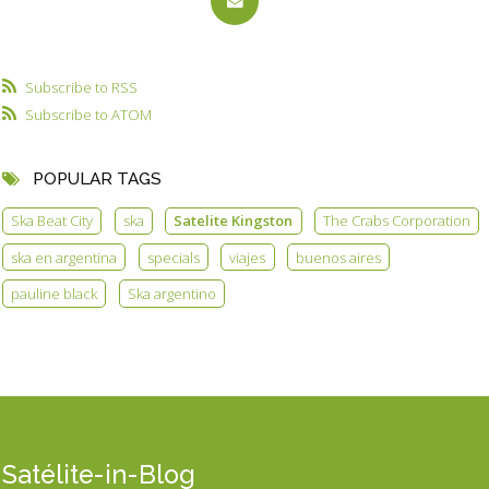
Subscribe to RSS
Subscribe to ATOM
POPULAR TAGS
Ska Beat City
ska
Satelite Kingston
The Crabs Corporation
ska en argentina
specials
viajes
buenos aires
pauline black
Ska argentino
Satélite-in-Blog