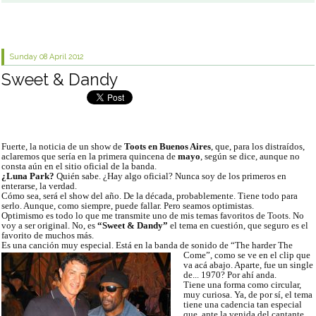
Sunday 08
April 2012
Sweet & Dandy
Fuerte, la noticia de un show de
Toots en Buenos Aires
, que, para los distraídos,
aclaremos que sería en la primera quincena de
mayo
, según se dice, aunque no
consta aún en el sitio oficial de la banda.
¿Luna Park?
Quién sabe. ¿Hay algo oficial? Nunca soy de los primeros en
enterarse, la verdad.
Cómo sea, será el show del año. De la década, probablemente. Tiene todo para
serlo. Aunque, como siempre, puede fallar. Pero seamos optimistas.
Optimismo es todo lo que me transmite uno de mis temas favoritos de Toots. No
voy a ser original. No, es
“Sweet & Dandy”
el tema en cuestión, que seguro es el
favorito de muchos más.
Es una canción muy especial. Está en la banda de sonido de “The harder The
Come”, como se ve en el clip que
va acá abajo. Aparte, fue un single
de... 1970? Por ahí anda.
Tiene una forma como circular,
muy curiosa. Ya, de por sí, el tema
tiene una cadencia tan especial
que, ante la venida del cantante,