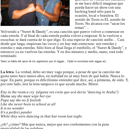
se me hace difícil imaginar que
pueda hacer un show con una
backing band sólo para la
ocasión, local o brasilera. El
sonido de Toots es EL sonido de
Toots. No alcanza con “sacar los
temas”…
Volviendo a “Sweet & Dandy”, es una canción que parece volver a comenzar en
cada estrofa. Y al final de cada estrofa podría volver a empezar. Si la vuelven a
escuchar, se dará cuenta de lo que digo. Es una especie de canción sinfín… Casi
desde que larga, empiezan las voces y no hay más estructura: son estrofas y
estrofas y más estrofas. Sólo bien al final llega el estribillo, el "Sweet & Dandy", y
entonces ya no vuelven las estrofas. Y en dos minutos y medio, maso, está todo
terminado.
Tanto se habla del amor de los argentinos por el reggae... Ojalá se escuchara más reggae así...
La letra
. La
verdad, debo ser muy vago porque, a pesar de que la canción me
gusta tanto hace tantos años, en realidad no sé muy bien de qué habla. Nunca lo
supe. En parte, porque es dificilísimo entender qué dice, así, a primeras, de oído. Y,
por otro lado, leer la letra tampoco es que ayude mucho. Miren:
Etty in the room a cry (alguna vez creía que acá decía "dancing in Aruba")
Mama say she must wipe her eye
Papa say she no fi foolish
Like she never been to school at all
It is no wonder
It's a perfect pander
While they were dancing in that bar room last night.
¿eh? ¿cómo? Más que nunca, mejor que nos conformemos con la pura
musicalidad de las palabras...