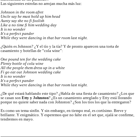
Las siguientes estrofas no arrojan mucha más luz:
Johnson in the room afret
Uncle say he must hold up him head
Aunty say she no fi foolish
Like a no time fi him wedding day
It is no wonder
It's a perfect pander
While they were dancing in that bar room last night.
¿Quién es Johnson? ¿Y el tío y la tía? Y de pronto aparecen una torta de
casamiento y botellas de “cola wine”:
One pound ten for the wedding cake
Plenty bottle of cola wine
All the people them dress up in a white
Fi go eat out Johnson wedding cake
It is no wonder
It's a perfect pander
While they were dancing in that bar room last night.
¿De qué estará hablando este tipo?
¿Habla de una fiesta de casamiento
?
¿Los que
se casan son
Etty y Johnston
?
¿Es un casamiento arreglado y Etty está llorando
porque no quiere saber nada con Johnston?
¿Son los tíos los que la entregaron?
Es como un tema sinfín. Y sin embargo, en tiempo real, es cortísimo. Breve y
brillante. Y enigmático. Y esperemos que no falte en el set que, ojalá se confirme,
tendremos en mayo.