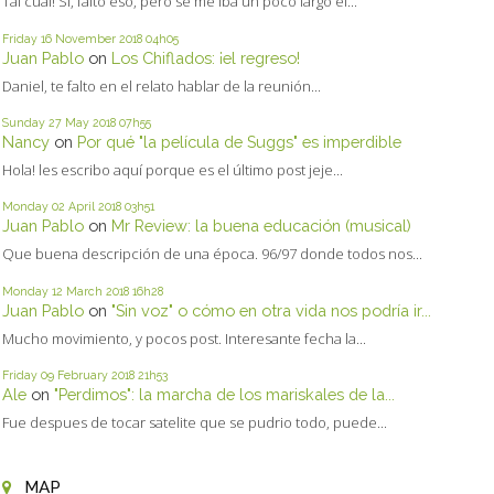
Tal cual! Sí, faltó eso, pero se me iba un poco largo el...
Friday 16
November 2018
04h05
Juan Pablo
on
Los Chiflados: ¡el regreso!
Daniel, te falto en el relato hablar de la reunión...
Sunday 27
May 2018
07h55
Nancy
on
Por qué "la película de Suggs" es imperdible
Hola! les escribo aquí porque es el último post jeje...
Monday 02
April 2018
03h51
Juan Pablo
on
Mr Review: la buena educación (musical)
Que buena descripción de una época. 96/97 donde todos nos...
Monday 12
March 2018
16h28
Juan Pablo
on
"Sin voz" o cómo en otra vida nos podría ir...
Mucho movimiento, y pocos post. Interesante fecha la...
Friday 09
February 2018
21h53
Ale
on
"Perdimos": la marcha de los mariskales de la...
Fue despues de tocar satelite que se pudrio todo, puede...
MAP