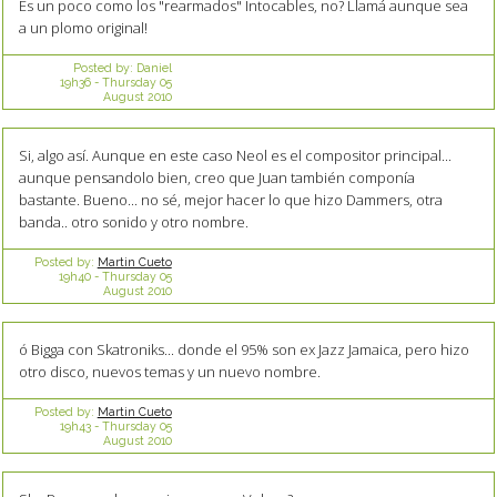
Es un poco como los "rearmados" Intocables, no? Llamá aunque sea
a un plomo original!
Posted by:
Daniel
19h36
-
Thursday 05
August 2010
Si, algo así. Aunque en este caso Neol es el compositor principal...
aunque pensandolo bien, creo que Juan también componía
bastante. Bueno... no sé, mejor hacer lo que hizo Dammers, otra
banda.. otro sonido y otro nombre.
Posted by:
Martin Cueto
19h40
-
Thursday 05
August 2010
ó Bigga con Skatroniks... donde el 95% son ex Jazz Jamaica, pero hizo
otro disco, nuevos temas y un nuevo nombre.
Posted by:
Martin Cueto
19h43
-
Thursday 05
August 2010