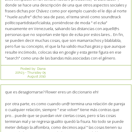
donde se hace una descripción de una que otros aspectos sociales y
frases dichas por Chávez como por ejemplo cuando el le dijo al norte
" huele azufre" dicho sea de paso, el tema sirvió como soundtrack
políticopartidistaoficialista, poniéndose de moda " el ezka"
nuevamente en Venezuela, salvando las distancias con aquell@s
personas que no soportan este tipo de ezka por estos lares... En fin,
se pueden decir muchas cosas, que son mamarrachos y blablabla,
pero fue su concepto, el que la ha valido muchas giras y que aunque
resulte incómodo, colocas ska en google y esta gente figura en ese
"search" como una de las bandas más asociadas con el género.
Posted by:
Diana
20h23
-
Thursday 05
August 2010
que es desagiornarse? Flower eres un diccionario eh!
por otra parte, es como cuando un@ termina una relación de pareja
o cualquier relación, siempre " ese volver" tiene más contras que
pro... puede que se puedan vivir ciertas cosas, pero si las cosas
terminan mal y se regresa igualito quedó la fisura. No todo se puede
meter debajo la alfombra, como decimos aquí " las cosas tienen su