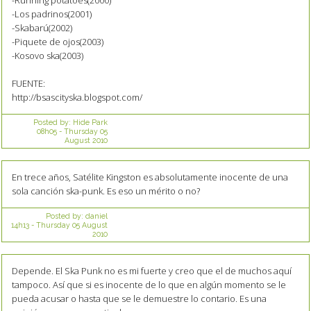
-Running potatoes(2000)
-Los padrinos(2001)
-Skabarú(2002)
-Piquete de ojos(2003)
-Kosovo ska(2003)
FUENTE:
http://bsascityska.blogspot.com/
Posted by:
Hide Park
08h05
-
Thursday 05
August 2010
En trece años, Satélite Kingston es absolutamente inocente de una
sola canción ska-punk. Es eso un mérito o no?
Posted by:
daniel
14h13
-
Thursday 05
August
2010
Depende. El Ska Punk no es mi fuerte y creo que el de muchos aquí
tampoco. Así que si es inocente de lo que en algún momento se le
pueda acusar o hasta que se le demuestre lo contario. Es una