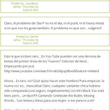
Posted by:
JuanBrass
19h09
-
Thursday 05
August 2010
Claro, el problema de Ska-P no es el ska, ni el punk, ni el heavy metal,
si es que eso les gusta también. El problema es que son... vulgares?
Posted by:
Daniel
19h14
-
Thursday 05
August 2010
Esto sí que es bien raro... En You Tube pueden ver una decena de
temas del primer show de los "nuevos" Selecter de Neol...
Empezando por acá:
http://www.youtube.com/watch?v=abGKpsp8bxs&feature=related
Ahora... Es raro, no? Qué quiso hacer este hombre? Para empezar, la
nueva voz es... masculina! Claro, cualquier cantante-chica hubiera
sido comparada (casi seguro, negativamente) con Mrs Black. Eso está
bien, pero... un tipo!?!?! Cantando Celebrate the Bullet, Missing
Words... Son temas y letras para una mujer, o me parece a mi?