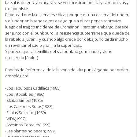
las salas de ensayo cada vez se ven mas trompetistas, saxofonistas y
trombonistas.
Es verdad que la escena es chica, por que es una escena del under,
y el under en buenos aires es algo que a duras penas sobrevive
luego del tragico incidente de Cromañon. Pero sin embargo, parece
ser junto con el punk puro, la resistencia subterránea que queda de
la rebeldía juvenil, y cuando algo crece por debajo, no tarda mucho
en reventar el suelo y salir a la superficie...
Y parece que la semillita del ska punk ha germinado y viene
creciendo.[/color]
Bandas de Referencia de la historia del ska punk Argento por orden
cronológico:
-Los Fabulosos Cadillacs (1985)
-Los intocables (1986)
-Skabú Simbel (1986)
-Los Calzones Rotos(1988)
-Espías Secretos(1989)
-WDK(1997)
-Asesinos Cereales(1999)
-Las plantas no pecan(1999)