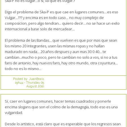
Ska-P no es vulgar...o si, va que es Vulgar.?
Digo el problema de Ska-P es que cae en lugares comunes....es eso
Vulgar...??? y encima es en todo caso... no muy complejo de
composicion, pero algo tendran... quiero decir... no se hace un exito
internacional a base solo de mercadear...
El problema de las Bandas... que vuelven es que por mas que sean
los mismo 20 integrantes, usen las mismas ropas y no hallan
madurado en nada... 20 años despues y aun mas 30 0 40... te
cambian...mucho o poco, pero te cambian no solo a vos, si no a tus
fans de antanio, hay nuevos fans, hay otro mundo, otra coyuntura...
todo no es lo mismo...
Posted by:
JuanBrass
19h44
-
Thursday 05
August 2010
Sí, caer en lugares comunes, hacer temas cuadrados y ponerle
encima slogans que son el colmo de la demagogia, todo eso es una
vulgaridad.
Desde lo artístico, está claro que es esperable que los regresos sean