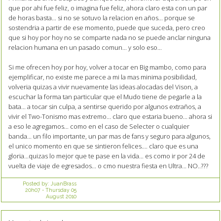
que por ahi fue feliz, o imagina fue feliz, ahora claro esta con un par
de horas basta... si no se sotuvo la relacion en años... porque se
sostendria a partir de ese momento, puede que suceda, pero creo
que si hoy por hoy no se comparte nada no se puede anclar ninguna
relacion humana en un pasado comun... y solo eso...
Si me ofrecen hoy por hoy, volver a tocar en Big mambo, como para
ejemplificar, no existe me parece a mi la mas minima posibilidad,
volveria quizas a vivir nuevamente las ideas alocadas del Vison, a
escuchar la forma tan particular que el Mudo tiene de pegarle a la
bata... a tocar sin culpa, a sentirse querido por algunos extraños, a
vivir el Two-Tonismo mas extremo... claro que estaria bueno... ahora si
a eso le agregamos... como en el caso de Selecter o cualquier
banda... un filo importante, un par mas de fans y seguro para algunos,
el unico momento en que se sintieron felices.... claro que es una
gloria...quizas lo mejor que te pase en la vida... es como ir por 24 de
vuelta de viaje de egresados... o cmo nuestra fiesta en Ultra... NO..???
Posted by:
JuanBrass
20h07
-
Thursday 05
August 2010