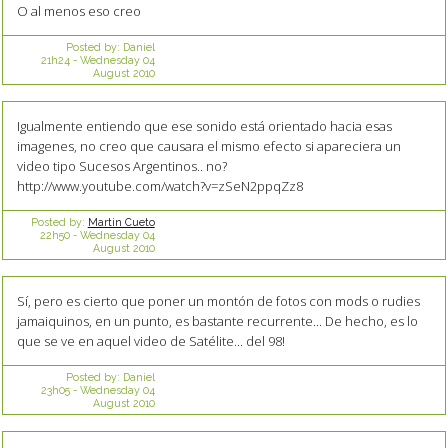
O al menos eso creo
Posted by:
Daniel
21h24
-
Wednesday 04
August 2010
Igualmente entiendo que ese sonido está orientado hacia esas
imagenes, no creo que causara el mismo efecto si apareciera un
video tipo Sucesos Argentinos.. no?
http://www.youtube.com/watch?v=zSeN2ppqZz8
Posted by:
Martin Cueto
22h50
-
Wednesday 04
August 2010
Sí, pero es cierto que poner un montón de fotos con mods o rudies
jamaiquinos, en un punto, es bastante recurrente... De hecho, es lo
que se ve en aquel video de Satélite... del 98!
Posted by:
Daniel
23h05
-
Wednesday 04
August 2010