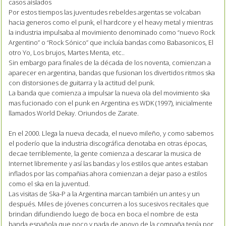
casos aislados
Por estos tiempos las juventudes rebeldes argentas se volcaban
hacia generos como el punk, el hardcore y el heavy metal y mientras
la industria impulsaba al movimiento denominado como “nuevo Rock
Argentino” o “Rock Sónico” que incluía bandas como Babasonicos, El
otro Yo, Los brujos, Martes Menta, etc..
Sin embargo para finales de la década de los noventa, comienzan a
aparecer en argentina, bandas que fusionan los divertidos ritmos ska
con distorsiones de guitarra y la actitud del punk.
La banda que comienza a impulsar la nueva ola del movimiento ska
mas fucionado con el punk en Argentina es WDK (1997), inicialmente
llamados World Dekay. Oriundos de Zarate.
En el 2000. Llega la nueva decada, el nuevo mileño, y como sabemos
el poderío que la industria discográfica denotaba en otras épocas,
decae terriblemente, la gente comienza a descarar la musica de
Internet libremente y así las bandas y los estilos que antes estaban
inflados por las compañias ahora comienzan a dejar paso a estilos
como el ska en la juventud.
Las visitas de Ska-P a la Argentina marcan también un antes y un
después. Miles de jóvenes concurren a los sucesivos recitales que
brindan difundiendo luego de boca en boca el nombre de esta
banda española que poco y nada de apoyo de la compaña tenía por