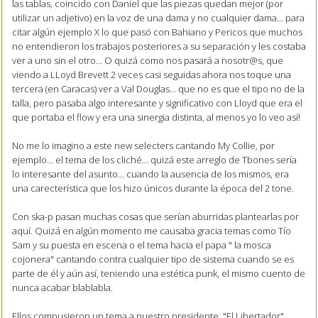
las tablas, coincido con Daniel que las piezas quedan mejor (por
utilizar un adjetivo) en la voz de una dama y no cualquier dama... para
citar algún ejemplo X lo que pasó con Bahiano y Pericos que muchos
no entendieron los trabajos posteriores a su separación y les costaba
ver a uno sin el otro... O quizá como nos pasará a nosotr@s, que
viendo a LLoyd Brevett 2 veces casi seguidas ahora nos toque una
tercera (en Caracas) ver a Val Douglas... que no es que el tipo no de la
talla, pero pasaba algo interesante y significativo con Lloyd que era el
que portaba el flow y era una sinergia distinta, al menos yo lo veo así!
No me lo imagino a este new selecters cantando My Collie, por
ejemplo... el tema de los cliché... quizá este arreglo de Tbones sería
lo interesante del asunto... cuando la ausencia de los mismos, era
una carecterística que los hizo únicos durante la época del 2 tone.
Con ska-p pasan muchas cosas que serían aburridas plantearlas por
aquí. Quizá en algún momento me causaba gracia temas como Tío
Sam y su puesta en escena o el tema hacia el papa " la mosca
cojonera" cantando contra cualquier tipo de sistema cuando se es
parte de él y aún así, teniendo una estética punk, el mismo cuento de
nunca acabar blablabla.
Ellos compusieron un tema a nuestro presidente, "El Libertador",