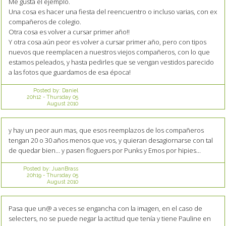
Me gusta el ejemplo.
Una cosa es hacer una fiesta del reencuentro o incluso varias, con ex
compañeros de colegio.
Otra cosa es volver a cursar primer año!!
Y otra cosa aún peor es volver a cursar primer año, pero con tipos
nuevos que reemplacen a nuestros viejos compañeros, con lo que
estamos peleados, y hasta pedirles que se vengan vestidos parecido
a las fotos que guardamos de esa época!
Posted by:
Daniel
20h12
-
Thursday 05
August 2010
y hay un peor aun mas, que esos reemplazos de los compañeros
tengan 20 o 30 años menos que vos, y quieran desagiornarse con tal
de quedar bien... y pasen floguers por Punks y Emos por hipies...
Posted by:
JuanBrass
20h19
-
Thursday 05
August 2010
Pasa que un@ a veces se engancha con la imagen, en el caso de
selecters, no se puede negar la actitud que tenía y tiene Pauline en