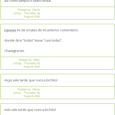
así como tampoco Manchesta!
Posted by:
Diana
22h41
-
Thursday 05
August 2010
jajjajajaj Fe de erratas de mi anterior comentario:
donde dice "todas" lease "casi todas"...
chaaagracias
Posted by:
Fatty
22h45
-
Thursday 05
August 2010
mças vale tarde que nunca bichito!
Posted by:
Diana
22h47
-
Thursday 05
August 2010
más vale tarde que nunca bichito!