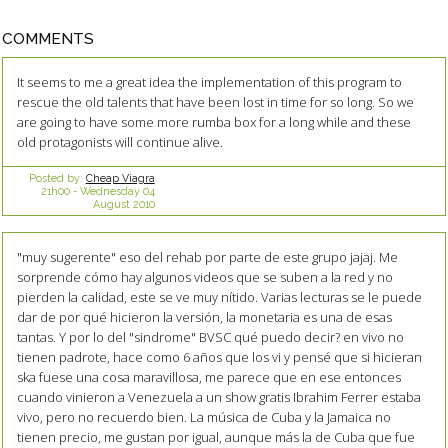
COMMENTS
It seems to me a great idea the implementation of this program to
rescue the old talents that have been lost in time for so long. So we
are going to have some more rumba box for a long while and these
old protagonists will continue alive.
Posted by:
Cheap Viagra
21h00
-
Wednesday 04
August 2010
"muy sugerente" eso del rehab por parte de este grupo jajaj. Me
sorprende cómo hay algunos videos que se suben a la red y no
pierden la calidad, este se ve muy nítido. Varias lecturas se le puede
dar de por qué hicieron la versión, la monetaria es una de esas
tantas. Y por lo del "sindrome" BVSC qué puedo decir? en vivo no
tienen padrote, hace como 6 años que los vi y pensé que si hicieran
ska fuese una cosa maravillosa, me parece que en ese entonces
cuando vinieron a Venezuela a un show gratis Ibrahim Ferrer estaba
vivo, pero no recuerdo bien. La música de Cuba y la Jamaica no
tienen precio, me gustan por igual, aunque más la de Cuba que fue