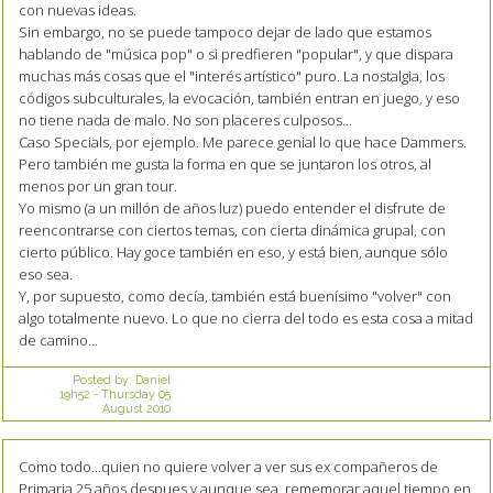
con nuevas ideas.
Sin embargo, no se puede tampoco dejar de lado que estamos
hablando de "música pop" o si predfieren "popular", y que dispara
muchas más cosas que el "interés artístico" puro. La nostalgia, los
códigos subculturales, la evocación, también entran en juego, y eso
no tiene nada de malo. No son placeres culposos...
Caso Specials, por ejemplo. Me parece genial lo que hace Dammers.
Pero también me gusta la forma en que se juntaron los otros, al
menos por un gran tour.
Yo mismo (a un millón de años luz) puedo entender el disfrute de
reencontrarse con ciertos temas, con cierta dinámica grupal, con
cierto público. Hay goce también en eso, y está bien, aunque sólo
eso sea.
Y, por supuesto, como decía, también está buenísimo "volver" con
algo totalmente nuevo. Lo que no cierra del todo es esta cosa a mitad
de camino...
Posted by:
Daniel
19h52
-
Thursday 05
August 2010
Como todo...quien no quiere volver a ver sus ex compañeros de
Primaria 25 años despues y aunque sea, rememorar aquel tiempo en