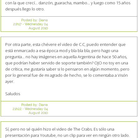
con la que crecí... danzón, guaracha, mambo... y luego como 15 años
después llego lo otro.
Posted by:
Diana
21h17
-
Wednesday 04
August 2010
Por otra parte, esta chévere el video de C.C, puedo entender que
está enmarcado a esa época mod y bla bla bla, pero hago una
pregunta... no hay imágenes en aquella Argentina de hace 50 años,
que podrían haber servido de soporte también? OJO no toy en una
de crítica, me gustaría saber si lo pensaron en algún momento, pero
por lo general fue de mi agrado de hecho, se lo comentaba a Visón
ayer.
Saludos
Posted by:
Diana
21h22
-
Wednesday 04
August 2010
Sí, pero no sé quién hizo el video de The Crabs. Es sólo una
presentación para Youtube, no un clip para ver en ningún otro lado.