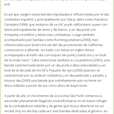
acá.
Es así que surgen varias bandas impulsadas e influenciadas por el ska
combativo español, y principalmente por Ska-p, tales como Asesinos
Cereales (1999), que mutaron de un HC-punk californiano suave con
letras principalmente de amor y de barrio, a un ska punk con
trompeta y trombón y letras mas combativas. Luego también
acompañados por bandas como Running potatoes (2000), mas
influenciados por la tercera ola del ska proveniente de California,
comenzaron a difundir, un estilo con letras en ingles ritmos
acompasados al estilo ska con toques de punk y hardcore y un look
de la onda “vans”. Cabe mencionar también a Los padrinos (2001), una
banda caracterizada tanto por un ska punk a altas velocidades y un
look de la decada de los 50`s; Piquete de ojos (2003) quienes se
caracterizan por su actitud combativa y un ska particular y variado; y
Kosovo ska (2003) una banda que extrañamente aún no tiene un
disco editado a pesar de sus cinco años de trayectoria.
A partir de ahí, el crecimiento de la escena Ska Punk comienza a
ascender plenamente llegando a transformarse en el nuevo refugio
de la contrakultura rebelde y de gente que busca divertirse en un
recital. Hoy en dia hay cada vez mas bandas dedicadas al género, en