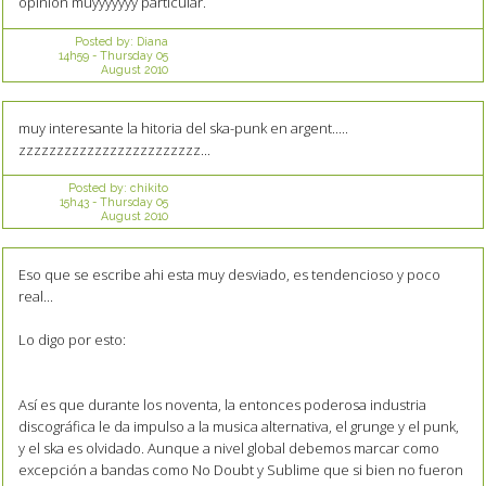
opinión muyyyyyyy particular.
Posted by:
Diana
14h59
-
Thursday 05
August 2010
muy interesante la hitoria del ska-punk en argent.....
zzzzzzzzzzzzzzzzzzzzzzzz...
Posted by:
chikito
15h43
-
Thursday 05
August 2010
Eso que se escribe ahi esta muy desviado, es tendencioso y poco
real...
Lo digo por esto:
Así es que durante los noventa, la entonces poderosa industria
discográfica le da impulso a la musica alternativa, el grunge y el punk,
y el ska es olvidado. Aunque a nivel global debemos marcar como
excepción a bandas como No Doubt y Sublime que si bien no fueron