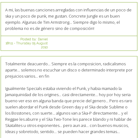
A mi, las buenas canciones arregladas con influencias de un poco de
ska y un poco de punk, me gustan. Concrete Jungle es un buen
ejemplo. Algunas de Tim Armstrong... Siempre digo lo mismo, el
problema no es de género sino de composición!
Posted by:
Daniel
18h11
-
Thursday 05
August
2010
Totalmente deacuerdo... Siempre es la composicion, radicalismos
aparte... solemos no escuchar un disco o determinado interprete por
prejuicios varios... en fin
Igualmente Specials estaba viviendo el Punk, y habia mamado la
Jamaiquinidad de los origines... casi directamente... hoy por hoy seria
bueno ver eso en alguna banda que precie del genero... Pero es raro
suelen abordar el Punk desde Green day y el Ska desde Sublime o
los Bosstones, con suerte... algunos van a Ska-P directamente... y el
Reggae les aburre y el Ska Two-Tone les parece blando y ni hablar de
Skatalites u otros exponentes... pero aun asi... con buenos musicos,
ideas y sobretodo, sentido... se pueden hacer grandes temas...