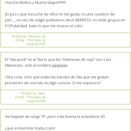
Viva Decibelios y Muera Skape!!!!!!!!!
(lo poco que escuche de ellos no me gusta, es una cuestion de
piel...., en vez de vulgar podriamos decir BERRETA, no mido grupos en
POPularidad, bailo lo que me mueve el culo)
Posted by:
Mariano Tp
22h19
-
Thursday 05
August 2010
El "ska-punk" es al Ska lo que las "milanesas de soja" son a las
Milanesas...solo el nombre.jajajjajaja
Otra cosa, creo que todas las bandas de Ska que me gustan
provienen de una Isla..es algo curioso. O me equivoco?
Posted by:
Fatty
22h26
-
Thursday 05
August 2010
me bajaste de rango TP, pero está buena la aclaratoria XD
¿qué es berreta? traducción!