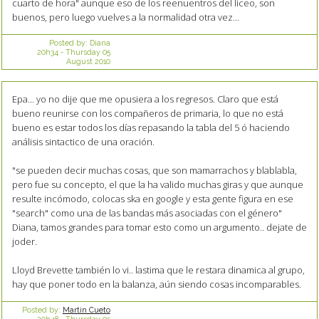
cuarto de hora" aunque eso de los reenuentros del liceo, son
buenos, pero luego vuelves a la normalidad otra vez...
Posted by:
Diana
20h34
-
Thursday 05
August 2010
Epa... yo no dije que me opusiera a los regresos. Claro que está
bueno reunirse con los compañeros de primaria, lo que no está
bueno es estar todos los días repasando la tabla del 5 ó haciendo
análisis sintactico de una oración.
"se pueden decir muchas cosas, que son mamarrachos y blablabla,
pero fue su concepto, el que la ha valido muchas giras y que aunque
resulte incómodo, colocas ska en google y esta gente figura en ese
"search" como una de las bandas más asociadas con el género"
Diana, tamos grandes para tomar esto como un argumento.. dejate de
joder.
Lloyd Brevette también lo vi.. lastima que le restara dinamica al grupo,
hay que poner todo en la balanza, aún siendo cosas incomparables.
Posted by:
Martin Cueto
20h48
-
Thursday 05