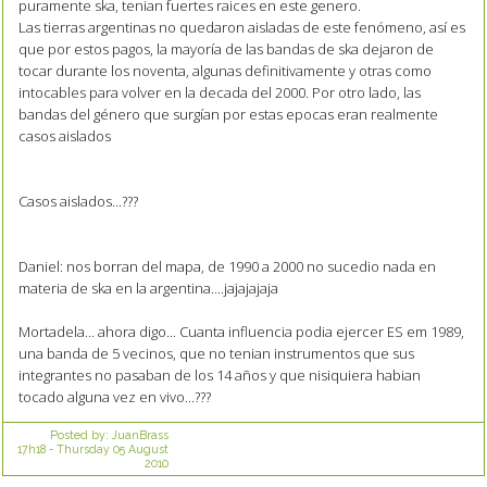
puramente ska, tenian fuertes raices en este genero.
Las tierras argentinas no quedaron aisladas de este fenómeno, así es
que por estos pagos, la mayoría de las bandas de ska dejaron de
tocar durante los noventa, algunas definitivamente y otras como
intocables para volver en la decada del 2000. Por otro lado, las
bandas del género que surgían por estas epocas eran realmente
casos aislados
Casos aislados...???
Daniel: nos borran del mapa, de 1990 a 2000 no sucedio nada en
materia de ska en la argentina....jajajajaja
Mortadela... ahora digo... Cuanta influencia podia ejercer ES em 1989,
una banda de 5 vecinos, que no tenian instrumentos que sus
integrantes no pasaban de los 14 años y que nisiquiera habian
tocado alguna vez en vivo...???
Posted by:
JuanBrass
17h18
-
Thursday 05
August
2010