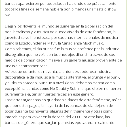
bandas aparecieron por todos lados haciendo que prácticamente
todos los fines de semana hubiera por lo menos una fiesta o show
ska.
Llegan los Noventa, el mundo se sumerge en la globalización del
neoliberalismo y la musica no queda aislada de este fenómeno, la
juventud se ve hipnotizada por cadenas internacionales de musica
como la Estadounidense MTV y la Canadiense Much music.
Como sabemos, el ska nunca fue la musica preferida por la industria
discográfica que no veía con buenos ojos difundir a traves de sus
medios de comunicación masiva a un genero musical proveniente de
una isla centroamericana.
Así es que durante los noventa, la entonces poderosa industria
discográfica le da impulso a la musica alternativa, el grunge y el punk,
y el ska es olvidado. Aunque a nivel global debemos marcar como
excepción a bandas como No Doubt y Sublime que si bien no fueron
puramente ska, tenian fuertes raices en este genero.
Las tierras argentinas no quedaron aisladas de este fenómeno, así es
que por estos pagos, la mayoría de las bandas de ska dejaron de
tocar durante los noventa, algunas definitivamente y otras como
intocables para volver en la decada del 2000. Por otro lado, las
bandas del género que surgían por estas epocas eran realmente