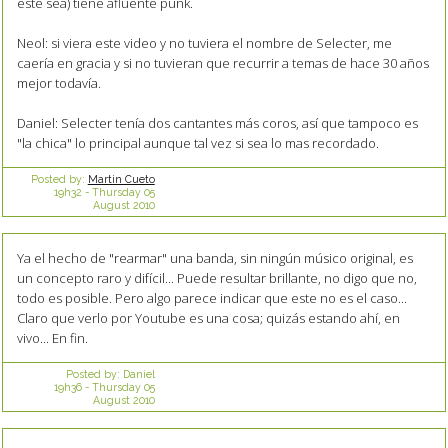
este sea) tiene afluente punk.
Neol: si viera este video y no tuviera el nombre de Selecter, me
caería en gracia y si no tuvieran que recurrir a temas de hace 30 años
mejor todavía.
Daniel: Selecter tenía dos cantantes más coros, así que tampoco es
"la chica" lo principal aunque tal vez si sea lo mas recordado.
Posted by:
Martin Cueto
19h32
-
Thursday 05
August 2010
Ya el hecho de "rearmar" una banda, sin ningún músico original, es
un concepto raro y difícil... Puede resultar brillante, no digo que no,
todo es posible. Pero algo parece indicar que este no es el caso...
Claro que verlo por Youtube es una cosa; quizás estando ahí, en
vivo... En fin.
Posted by:
Daniel
19h36
-
Thursday 05
August 2010