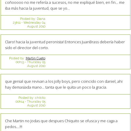
coñooooo no me refería a sucesos, no me expliqué bien, en fin... me
iba más hacia la juventud, que se yo...
Posted by:
Diana
23h11
-
Wednesday 04
August 2010
Claro! hacia la juventud peronista! Entonces JuanBrass debería haber
sido el director del corto.
Posted by:
Martin Cueto
00h13
-
Thursday 05
August 2010
que genial que revivan a los jolly boys, pero coincido con daniel, ahi
hay demasiada mano... tanta que le quita un poco la gracia.
Posted by:
chikito
00h14
-
Thursday 05
August 2010
Che Martin no Jodas que despues Chiquito se ofusca y me caga a
pedos....!!!