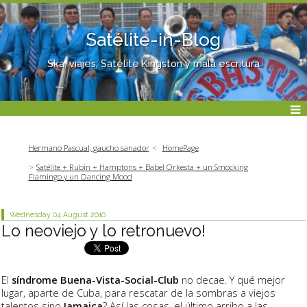
Satélite-in-Blog
Ska, viajes, Satélite Kingston y mala escritura
Hermano Pascual, gaucho sanador
HomePage
Satélite + Rubin + Hamptons + Babel Orkesta + un Smocking
Flamingo y un Dancing Mood
Wednesday 04
August 2010
Lo neoviejo y lo retronuevo!
El
síndrome Buena-Vista-Social-Club
no decae. Y qué mejor
lugar, aparte de Cuba, para rescatar de la sombras a viejos
talentos sino
Jamaica
? Así las cosas, el último arribo a las