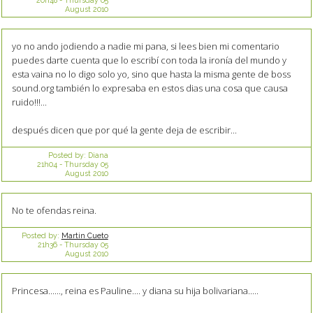
August 2010
yo no ando jodiendo a nadie mi pana, si lees bien mi comentario
puedes darte cuenta que lo escribí con toda la ironía del mundo y
esta vaina no lo digo solo yo, sino que hasta la misma gente de boss
sound.org también lo expresaba en estos dias una cosa que causa
ruido!!!...
después dicen que por qué la gente deja de escribir...
Posted by:
Diana
21h04
-
Thursday 05
August 2010
No te ofendas reina.
Posted by:
Martin Cueto
21h36
-
Thursday 05
August 2010
Princesa......, reina es Pauline.... y diana su hija bolivariana.....