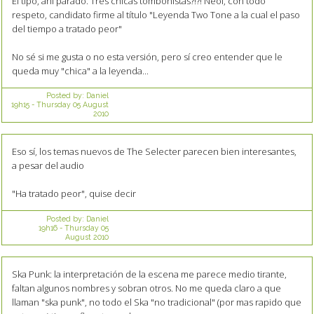
El tipo, ahí parado. Tres chicas tombonistas?!?! Neol, con todo
respeto, candidato firme al título "Leyenda Two Tone a la cual el paso
del tiempo a tratado peor"
No sé si me gusta o no esta versión, pero sí creo entender que le
queda muy "chica" a la leyenda...
Posted by:
Daniel
19h15
-
Thursday 05
August
2010
Eso sí, los temas nuevos de The Selecter parecen bien interesantes,
a pesar del audio
"Ha tratado peor", quise decir
Posted by:
Daniel
19h16
-
Thursday 05
August 2010
Ska Punk: la interpretación de la escena me parece medio tirante,
faltan algunos nombres y sobran otros. No me queda claro a que
llaman "ska punk", no todo el Ska "no tradicional" (por mas rapido que