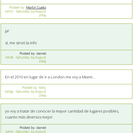
Posted by:
Martin Cueto
01h17
-
Saturday 29
August
2009
ja!
sí, me sirvió la info
Posted by:
daniel
01h18
-
Saturday 29
August
2009
En el 2010 en lugar de ir a London me voy a Miami...
Posted by:
fatty
01h59
-
Saturday 29
August
2009
yo voy a tratar de conocer la mayor cantidad de lugares posibles,
cuanto más diversos mejor
Posted by:
daniel
10h51
-
Saturday 29
August