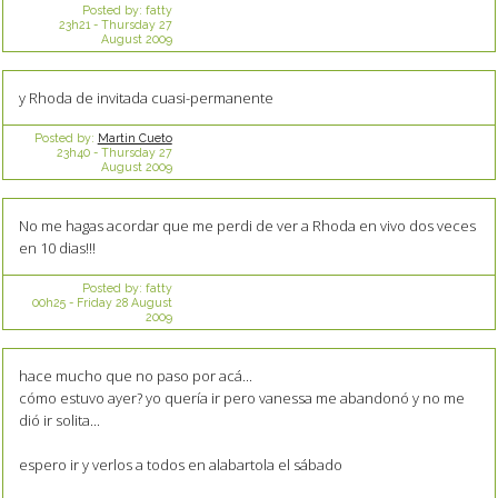
Posted by:
fatty
23h21
-
Thursday 27
August 2009
y Rhoda de invitada cuasi-permanente
Posted by:
Martin Cueto
23h40
-
Thursday 27
August 2009
No me hagas acordar que me perdi de ver a Rhoda en vivo dos veces
en 10 dias!!!
Posted by:
fatty
00h25
-
Friday 28
August
2009
hace mucho que no paso por acá...
cómo estuvo ayer? yo quería ir pero vanessa me abandonó y no me
dió ir solita...
espero ir y verlos a todos en alabartola el sábado