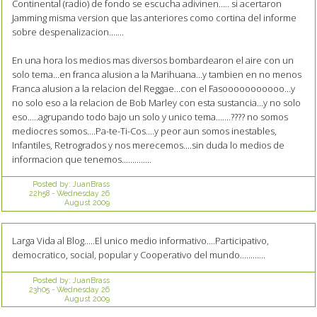
Continental (radio) de fondo se escucha adivinen..... si acertaron
Jamming misma version que las anteriores como cortina del informe
sobre despenalizacion.......
En una hora los medios mas diversos bombardearon el aire con un
solo tema...en franca alusion a la Marihuana...y tambien en no menos
Franca alusion a la relacion del Reggae...con el Fasooooooooooo...y
no solo eso a la relacion de Bob Marley con esta sustancia...y no solo
eso.....agrupando todo bajo un solo y unico tema.......???? no somos
mediocres somos....Pa-te-Ti-Cos....y peor aun somos inestables,
Infantiles, Retrogrados y nos merecemos....sin duda lo medios de
informacion que tenemos..............
Posted by:
JuanBrass
22h58
-
Wednesday 26
August 2009
Larga Vida al Blog.....El unico medio informativo....Participativo,
democratico, social, popular y Cooperativo del mundo............
Posted by:
JuanBrass
23h05
-
Wednesday 26
August 2009