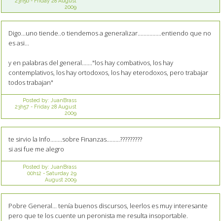
23h56
-
Friday 28
August
2009
Digo...uno tiende..o tiendemos a generalizar................entiendo que no
es asi...
y en palabras del general......."los hay combativos, los hay
contemplativos, los hay ortodoxos, los hay eterodoxos, pero trabajar
todos trabajan"
Posted by:
JuanBrass
23h57
-
Friday 28
August
2009
te sirvio la Info........sobre Finanzas.........?????????
si asi fue me alegro
Posted by:
JuanBrass
00h12
-
Saturday 29
August 2009
Pobre General... tenía buenos discursos, leerlos es muy interesante
pero que te los cuente un peronista me resulta insoportable.