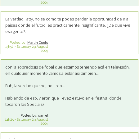
2009
La verdad Fatty, no se como te podes perder la oportunidad de ir a
países donde el futbol es practicamente insignificante. ¿De que vive
esa gente?.
Posted by:
Martin Cueto
13h52
-
Saturday 29
August
2009
con la sobredosis de fobal que estamos teniendo acá en televisión,
en cualquier momento vamos a estar así también...
Bah, la verdad que no, no creo...
Hablando de eso, vieron que Tevez estuvo en el festival donde
tocaron los Specials?
Posted by:
daniel
14h25
-
Saturday 29
August
2009