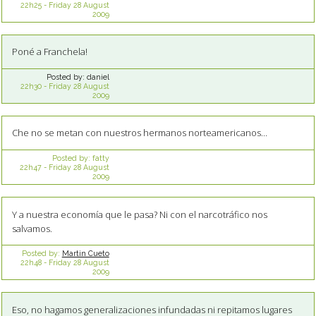
22h25
-
Friday 28
August
2009
Poné a Franchela!
Posted by:
daniel
22h30
-
Friday 28
August
2009
Che no se metan con nuestros hermanos norteamericanos...
Posted by:
fatty
22h47
-
Friday 28
August
2009
Y a nuestra economía que le pasa? Ni con el narcotráfico nos
salvamos.
Posted by:
Martin Cueto
22h48
-
Friday 28
August
2009
Eso, no hagamos generalizaciones infundadas ni repitamos lugares