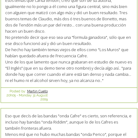
Esos temas que canta tendón, creo que son de su autoría,
igualmente no lo pongo a él como una figura central, sino más bien
con alguien que matizó con algo más y dió un buen resultado. Tres
buenos temas de Claudio, más dos ó tres buenos de Bonetto, mas
dos de Tendón más un par del resto... con una buena producción
hacen un buen disco.
No pretendo decir que eso sea una "formula ganadora", sólo que en
ese disco funcionó así y dió un buen resultado.
De hecho hay también temas viejos de ellos como "Los Muros" que
habían quedado afuera de Frecuencia Cafre.
Uno de los que lamento que nunca grabaran en estudio de nuevo es
"El Inglés" (que en su demo tiene otro nombre) y decía algo así.. "para
donde hay que correr cuando el aire está tan denso y nada cambia...
ni el humo ni el alcohol sirven hoy, ya no alcanza no.."
Posted by:
Martin Cueto
20h05
-
Monday 31
August
2009
Eso que decís de las bandas "onda Cafre" es cierto, son referencia, e
incluso hay bandas "onda Riddim", aunque lo de los Cafres es
también fronteras afuera.
Menos msl que no hubo muchas bandas "onda Perico", porque el