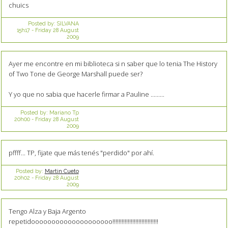
chuics
Posted by:
SILVANA
15h17
-
Friday 28
August
2009
Ayer me encontre en mi biblioteca si n saber que lo tenia The History
of Two Tone de George Marshall puede ser?
Y yo que no sabia que hacerle firmar a Pauline .........
Posted by:
Mariano Tp
20h00
-
Friday 28
August
2009
pffff... TP, fijate que más tenés "perdido" por ahí.
Posted by:
Martin Cueto
20h02
-
Friday 28
August
2009
Tengo Alza y Baja Argento
repetidoooooooooooooooooooo!!!!!!!!!!!!!!!!!!!!!!!!!!!!!!