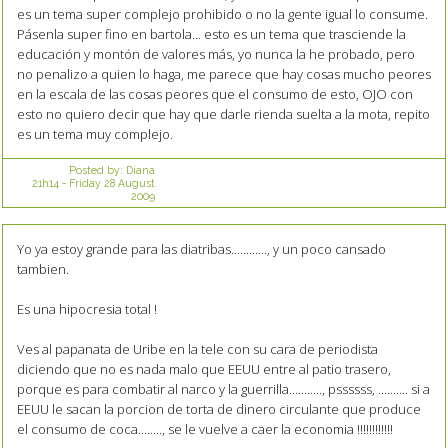
es un tema super complejo prohibido o no la gente igual lo consume.
Pásenla super fino en bartola... esto es un tema que trasciende la
educación y montón de valores más, yo nunca la he probado, pero
no penalizo a quien lo haga, me parece que hay cosas mucho peores
en la escala de las cosas peores que el consumo de esto, OJO con
esto no quiero decir que hay que darle rienda suelta a la mota, repito
es un tema muy complejo.
Posted by:
Diana
21h14
-
Friday 28
August
2009
Yo ya estoy grande para las diatribas............, y un poco cansado
tambien.
Es una hipocresia total !
Ves al papanata de Uribe en la tele con su cara de periodista
diciendo que no es nada malo que EEUU entre al patio trasero,
porque es para combatir al narco y la guerrilla..........., pssssss, .......... si a
EEUU le sacan la porcion de torta de dinero circulante que produce
el consumo de coca........, se le vuelve a caer la economia !!!!!!!!!!!!