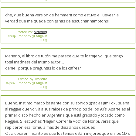
che, que buena version de hammer!! como estuvo el jueves? la
verdad que me quede con ganas de escuchar hamptons!
Posted by:
alfredog
01h09
-
Monday 31
August
2009
Mariano, el libro de tutón me parece que te lo traje yo, que tengo
total madness del mismo autor ...
daniel, porque preguntas lo de los cafres?
Posted by:
leandro
04h07
-
Monday 31
August
2009
Bueno, Instinto marcó bastante con su sonido (gracias Jim Fox), suena
al reggae que volvía a sus raíces de principios de los 90´s. Aparte es el
primer disco hecho en Argentina que está grabado y tocado como
Reggae. Si escuchás "Hagan Correr la Voz" de Nonpi, verás que
repitieron esa formula más de diez años después.
Otra cosa en Instinto es que los temas están mejores que en los CD´s