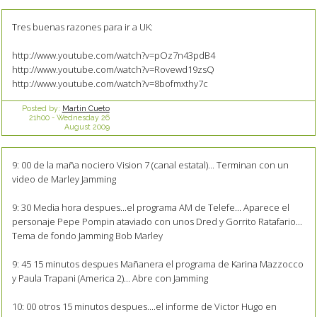
Tres buenas razones para ir a UK:
http://www.youtube.com/watch?v=pOz7n43pdB4
http://www.youtube.com/watch?v=Rovewd19zsQ
http://www.youtube.com/watch?v=8bofmxthy7c
Posted by:
Martin Cueto
21h00
-
Wednesday 26
August 2009
9: 00 de la maña nociero Vision 7 (canal estatal)... Terminan con un
video de Marley Jamming
9: 30 Media hora despues...el programa AM de Telefe... Aparece el
personaje Pepe Pompin ataviado con unos Dred y Gorrito Ratafario...
Tema de fondo Jamming Bob Marley
9: 45 15 minutos despues Mañanera el programa de Karina Mazzocco
y Paula Trapani (America 2)... Abre con Jamming
10: 00 otros 15 minutos despues....el informe de Victor Hugo en