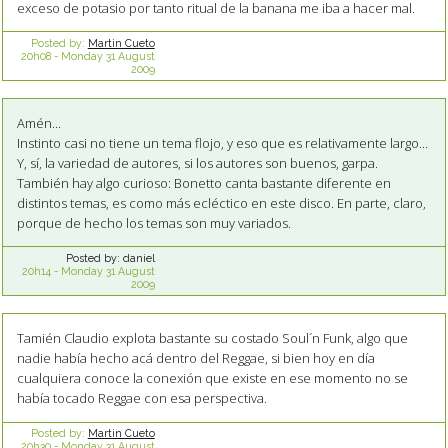
exceso de potasio por tanto ritual de la banana me iba a hacer mal.
Posted by:
Martin Cueto
20h08
-
Monday 31
August
2009
Amén...
Instinto casi no tiene un tema flojo, y eso que es relativamente largo...
Y, sí, la variedad de autores, si los autores son buenos, garpa.
También hay algo curioso: Bonetto canta bastante diferente en
distintos temas, es como más ecléctico en este disco. En parte, claro,
porque de hecho los temas son muy variados.
Posted by:
daniel
20h14
-
Monday 31
August
2009
Tamién Claudio explota bastante su costado Soul´n Funk, algo que
nadie había hecho acá dentro del Reggae, si bien hoy en día
cualquiera conoce la conexión que existe en ese momento no se
había tocado Reggae con esa perspectiva.
Posted by:
Martin Cueto
20h30
-
Monday 31
August