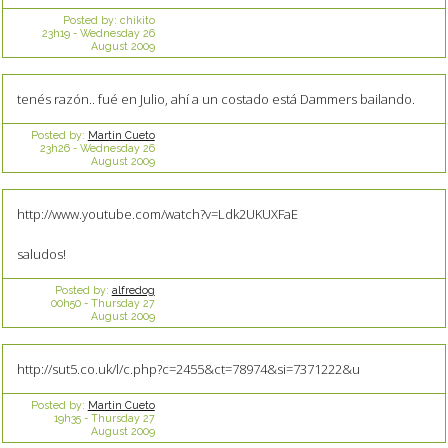
Posted by:
chikito
23h19
-
Wednesday 26
August 2009
tenés razón.. fué en Julio, ahí a un costado está Dammers bailando.
Posted by:
Martin Cueto
23h26
-
Wednesday 26
August 2009
http://www.youtube.com/watch?v=Ldk2UKUXFaE
saludos!
Posted by:
alfredog
00h50
-
Thursday 27
August 2009
http://sut5.co.uk/l/c.php?c=2455&ct=78974&si=7371222&u
Posted by:
Martin Cueto
19h35
-
Thursday 27
August 2009