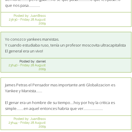
que nos pasa.............
Posted by:
JuanBrass
23h30
-
Friday 28
August
2009
Yo conozco yankees marxistas.
Y cuando estudiaba ruso, tenía un profesor moscovita ultracapitalista
El general era un vivo!
Posted by:
daniel
23h40
-
Friday 28
August
2009
James Petras el Pensador mas importante anti Globalizacion es
Yankee y Marxista.......
El genar era un hombre de su tiempo....hoy por hoy la critica es
simple........en aquel entonces habria que ver......................
Posted by:
JuanBrass
23h44
-
Friday 28
August
2009