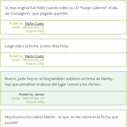
Si, mas original fué Fidel cuando editó su CD "Fuego Caliente" el día
de Cromagnon.. que pegada querido!
Posted by:
Martin Cueto
23h06
-
Wednesday 26
August 2009
Larga vida a la leche. (como diría Pety)
Posted by:
Martin Cueto
23h07
-
Wednesday 26
August 2009
Bueno, justo hoy en el blog también subimos un tema de Marley...
Hay que penalizar el abuso del lugar común y los cliches...
Posted by:
daniel
23h09
-
Wednesday 26
August 2009
Muy buenos los videos Martin... lo que no me cierra es la fecha que
pusiste!