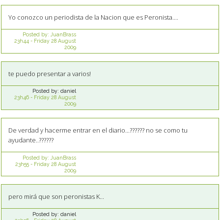
Yo conozco un periodista de la Nacion que es Peronista....
Posted by:
JuanBrass
23h44
-
Friday 28
August
2009
te puedo presentar a varios!
Posted by:
daniel
23h46
-
Friday 28
August
2009
De verdad y hacerme entrar en el diario...?????? no se como tu
ayudante..??????
Posted by:
JuanBrass
23h55
-
Friday 28
August
2009
pero mirá que son peronistas K...
Posted by:
daniel