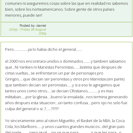
comunes ni aseguremos cosas sobre las que en realidad no sabemos
bien, sobre los norteamericanos. Sobre gente de otros países
menores, puede ser!
Posted by:
daniel
22h51
-
Friday 28
August
2009
Pero................ya lo habia dicho el general.......
el 2000 nos encontrara unidos o dominados.........y tambien sabiamos
que...Ni Yankies ni Marxistas Peronistas.......lastima que despues de
cirtas vueltas...se enfrentaron un par de personajes pro
Gringos.....que decian ser peronistas y otros pro Marxistas (en parte)
que tambien decian ser peronistas......y si a eso le agregamos que
tantos unos como otros.....se decian CRistianos............y es mas
militaban.....por la iglesia....bueno la ensalada...nos termina generando
años despues esta situacion...un tanto confusa....pero ojo no solo fue
culpa del general o si..?......?????
Yo sinceramente amo al raton Miguelito, el Basket de la NBA, la Coca
Cola, los Marlboro......y unos cuantos grandes musicos...del gran pais
del norte.........pero igual.....no se que pasa..............o que les pasa...o