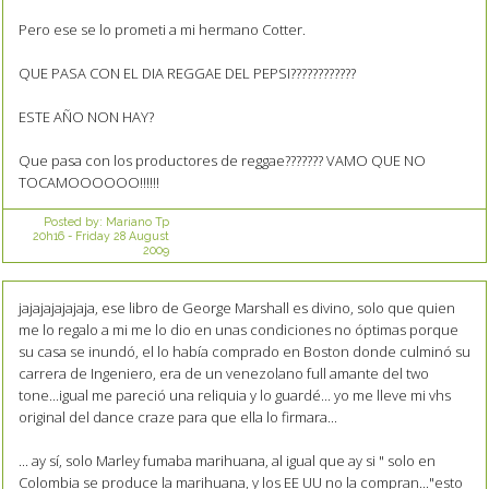
Pero ese se lo prometi a mi hermano Cotter.
QUE PASA CON EL DIA REGGAE DEL PEPSI????????????
ESTE AÑO NON HAY?
Que pasa con los productores de reggae??????? VAMO QUE NO
TOCAMOOOOOO!!!!!!
Posted by:
Mariano Tp
20h16
-
Friday 28
August
2009
jajajajajajaja, ese libro de George Marshall es divino, solo que quien
me lo regalo a mi me lo dio en unas condiciones no óptimas porque
su casa se inundó, el lo había comprado en Boston donde culminó su
carrera de Ingeniero, era de un venezolano full amante del two
tone...igual me pareció una reliquia y lo guardé... yo me lleve mi vhs
original del dance craze para que ella lo firmara...
... ay sí, solo Marley fumaba marihuana, al igual que ay si " solo en
Colombia se produce la marihuana, y los EE UU no la compran..."esto