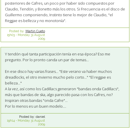
posteriores de Cafres, un poco por haber sido compuestos por
Claudio, Tendón, y Bonetto más los otros. Si Frecuencia es el disco de
Guillermo componiendo, Instinto tiene lo mejor de Claudio, "el
Reggae es belleza y no monotonía".
Posted by:
Martin Cueto
15h03
-
Monday 31
August
2009
Y tendón qué tanta participación tenía en esa época? Eso me
pregunto. Por lo pronto canda un par de temas...
En ese disco hay varias frases... "Este verano va haber muchos
dreadlocks, el otro invierno mucho pelo corto..." "El reggae es
belleza..."
A la vez, así como los Cadillacs generaron "bandas onda Cadillacs",
más que bandas de ska, algo parecido pasa con los Cafres, no?
Inspiran otras bandas "onda Cafre"...
Por lo menos es un buen modelo....
Posted by:
daniel
19h14
-
Monday 31
August
2009