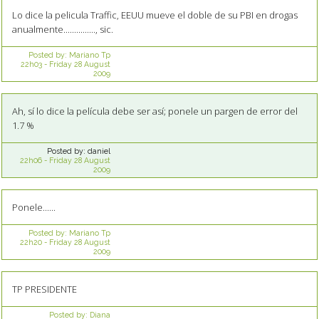
Lo dice la pelicula Traffic, EEUU mueve el doble de su PBI en drogas
anualmente..............., sic.
Posted by:
Mariano Tp
22h03
-
Friday 28
August
2009
Ah, sí lo dice la película debe ser así; ponele un pargen de error del
1.7 %
Posted by:
daniel
22h06
-
Friday 28
August
2009
Ponele......
Posted by:
Mariano Tp
22h20
-
Friday 28
August
2009
TP PRESIDENTE
Posted by:
Diana