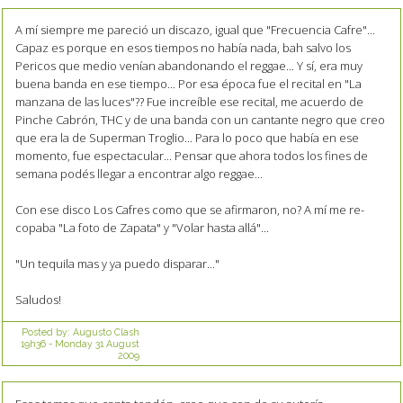
A mí siempre me pareció un discazo, igual que "Frecuencia Cafre"...
Capaz es porque en esos tiempos no había nada, bah salvo los
Pericos que medio venían abandonando el reggae... Y sí, era muy
buena banda en ese tiempo... Por esa época fue el recital en "La
manzana de las luces"?? Fue increíble ese recital, me acuerdo de
Pinche Cabrón, THC y de una banda con un cantante negro que creo
que era la de Superman Troglio... Para lo poco que había en ese
momento, fue espectacular... Pensar que ahora todos los fines de
semana podés llegar a encontrar algo reggae...
Con ese disco Los Cafres como que se afirmaron, no? A mí me re-
copaba "La foto de Zapata" y "Volar hasta allá"...
"Un tequila mas y ya puedo disparar..."
Saludos!
Posted by:
Augusto Clash
19h36
-
Monday 31
August
2009