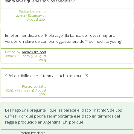
sabrá tevez quienes son los specials???
Posted by:
chikito
22h54
-
Saturday 29
August 2009
En el primer disco de "Piola vago" (la banda de Tevez), hay una
versión en clave de cumbia reggaetonera de "Too much to young"
Posted by:
andrés ska beat
00h20
-
Sunday 30
August
2009
Si?el estribillo dice : " tooma mucho too ma..."??
Posted by:
fatty
02h29
-
Sunday 30
August
2009
Les hago una pregunta... qué les parece el disco "Instinto", de Los
Cafres? Por qué podría ser importante ese disco en términos del
reggae producido en Argentina? Eh, por qué?
Posted by:
daniel