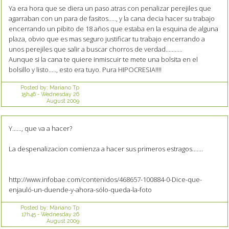
Ya era hora que se diera un paso atras con penalizar perejiles que
agarraban con un para de fasitos....., y la cana decia hacer su trabajo
encerrando un pibito de 18 años que estaba en la esquina de alguna
plaza, obvio que es mas seguro justificar tu trabajo encerrando a
unos perejiles que salir a buscar chorros de verdad...........
Aunque si la cana te quiere inmiscuir te mete una bolsita en el
bolsillo y listo....., esto era tuyo. Pura HIPOCRESIA!!!!
Posted by:
Mariano Tp
15h46
-
Wednesday 26
August 2009
Y......, que va a hacer?
La despenalizacion comienza a hacer sus primeros estragos.......
http://www.infobae.com/contenidos/468657-100884-0-Dice-que-
enjauló-un-duende-y-ahora-sólo-queda-la-foto
Posted by:
Mariano Tp
17h45
-
Wednesday 26
August 2009