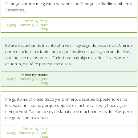
Si me gustaron y me gustan bastante...por? me gusta Riddim tambien y
Sessiones...
Posted by:
fatty
03h19
-
Sunday 30
August
2009
Estuve escuchando Instinto otra vez, muy seguido, estos días. A mi me
parece incluso bastante mejro que los discos que siguieron de ellos,
que no son malos, pero... En Instinto hay algo mas. No sé si estás de
acuerdo, o qué te parece ese disco...
Posted by:
daniel
04h17
-
Sunday 30
August
2009
me gusto mucho ese disco y el primero, despues lo posteriores no
los escuche mucho porque deje de escuchar cafres...y hace algun
tiempo volvi. Tampoco soy un fanatico ni mucho menos de ellos pero
me gusta como suenan...
Posted by:
fatty
04h35
-
Sunday 30
August
2009