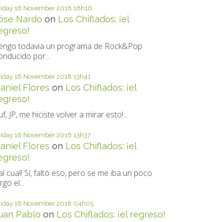
riday 16
November 2018
16h16
óse Nardo
on
Los Chiflados: ¡el
egreso!
engo todavia un programa de Rock&Pop
onducido por...
riday 16
November 2018
13h41
aniel Flores
on
Los Chiflados: ¡el
egreso!
uf, JP, me hiciste volver a mirar esto!...
riday 16
November 2018
13h37
aniel Flores
on
Los Chiflados: ¡el
egreso!
al cual! Sí, faltó eso, pero se me iba un poco
rgo el...
riday 16
November 2018
04h05
uan Pablo
on
Los Chiflados: ¡el regreso!