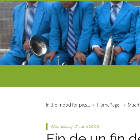
In the mood for pics...
HomePage
Muert
Wednesday 17
June 2009
Fin de un fin 