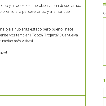
go Lobo y a todos los que observaban desde arriba
o premio a la perseverancia y al amor que
C
iana ojalá hubieras estado pero bueno.. hacé
enite vos tambien!! Toots? Trojans? Que vuelva
 cumplan más visitas!!
tazo!
.