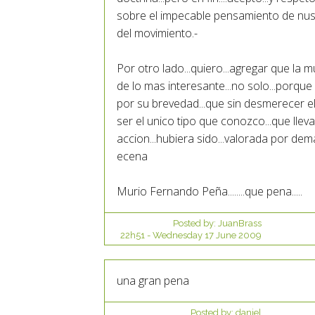
sobre el impecable pensamiento de nust
del movimiento.-
Por otro lado...quiero...agregar que la m
de lo mas interesante...no solo...porqu
por su brevedad...que sin desmerecer el e
ser el unico tipo que conozco...que lleva
accion...hubiera sido...valorada por dem
ecena
Murio Fernando Peña........que pena.....
Posted by:
JuanBrass
22h51
-
Wednesday 17
June 2009
una gran pena
Posted by:
daniel