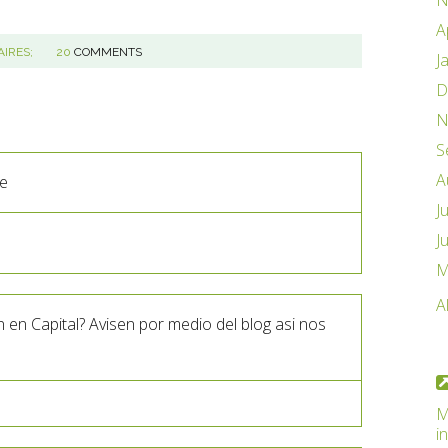
N
A
AIRES;
20
COMMENTS
J
D
N
S
A
te
J
J
M
A
n Capital? Avisen por medio del blog asi nos
M
i