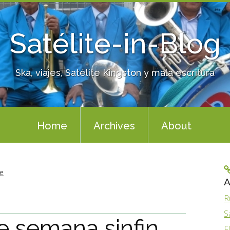
Satélite-in-Blog
Ska, viajes, Satélite Kingston y mala escritura
Home
Archives
About
e
A
R
S
de semana sinfin
F