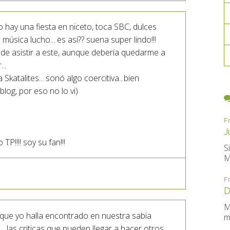
hay una fiesta en niceto, toca SBC, dulces
 música lucho... es así?? suena super lindo!!!
é de asistir a este, aunque debería quedarme a
..
 Skatalites... sonó algo coercitiva...bien
 blog, por eso no lo vi)
F
J
TP!!!! soy su fan!!!
S
M
F
D
M
.que yo halla encontrado en nuestra sabia
m
o....las criticas que pueden llegar a hacer otros