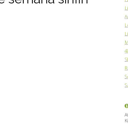
L
A
L
L
M
4
S
R
S
S
A
K