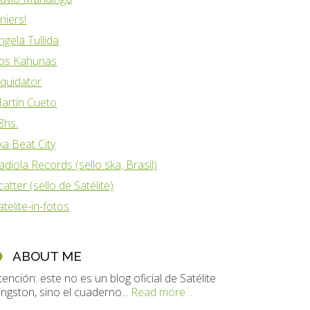
iniers!
ngela Tullida
os Kahunas
iquidator
artín Cueto
8hs.
ka Beat City
adiola Records (sello ska, Brasil)
catter (sello de Satélite)
atelite-in-fotos
ABOUT ME
tención: este no es un blog oficial de Satélite
ingston, sino el cuaderno...
Read more ...