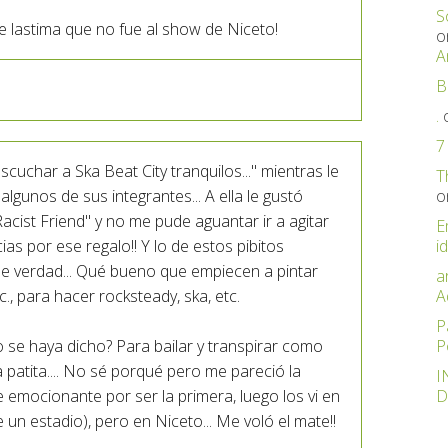
S
ue lastima que no fue al show de Niceto!
o
A
B
.
7
cuchar a Ska Beat City tranquilos..." mientras le
T
lgunos de sus integrantes... A ella le gustó
o
cist Friend" y no me pude aguantar ir a agitar
E
as por ese regalo!! Y lo de estos pibitos
id
 verdad... Qué bueno que empiecen a pintar
a
., para hacer rocksteady, ska, etc.
A
P
 se haya dicho? Para bailar y transpirar como
P
 patita.... No sé porqué pero me pareció la
I
ue emocionante por ser la primera, luego los vi en
D
e un estadio), pero en Niceto... Me voló el mate!!