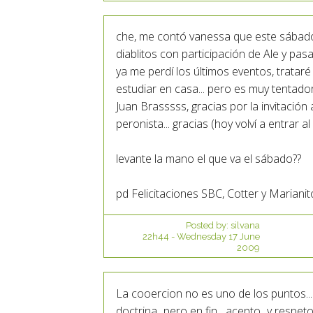
che, me contó vanessa que este sábado 
diablitos con participación de Ale y pasa
ya me perdí los últimos eventos, tratar
estudiar en casa... pero es muy tentador.
Juan Brasssss, gracias por la invitación a
peronista... gracias (hoy volví a entrar al
levante la mano el que va el sábado??
pd Felicitaciones SBC, Cotter y Marianito 
Posted by:
silvana
22h44
-
Wednesday 17
June
2009
La cooercion no es uno de los puntos..
doctrina...pero en fin....acepto...y respet