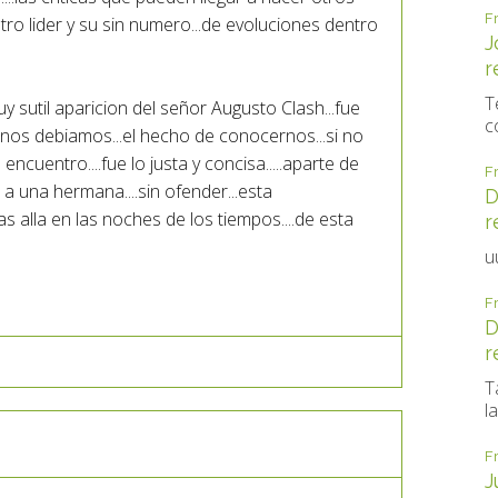
F
ro lider y su sin numero...de evoluciones dentro
J
r
T
uy sutil aparicion del señor Augusto Clash...fue
c
e nos debiamos...el hecho de conocernos...si no
ncuentro....fue lo justa y concisa.....aparte de
F
 a una hermana....sin ofender...esta
D
as alla en las noches de los tiempos....de esta
r
u
F
D
r
T
la
F
J