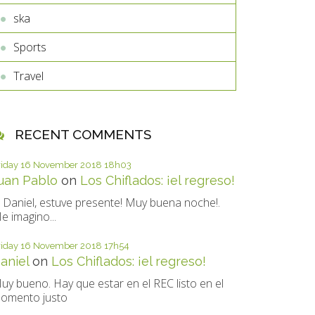
ska
Sports
Travel
RECENT COMMENTS
riday 16
November 2018
18h03
uan Pablo
on
Los Chiflados: ¡el regreso!
i Daniel, estuve presente! Muy buena noche!.
e imagino...
riday 16
November 2018
17h54
aniel
on
Los Chiflados: ¡el regreso!
uy bueno. Hay que estar en el REC listo en el
omento justo