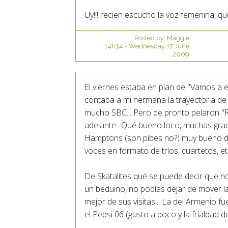
Uy!!! recien escucho la voz femenina, q
Posted by:
Maggie
14h34
-
Wednesday 17
June
2009
El viernes estaba en plan de "Vamos a es
contaba a mi hermana la trayectoria de a
mucho SBC... Pero de pronto pelaron "Ra
adelante.. Qué bueno loco, muchas graci
Hamptons (son pibes no?) muy bueno de
voces en formato de tríos, cuartetos, etc
De Skatalites qué se puede decir que no
un beduino, no podías dejar de mover la
mejor de sus visitas... La del Armenio f
el Pepsi 06 (gusto a poco y la frialdad d