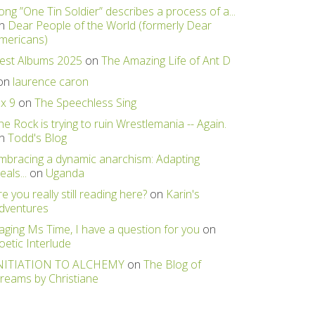
ong ”One Tin Soldier” describes a process of a...
n
Dear People of the World (formerly Dear
mericans)
est Albums 2025
on
The Amazing Life of Ant D
on
laurence caron
 x 9
on
The Speechless Sing
he Rock is trying to ruin Wrestlemania -- Again.
n
Todd's Blog
mbracing a dynamic anarchism: Adapting
eals...
on
Uganda
re you really still reading here?
on
Karin's
dventures
aging Ms Time, I have a question for you
on
oetic Interlude
NITIATION TO ALCHEMY
on
The Blog of
reams by Christiane