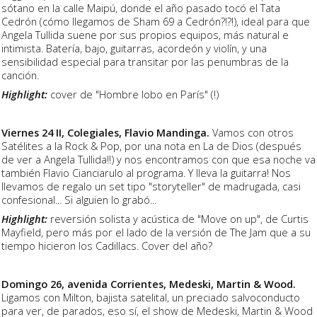
sótano en la calle Maipú, donde el año pasado tocó el Tata
Cedrón (cómo llegamos de Sham 69 a Cedrón?!?!), ideal para que
Angela Tullida suene por sus propios equipos, más natural e
intimista. Batería, bajo, guitarras, acordeón y violín, y una
sensibilidad especial para transitar por las penumbras de la
canción.
Highlight:
cover de "Hombre lobo en París" (!)
Viernes 24 II, Colegiales, Flavio Mandinga.
Vamos con otros
Satélites a la Rock & Pop, por una nota en La de Dios (después
de ver a Angela Tullida!!) y nos encontramos con que esa noche va
también Flavio Cianciarulo al programa. Y lleva la guitarra! Nos
llevamos de regalo un set tipo "storyteller" de madrugada, casi
confesional... Si alguien lo grabó...
Highlight:
reversión solista y acústica de "Move on up", de Curtis
Mayfield, pero más por el lado de la versión de The Jam que a su
tiempo hicieron los Cadillacs. Cover del año?
Domingo 26, avenida Corrientes, Medeski, Martin & Wood.
Ligamos con Milton, bajista satelital, un preciado salvoconducto
para ver, de parados, eso sí, el show de Medeski, Martin & Wood