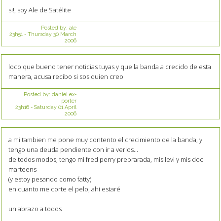
si!, soy Ale de Satélite
Posted by:
ale
23h51
-
Thursday 30
March
2006
loco que bueno tener noticias tuyas y que la banda a crecido de esta
manera, acusa recibo si sos quien creo
Posted by:
daniel ex-
porter
23h16
-
Saturday 01
April
2006
a mi tambien me pone muy contento el crecimiento de la banda, y
tengo una deuda pendiente con ir a verlos...
de todos modos, tengo mi fred perry preprarada, mis levi y mis doc
marteens
(y estoy pesando como fatty)
en cuanto me corte el pelo, ahi estaré
un abrazo a todos