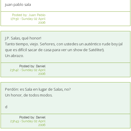
juan pablo sala
Posted by:
Juan Pablo
17h30
-
Sunday 02
April
2006
J.P. Salas, qué honor!
Tanto tiempo, viejo. Señores, con ustedes un auténtico rude boy (al
que es difícil sacar de casa para ver un show de Satélite!).
Un abrazo.
Posted by:
Daniel
23h42
-
Sunday 02
April
2006
Perdón: es Sala en lugar de Salas, no?
Un honor, de todos modos.
d
Posted by:
Daniel
23h43
-
Sunday 02
April
2006