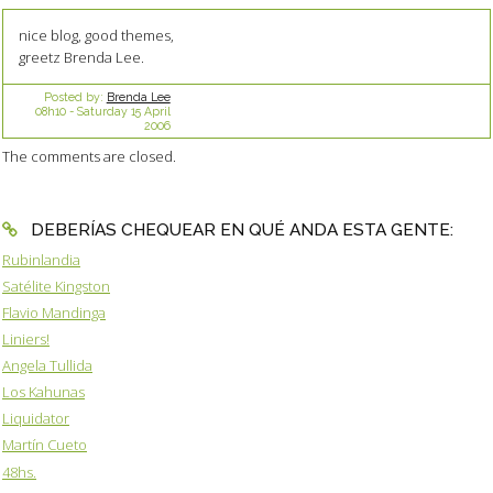
nice blog, good themes,
greetz Brenda Lee.
Posted by:
Brenda Lee
08h10
-
Saturday 15
April
2006
The comments are closed.
DEBERÍAS CHEQUEAR EN QUÉ ANDA ESTA GENTE:
Rubinlandia
Satélite Kingston
Flavio Mandinga
Liniers!
Angela Tullida
Los Kahunas
Liquidator
Martín Cueto
48hs.