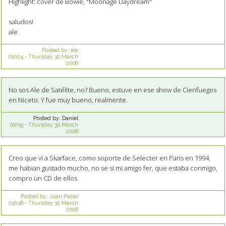
Highlight: cover de Bowie, "Moonage Daydream"
saludos!
ale
Posted by:
ale
01h04
-
Thursday 30
March
2006
No sos Ale de Satélite, no? Bueno, estuve en ese show de Cienfuegos
en Niceto. Y fue muy bueno, realmente.
Posted by:
Daniel
01h15
-
Thursday 30
March
2006
Creo que vi a Skarface, como soporte de Selecter en Paris en 1994,
me habian gustado mucho, no se si mi amigo fer, que estaba conmigo,
compro un CD de ellos
Posted by:
Juan Pablo
03h36
-
Thursday 30
March
2006