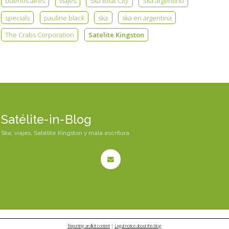
buenos aires
viajes
Ska Beat City
Ska argentino
specials
pauline black
ska
ska en argentina
The Crabs Corporation
Satelite Kingston
Satélite-in-Blog
Ska, viajes, Satélite Kingston y mala escritura
Reporting an illicit content
|
Legal notice about this blog