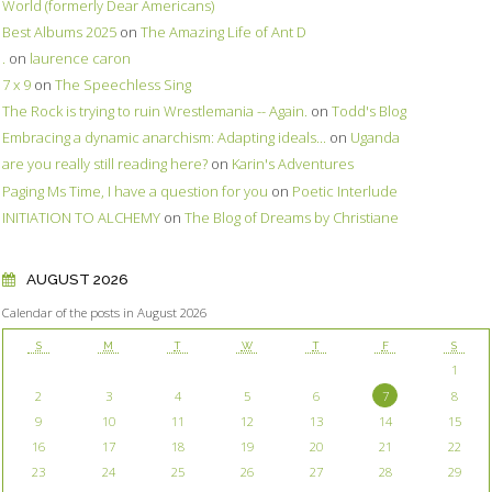
World (formerly Dear Americans)
Best Albums 2025
on
The Amazing Life of Ant D
.
on
laurence caron
7 x 9
on
The Speechless Sing
The Rock is trying to ruin Wrestlemania -- Again.
on
Todd's Blog
Embracing a dynamic anarchism: Adapting ideals...
on
Uganda
are you really still reading here?
on
Karin's Adventures
Paging Ms Time, I have a question for you
on
Poetic Interlude
INITIATION TO ALCHEMY
on
The Blog of Dreams by Christiane
AUGUST 2026
Calendar of the posts in August 2026
S
M
T
W
T
F
S
1
2
3
4
5
6
7
8
9
10
11
12
13
14
15
16
17
18
19
20
21
22
23
24
25
26
27
28
29