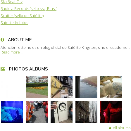
Ska Beat City
Radiola Records (sello ska, Brasil)
Scatter (sello de Satélite)
Satelite-in-fotos
ABOUT ME
Atención: este no es un blog oficial de Satélite Kingston, sino el cuaderno...
Read more ...
PHOTOS ALBUMS
All albums