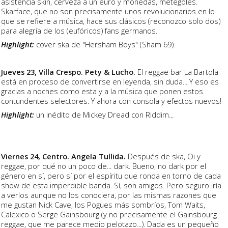
asistencia skin, cerveza a un euro y monedas, metegoles.
Skarface, que no son precisamente unos revolucionarios en lo
que se refiere a música, hace sus clásicos (reconozco solo dos)
para alegría de los (eufóricos) fans germanos.
Highlight:
cover ska de "Hersham Boys" (Sham 69).
Jueves 23, Villa Crespo. Pety & Lucho.
El reggae bar La Bartola
está en proceso de convertirse en leyenda, sin duda... Y eso es
gracias a noches como esta y a la música que ponen estos
contundentes selectores. Y ahora con consola y efectos nuevos!
Highlight:
un inédito de Mickey Dread con Riddim...
Viernes 24, Centro. Angela Tullida.
Después de ska, Oi y
reggae, por qué no un poco de... dark. Bueno, no dark por el
género en sí, pero sí por el espíritu que ronda en torno de cada
show de esta imperdible banda. Sí, son amigos. Pero seguro iría
a verlos aunque no los conociera, por las mismas razones que
me gustan Nick Cave, los Pogues más sombríos, Tom Waits,
Calexico o Serge Gainsbourg (y no precisamente el Gainsbourg
reggae, que me parece medio pelotazo...). Dada es un pequeño