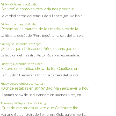
Friday 26
January 2018
22h21
"Sin voz" o cómo en otra vida nos podría ir...
La verdad detrás del tema 1 de "El enemigo". De la v a...
Friday 19
January 2018
14h31
"Perdimos": la marcha de los mariskales de la...
La historia detrás de "Perdimos", tema seis del tercer...
Sunday 10
December 2017
05h11
¿Sabías que el Disco del Año se consigue en la...
La lección del maestro: Victor Rice y su esperado e...
Friday 03
November 2017
14h26
"Estuve en el mítico show de los Cadillacs en...
Es muy difícil recorrer a fondo la carrera del bajista...
Friday 29
September 2017
04h12
¿Dónde estabas en 1999? Bad Manners, ayer & hoy
El primer show de Bad Manners en Buenos Aires, en...
Thursday 07
September 2017
14h31
"Cuando me muera quiero que Celebrate the...
Mariano Goldenstein, de Sombrero Club, quiere morir...