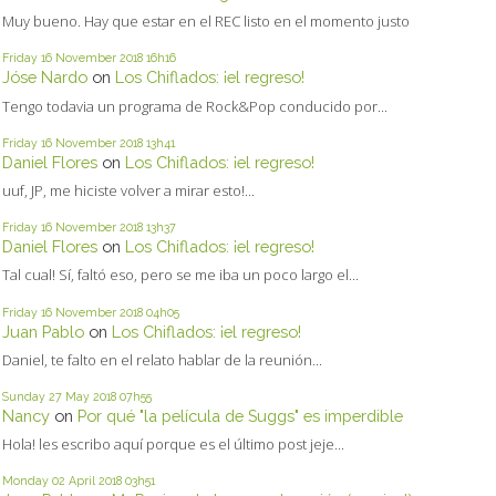
Muy bueno. Hay que estar en el REC listo en el momento justo
Friday 16
November 2018
16h16
Jóse Nardo
on
Los Chiflados: ¡el regreso!
Tengo todavia un programa de Rock&Pop conducido por...
Friday 16
November 2018
13h41
Daniel Flores
on
Los Chiflados: ¡el regreso!
uuf, JP, me hiciste volver a mirar esto!...
Friday 16
November 2018
13h37
Daniel Flores
on
Los Chiflados: ¡el regreso!
Tal cual! Sí, faltó eso, pero se me iba un poco largo el...
Friday 16
November 2018
04h05
Juan Pablo
on
Los Chiflados: ¡el regreso!
Daniel, te falto en el relato hablar de la reunión...
Sunday 27
May 2018
07h55
Nancy
on
Por qué "la película de Suggs" es imperdible
Hola! les escribo aquí porque es el último post jeje...
Monday 02
April 2018
03h51