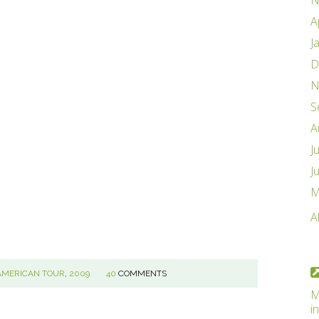
N
A
J
D
N
S
A
J
J
M
A
AMERICAN TOUR
,
2009
40
COMMENTS
M
i