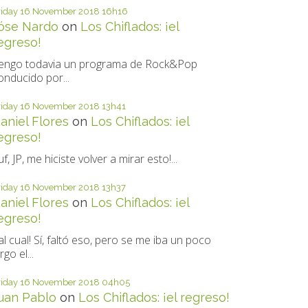
riday 16
November 2018
16h16
óse Nardo
on
Los Chiflados: ¡el
egreso!
engo todavia un programa de Rock&Pop
onducido por...
riday 16
November 2018
13h41
aniel Flores
on
Los Chiflados: ¡el
egreso!
uf, JP, me hiciste volver a mirar esto!...
riday 16
November 2018
13h37
aniel Flores
on
Los Chiflados: ¡el
egreso!
al cual! Sí, faltó eso, pero se me iba un poco
rgo el...
riday 16
November 2018
04h05
uan Pablo
on
Los Chiflados: ¡el regreso!