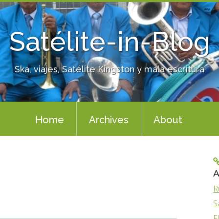
Satélite-in-Blog
Ska, viajes, Satélite Kingston y mala escritura
Home
Archives
About
A
R
S
F