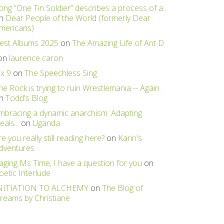
ong ”One Tin Soldier” describes a process of a...
n
Dear People of the World (formerly Dear
mericans)
est Albums 2025
on
The Amazing Life of Ant D
on
laurence caron
 x 9
on
The Speechless Sing
he Rock is trying to ruin Wrestlemania -- Again.
n
Todd's Blog
mbracing a dynamic anarchism: Adapting
eals...
on
Uganda
re you really still reading here?
on
Karin's
dventures
aging Ms Time, I have a question for you
on
oetic Interlude
NITIATION TO ALCHEMY
on
The Blog of
reams by Christiane