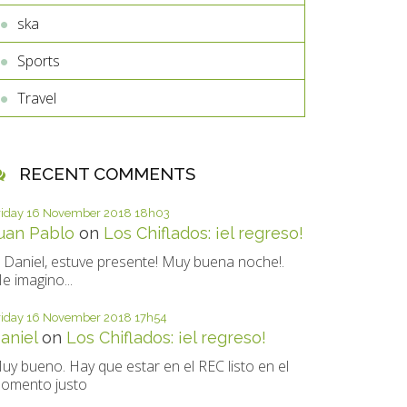
ska
Sports
Travel
RECENT COMMENTS
riday 16
November 2018
18h03
uan Pablo
on
Los Chiflados: ¡el regreso!
i Daniel, estuve presente! Muy buena noche!.
e imagino...
riday 16
November 2018
17h54
aniel
on
Los Chiflados: ¡el regreso!
uy bueno. Hay que estar en el REC listo en el
omento justo