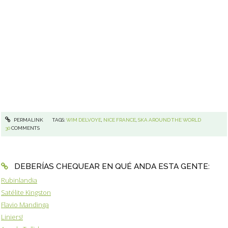
PERMALINK
TAGS:
WIM DELVOYE
,
NICE FRANCE
,
SKA AROUND THE WORLD
30
COMMENTS
DEBERÍAS CHEQUEAR EN QUÉ ANDA ESTA GENTE:
Rubinlandia
Satélite Kingston
Flavio Mandinga
Liniers!