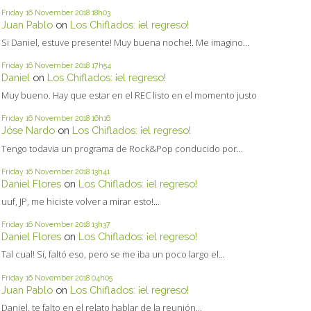
Friday 16
November 2018
18h03
Juan Pablo
on
Los Chiflados: ¡el regreso!
Si Daniel, estuve presente! Muy buena noche!. Me imagino...
Friday 16
November 2018
17h54
Daniel
on
Los Chiflados: ¡el regreso!
Muy bueno. Hay que estar en el REC listo en el momento justo
Friday 16
November 2018
16h16
Jóse Nardo
on
Los Chiflados: ¡el regreso!
Tengo todavia un programa de Rock&Pop conducido por...
Friday 16
November 2018
13h41
Daniel Flores
on
Los Chiflados: ¡el regreso!
uuf, JP, me hiciste volver a mirar esto!...
Friday 16
November 2018
13h37
Daniel Flores
on
Los Chiflados: ¡el regreso!
Tal cual! Sí, faltó eso, pero se me iba un poco largo el...
Friday 16
November 2018
04h05
Juan Pablo
on
Los Chiflados: ¡el regreso!
Daniel, te falto en el relato hablar de la reunión...