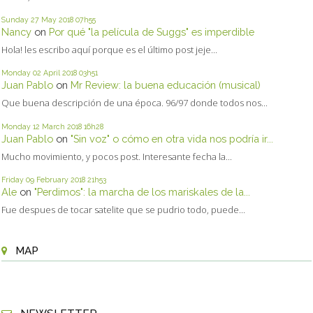
Sunday 27
May 2018
07h55
Nancy
on
Por qué "la película de Suggs" es imperdible
Hola! les escribo aquí porque es el último post jeje...
Monday 02
April 2018
03h51
Juan Pablo
on
Mr Review: la buena educación (musical)
Que buena descripción de una época. 96/97 donde todos nos...
Monday 12
March 2018
16h28
Juan Pablo
on
"Sin voz" o cómo en otra vida nos podría ir...
Mucho movimiento, y pocos post. Interesante fecha la...
Friday 09
February 2018
21h53
Ale
on
"Perdimos": la marcha de los mariskales de la...
Fue despues de tocar satelite que se pudrio todo, puede...
MAP