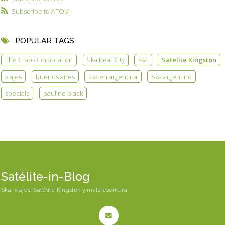
Subscribe to ATOM
POPULAR TAGS
The Crabs Corporation
Ska Beat City
ska
Satelite Kingston
viajes
buenos aires
ska en argentina
Ska argentino
specials
pauline black
Satélite-in-Blog
Ska, viajes, Satélite Kingston y mala escritura