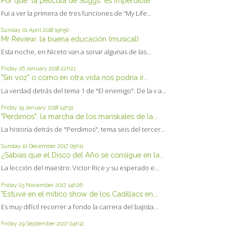
Por qué "la película de Suggs" es imperdible
Fui a ver la primera de tres funciones de “My Life...
Sunday 01
April 2018
19h50
Mr Review: la buena educación (musical)
Esta noche, en Niceto van a sonar algunas de las...
Friday 26
January 2018
22h21
"Sin voz" o cómo en otra vida nos podría ir...
La verdad detrás del tema 1 de "El enemigo". De la v a...
Friday 19
January 2018
14h31
"Perdimos": la marcha de los mariskales de la...
La historia detrás de "Perdimos", tema seis del tercer...
Sunday 10
December 2017
05h11
¿Sabías que el Disco del Año se consigue en la...
La lección del maestro: Victor Rice y su esperado e...
Friday 03
November 2017
14h26
"Estuve en el mítico show de los Cadillacs en...
Es muy difícil recorrer a fondo la carrera del bajista...
Friday 29
September 2017
04h12