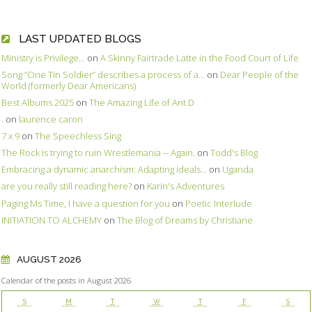
LAST UPDATED BLOGS
Ministry is Privilege...
on
A Skinny Fairtrade Latte in the Food Court of Life
Song ”One Tin Soldier” describes a process of a...
on
Dear People of the
World (formerly Dear Americans)
Best Albums 2025
on
The Amazing Life of Ant D
.
on
laurence caron
7 x 9
on
The Speechless Sing
The Rock is trying to ruin Wrestlemania -- Again.
on
Todd's Blog
Embracing a dynamic anarchism: Adapting ideals...
on
Uganda
are you really still reading here?
on
Karin's Adventures
Paging Ms Time, I have a question for you
on
Poetic Interlude
INITIATION TO ALCHEMY
on
The Blog of Dreams by Christiane
AUGUST 2026
Calendar of the posts in August 2026
S
M
T
W
T
F
S