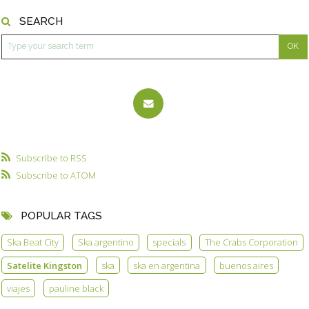
SEARCH
Subscribe to RSS
Subscribe to ATOM
POPULAR TAGS
Ska Beat City
Ska argentino
specials
The Crabs Corporation
Satelite Kingston
ska
ska en argentina
buenos aires
viajes
pauline black