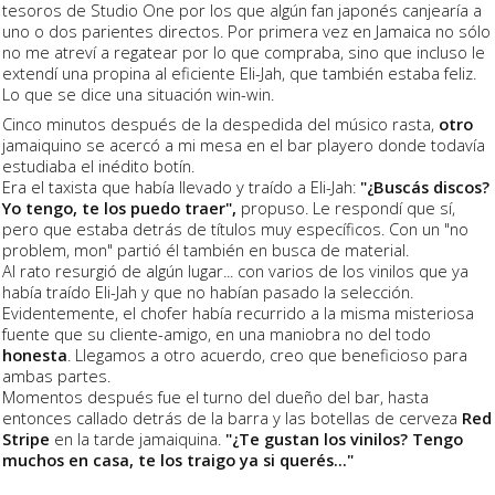
tesoros de Studio One por los que algún fan japonés canjearía a
uno o dos parientes directos. Por primera vez en Jamaica no sólo
no me atreví a regatear por lo que compraba, sino que incluso le
extendí una propina al eficiente Eli-Jah, que también estaba feliz.
Lo que se dice una situación win-win.
Cinco minutos después de la despedida del músico rasta,
otro
jamaiquino se acercó a mi mesa en el bar playero donde todavía
estudiaba el inédito botín.
Era el taxista que había llevado y traído a Eli-Jah:
"¿Buscás discos?
Yo tengo, te los puedo traer",
propuso. Le respondí que sí,
pero que estaba detrás de títulos muy específicos. Con un "no
problem, mon" partió él también en busca de material.
Al rato resurgió de algún lugar... con varios de los vinilos que ya
había traído Eli-Jah y que no habían pasado la selección.
Evidentemente, el chofer había recurrido a la misma misteriosa
fuente que su cliente-amigo, en una maniobra no del todo
honesta
. Llegamos a otro acuerdo, creo que beneficioso para
ambas partes.
Momentos después fue el turno del dueño del bar, hasta
entonces callado detrás de la barra y las botellas de cerveza
Red
Stripe
en la tarde jamaiquina.
"¿Te gustan los vinilos? Tengo
muchos en casa, te los traigo ya si querés..."