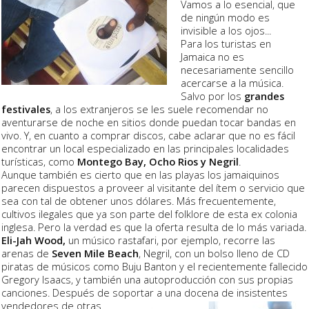
Vamos a lo esencial, que
de ningún modo es
invisible a los ojos...
Para los turistas en
Jamaica no es
necesariamente sencillo
acercarse a la música.
Salvo por los
grandes
festivales
, a los extranjeros se les suele recomendar no
aventurarse de noche en sitios donde puedan tocar bandas en
vivo. Y, en cuanto a comprar discos, cabe aclarar que no es fácil
encontrar un local especializado en las principales localidades
turísticas, como
Montego Bay, Ocho Rios y Negril
.
Aunque también es cierto que en las playas los jamaiquinos
parecen dispuestos a proveer al visitante del ítem o servicio que
sea con tal de obtener unos dólares. Más frecuentemente,
cultivos ilegales que ya son parte del folklore de esta ex colonia
inglesa. Pero la verdad es que la oferta resulta de lo más variada.
Eli-Jah Wood,
un músico rastafari, por ejemplo, recorre las
arenas de
Seven Mile Beach
, Negril, con un bolso lleno de CD
piratas de músicos como Buju Banton y el recientemente fallecido
Gregory Isaacs, y también una autoproducción con sus propias
canciones. Después de soportar a una docena de i
nsistentes
vendedores de otras