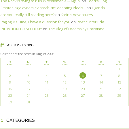
The Rock is trying to ruin Wrestlemania -- Again.
on
Todd's Blog
Embracing a dynamic anarchism: Adapting ideals...
on
Uganda
are you really still reading here?
on
Karin's Adventures
Paging Ms Time, I have a question for you
on
Poetic Interlude
INITIATION TO ALCHEMY
on
The Blog of Dreams by Christiane
AUGUST 2026
Calendar of the posts in August 2026
S
M
T
W
T
F
S
1
2
3
4
5
6
7
8
9
10
11
12
13
14
15
16
17
18
19
20
21
22
23
24
25
26
27
28
29
30
31
CATEGORIES