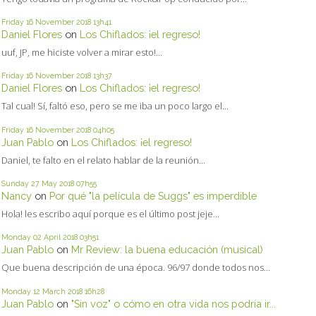
Friday 16
November 2018
13h41
Daniel Flores
on
Los Chiflados: ¡el regreso!
uuf, JP, me hiciste volver a mirar esto!...
Friday 16
November 2018
13h37
Daniel Flores
on
Los Chiflados: ¡el regreso!
Tal cual! Sí, faltó eso, pero se me iba un poco largo el...
Friday 16
November 2018
04h05
Juan Pablo
on
Los Chiflados: ¡el regreso!
Daniel, te falto en el relato hablar de la reunión...
Sunday 27
May 2018
07h55
Nancy
on
Por qué "la película de Suggs" es imperdible
Hola! les escribo aquí porque es el último post jeje...
Monday 02
April 2018
03h51
Juan Pablo
on
Mr Review: la buena educación (musical)
Que buena descripción de una época. 96/97 donde todos nos...
Monday 12
March 2018
16h28
Juan Pablo
on
"Sin voz" o cómo en otra vida nos podría ir...