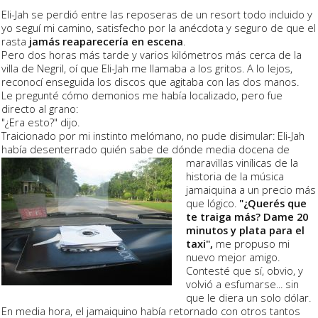
Eli-Jah se perdió entre las reposeras de un resort todo incluido y
yo seguí mi camino, satisfecho por la anécdota y seguro de que el
rasta
jamás reaparecería en escena
.
Pero dos horas más tarde y varios kilómetros más cerca de la
villa de Negril, oí que Eli-Jah me llamaba a los gritos. A lo lejos,
reconocí enseguida los discos que agitaba con las dos manos.
Le pregunté cómo demonios me había localizado, pero fue
directo al grano:
"¿Era esto?" ­dijo.
Traicionado por mi instinto melómano, no pude disimular: Eli-Jah
había desenterrado quién sabe de
dónde media docena de
maravillas vinílicas de la
historia de la música
jamaiquina a un precio más
que lógico.
"¿Querés que
te traiga más? Dame 20
minutos y plata para el
taxi",
me propuso mi
nuevo mejor amigo.
Contesté que sí, obvio, y
volvió a esfumarse... sin
que le diera un solo dólar.
En media hora, el jamaiquino había retornado con otros tantos