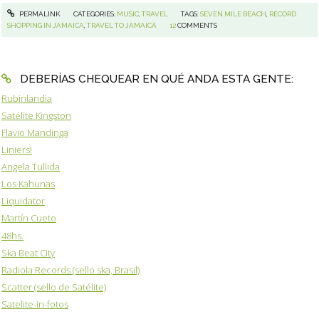
PERMALINK
CATEGORIES:
MUSIC
,
TRAVEL
TAGS:
SEVEN MILE BEACH
,
RECORD
SHOPPING IN JAMAICA
,
TRAVEL TO JAMAICA
12
COMMENTS
DEBERÍAS CHEQUEAR EN QUÉ ANDA ESTA GENTE:
Rubinlandia
Satélite Kingston
Flavio Mandinga
Liniers!
Angela Tullida
Los Kahunas
Liquidator
Martín Cueto
48hs.
Ska Beat City
Radiola Records (sello ska, Brasil)
Scatter (sello de Satélite)
Satelite-in-fotos