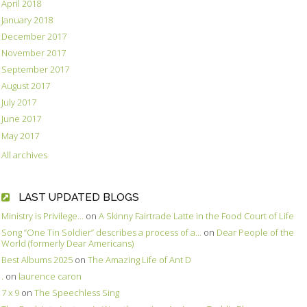
April 2018
January 2018
December 2017
November 2017
September 2017
August 2017
July 2017
June 2017
May 2017
All archives
LAST UPDATED BLOGS
Ministry is Privilege...
on
A Skinny Fairtrade Latte in the Food Court of Life
Song ”One Tin Soldier” describes a process of a...
on
Dear People of the
World (formerly Dear Americans)
Best Albums 2025
on
The Amazing Life of Ant D
.
on
laurence caron
7 x 9
on
The Speechless Sing