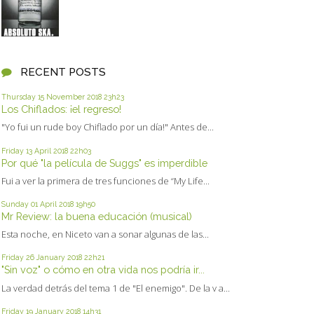
RECENT POSTS
Thursday 15
November 2018
23h23
Los Chiflados: ¡el regreso!
"Yo fui un rude boy Chiflado por un día!" Antes de...
Friday 13
April 2018
22h03
Por qué "la película de Suggs" es imperdible
Fui a ver la primera de tres funciones de “My Life...
Sunday 01
April 2018
19h50
Mr Review: la buena educación (musical)
Esta noche, en Niceto van a sonar algunas de las...
Friday 26
January 2018
22h21
"Sin voz" o cómo en otra vida nos podría ir...
La verdad detrás del tema 1 de "El enemigo". De la v a...
Friday 19
January 2018
14h31