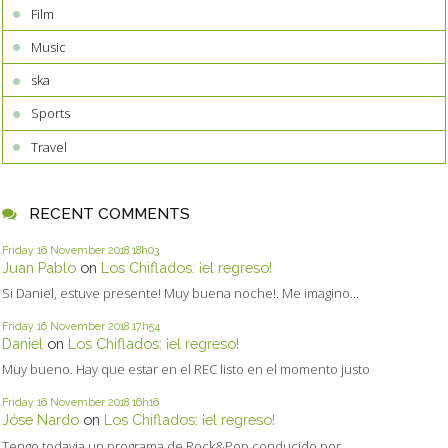
Film
Music
ska
Sports
Travel
RECENT COMMENTS
Friday 16
November 2018
18h03
Juan Pablo
on
Los Chiflados: ¡el regreso!
Si Daniel, estuve presente! Muy buena noche!. Me imagino...
Friday 16
November 2018
17h54
Daniel
on
Los Chiflados: ¡el regreso!
Muy bueno. Hay que estar en el REC listo en el momento justo
Friday 16
November 2018
16h16
Jóse Nardo
on
Los Chiflados: ¡el regreso!
Tengo todavia un programa de Rock&Pop conducido por...