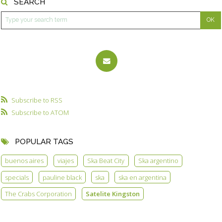
SEARCH
Subscribe to RSS
Subscribe to ATOM
POPULAR TAGS
buenos aires
viajes
Ska Beat City
Ska argentino
specials
pauline black
ska
ska en argentina
The Crabs Corporation
Satelite Kingston