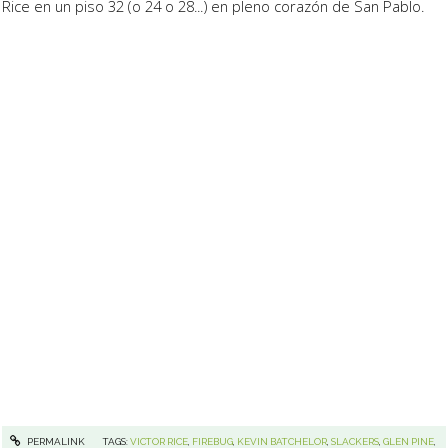
Rice
en un piso 32 (o 24 o 28...) en pleno corazón de San Pablo.
PERMALINK
TAGS:
VICTOR RICE
,
FIREBUG
,
KEVIN BATCHELOR
,
SLACKERS
,
GLEN PINE
,