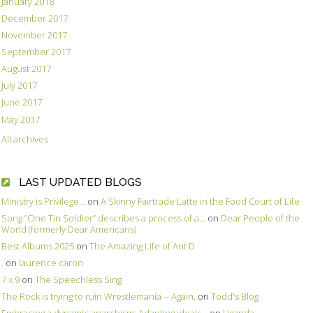
January 2018
December 2017
November 2017
September 2017
August 2017
July 2017
June 2017
May 2017
All archives
LAST UPDATED BLOGS
Ministry is Privilege...
on
A Skinny Fairtrade Latte in the Food Court of Life
Song ”One Tin Soldier” describes a process of a...
on
Dear People of the
World (formerly Dear Americans)
Best Albums 2025
on
The Amazing Life of Ant D
.
on
laurence caron
7 x 9
on
The Speechless Sing
The Rock is trying to ruin Wrestlemania -- Again.
on
Todd's Blog