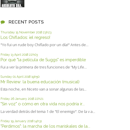
RECENT POSTS
Thursday 15
November 2018
23h23
Los Chiflados: ¡el regreso!
"Yo fui un rude boy Chiflado por un día!" Antes de...
Friday 13
April 2018
22h03
Por qué "la película de Suggs" es imperdible
Fui a ver la primera de tres funciones de “My Life...
Sunday 01
April 2018
19h50
Mr Review: la buena educación (musical)
Esta noche, en Niceto van a sonar algunas de las...
Friday 26
January 2018
22h21
"Sin voz" o cómo en otra vida nos podría ir...
La verdad detrás del tema 1 de "El enemigo". De la v a...
Friday 19
January 2018
14h31
"Perdimos": la marcha de los mariskales de la...