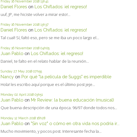
Friday 16
November 2018
13h41
Daniel Flores
on
Los Chiflados: ¡el regreso!
uuf, JP, me hiciste volver a mirar esto!...
Friday 16
November 2018
13h37
Daniel Flores
on
Los Chiflados: ¡el regreso!
Tal cual! Sí, faltó eso, pero se me iba un poco largo el...
Friday 16
November 2018
04h05
Juan Pablo
on
Los Chiflados: ¡el regreso!
Daniel, te falto en el relato hablar de la reunión...
Sunday 27
May 2018
07h55
Nancy
on
Por qué "la película de Suggs" es imperdible
Hola! les escribo aquí porque es el último post jeje...
Monday 02
April 2018
03h51
Juan Pablo
on
Mr Review: la buena educación (musical)
Que buena descripción de una época. 96/97 donde todos nos...
Monday 12
March 2018
16h28
Juan Pablo
on
"Sin voz" o cómo en otra vida nos podría ir...
Mucho movimiento, y pocos post. Interesante fecha la...