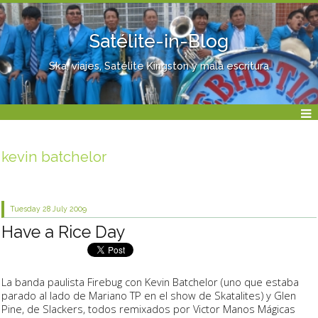
Satélite-in-Blog
Ska, viajes, Satélite Kingston y mala escritura
kevin batchelor
Tuesday 28
July 2009
Have a Rice Day
La banda paulista
Firebug
con
Kevin Batchelor
(uno que estaba
parado al lado de Mariano TP en el show de
Skatalites
) y
Glen
Pine
, de
Slackers
, todos remixados por
Victor Manos Mágicas