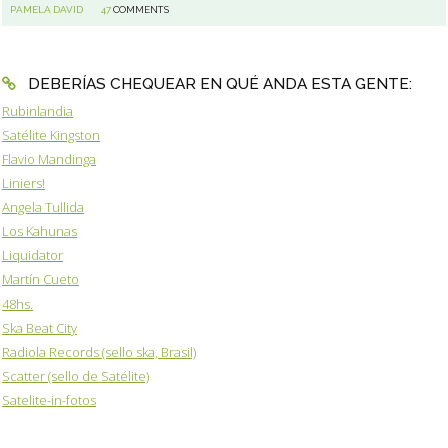
PAMELA DAVID
47
COMMENTS
DEBERÍAS CHEQUEAR EN QUÉ ANDA ESTA GENTE:
Rubinlandia
Satélite Kingston
Flavio Mandinga
Liniers!
Angela Tullida
Los Kahunas
Liquidator
Martín Cueto
48hs.
Ska Beat City
Radiola Records (sello ska, Brasil)
Scatter (sello de Satélite)
Satelite-in-fotos