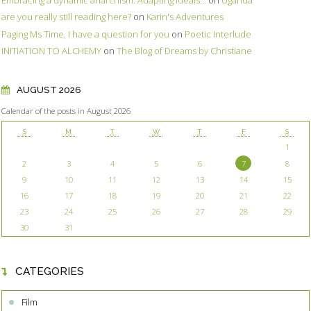
Embracing a dynamic anarchism: Adapting ideals...
on
Uganda
are you really still reading here?
on
Karin's Adventures
Paging Ms Time, I have a question for you
on
Poetic Interlude
INITIATION TO ALCHEMY
on
The Blog of Dreams by Christiane
AUGUST 2026
Calendar of the posts in August 2026
S
M
T
W
T
F
S
1
2
3
4
5
6
7
8
9
10
11
12
13
14
15
16
17
18
19
20
21
22
23
24
25
26
27
28
29
30
31
CATEGORIES
Film