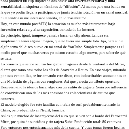
nada producir un clip implicaba dos cosas:
alta inversión relativa
y
nula
rentabilidad
, ni siquiera en términos de “difusión”. Al menos para una banda en
la que yo podía llegar a participar, que jamás tendría rotación en un canal musical;
ni la tendría ni me interesaba tenerla, en lo más mínimo.
Hoy, en este mundo postMTV, la ecuación es mucho más interesante:
baja
inversión relativa
y
alta exposición
, cortesía de La Internet.
En principio, igual,
tampoco
pensaba hacer un clip ahora. La idea era
simplemente tener alguna imagen, que no fuera una simple foto fija, para subir
algún tema del disco nuevo en mi canal de YouTube. Simplemente porque es el
medio por el que muchas veces yo mismo escucho algo nuevo, para saber de qué
se trata.
Lo primero que se me ocurrió fue grabar imágenes desde la ventanilla del
Mitre,
el tren que tomo casi todos los días de Saavedra a Retiro. En esos viajes, mirando
por esas ventanillas, se fue armando este disco, con indescifrables anotaciones en
una Moleskin de páginas con renglones. Así que parecía un tributo oportuno.
Después, vino la idea de hacer algo con un
autito
de juguete. Sería por influencia
de convivir con uno de los más apasionados coleccionistas de autitos que
conozco…
El modelo elegido fue este familiar con tabla de surf, probablemente made in
China, pero adquirido en Negril, Jamaica.
Así es que muchos de los trayectos del auto que se ven son a bordo del Ferrocarril
Mitre, pre quita de subsidios y sin tarjeta Sube. Producción total: 80 centavos.
Pero entonces nos entusiasmamos más de la cuenta. Y otras tomas fueron hechas