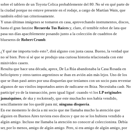
sobre el tablero de un Toyota Celica probablemente del 80. No sé en qué parte de
la ciudad porque no estuve presente en el rodaje, a cargo de Martían Wain, que
también editó tan criteriosamente.
Y unas últimas imágenes se tomaron en casa, aprovechando instrumentos, discos,
hasta el gran fanzine
Recuerda Tus Raíces
y, claro, el temible robot de lata que
pasa sus días apaciblemente posando junto a la colección de cuadritos de
blueseros de
Robert Crumb
.
¿Y qué me importa todo esto?, dirá alguno con justa causa. Bueno, la verdad que
no sé bien. Pero sí sé que se produjo una curiosa historia relacionada con este
minivideo casero.
Resulta que hace una década, aprox, De La Rúa abandonaba la Casa Rosada en
helicóptero y otros tantos argentinos se iban en avión aún más lejos. Uno de los
que se iban pasó antes por una disquerías que teníamos con un socio para reventar
algunos de sus vinilos importados antes de radicarse en Ibiza. Necesitaba cash. No
participé yo de la transacción, pero igual ligué: cuando vi los
LP originales
jamaiquinos
, de ska y rocksteady, que este muchacho nos había vendido,
sencillamente me los quedé para mi;
ninguna disquería
.
En ese momento le decía a mi socio que me llamaba mucho la atención que
alguien en Buenos Aires tuviera esos discos y que no se los hubiera vendido a
algún amigo. Incluso me llamaba la atención no conocer al coleccionista. Debía
ser, por lo menos, amigo de algún amigo. Pero, si era amigo de algún amigo, por