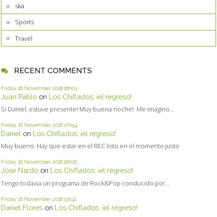
ska
Sports
Travel
RECENT COMMENTS
Friday 16
November 2018
18h03
Juan Pablo
on
Los Chiflados: ¡el regreso!
Si Daniel, estuve presente! Muy buena noche!. Me imagino...
Friday 16
November 2018
17h54
Daniel
on
Los Chiflados: ¡el regreso!
Muy bueno. Hay que estar en el REC listo en el momento justo
Friday 16
November 2018
16h16
Jóse Nardo
on
Los Chiflados: ¡el regreso!
Tengo todavia un programa de Rock&Pop conducido por...
Friday 16
November 2018
13h41
Daniel Flores
on
Los Chiflados: ¡el regreso!