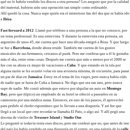
qué no le habría vendido los discos a otra persona? Les aseguro que por la calidad
del material, hubiera sido una operación tan simple como redituable.
Allí quedó la cosa. Nunca supe quién era el misterioso fan del ska que se había ido
a
Ibiza
.
Fast forward a 2012
. Llamó por teléfono a una persona a la que no conozco, por
un tema profesional. Es una entrevista. Y durante la entrevista esta persona, un
argentino de unos 45, me cuenta que hace una década emigró a Ibiza. Y que luego
se fue a
Barcelona,
donde ahora reside. También me cuenta de los gustos
musicales de sus hermanos, cercanos al punk. Pero me confiesa que a él le gustaba
más el ska, entre otras cosas. Después me cuenta que más o menos por el 2000 se
fue con su ahora ex mujer de vacaciones a
Cuba
. Y que estando en la isla por
alguna razón se les ocurrió volar en una avioneta mínima, de excursión, para pasar
un par de días en
Jamaica
. Estoy en el tema de los viajes, pero nunca había oído
de nadie que se fuera de Cuba a Jamaica. No digo que sea tan raro, pero nunca
supe de nadie. Me contó además que estuvo por alquilar un auto en
Montego
Bay
, pero que (típico) un empleado de su hotel se ofreció a pasearlos en su
camioneta por una módica suma. Entonces, en uno de los paseos, él aprovechó
para pedirle al chofer espontáneo que lo llevara a una disquería. Y así fue que
llegó a un local que cree recordar se llamaba El Pato, o algo así. Y allí pegó una
docena de vinilos de
Treasure Island
y
Studio One
.
Le pregunté si todavía tenía esos discos, pero me confesó que no, que antes de irse
del país los había vendido en una disquería en el centro, en una galería de la
calle