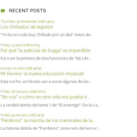
RECENT POSTS
Thursday 15
November 2018
23h23
Los Chiflados: ¡el regreso!
"Yo fui un rude boy Chiflado por un día!" Antes de...
Friday 13
April 2018
22h03
Por qué "la película de Suggs" es imperdible
Fui a ver la primera de tres funciones de “My Life...
Sunday 01
April 2018
19h50
Mr Review: la buena educación (musical)
Esta noche, en Niceto van a sonar algunas de las...
Friday 26
January 2018
22h21
"Sin voz" o cómo en otra vida nos podría ir...
La verdad detrás del tema 1 de "El enemigo". De la v a...
Friday 19
January 2018
14h31
"Perdimos": la marcha de los mariskales de la...
La historia detrás de "Perdimos", tema seis del tercer...