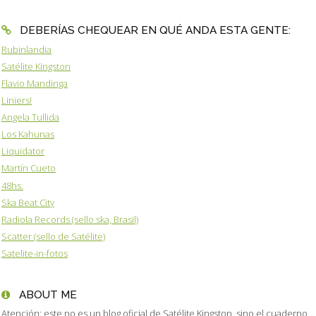
DEBERÍAS CHEQUEAR EN QUÉ ANDA ESTA GENTE:
Rubinlandia
Satélite Kingston
Flavio Mandinga
Liniers!
Angela Tullida
Los Kahunas
Liquidator
Martín Cueto
48hs.
Ska Beat City
Radiola Records (sello ska, Brasil)
Scatter (sello de Satélite)
Satelite-in-fotos
ABOUT ME
Atención: este no es un blog oficial de Satélite Kingston, sino el cuaderno...