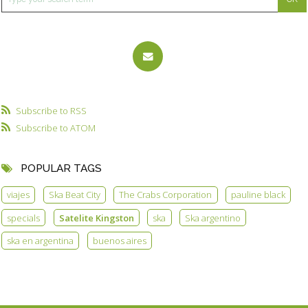
Subscribe to RSS
Subscribe to ATOM
POPULAR TAGS
viajes
Ska Beat City
The Crabs Corporation
pauline black
specials
Satelite Kingston
ska
Ska argentino
ska en argentina
buenos aires