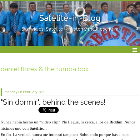
Satélite-in-Blog
Ska, viajes, Satélite Kingston y mala escritura
daniel flores & the rumba box
Monday 06
February 2012
"Sin dormir", behind the scenes!
Nunca había hecho un “video clip”. No llegué, ni cerca, a los de
Riddim
. Nunca
hicimos uno con
Satélite
…
En fin. La verdad, nunca me interesó tampoco. Sobre todo porque hasta hace