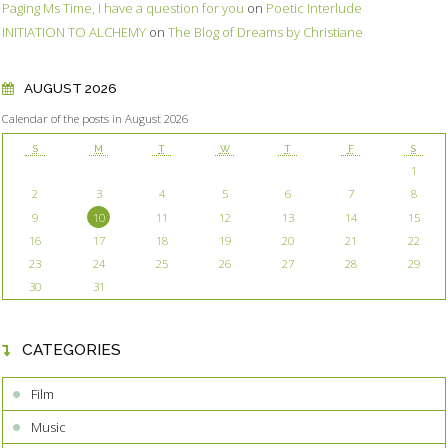
Paging Ms Time, I have a question for you
on
Poetic Interlude
INITIATION TO ALCHEMY
on
The Blog of Dreams by Christiane
AUGUST 2026
Calendar of the posts in August 2026
S
M
T
W
T
F
S
1
2
3
4
5
6
7
8
9
10
11
12
13
14
15
16
17
18
19
20
21
22
23
24
25
26
27
28
29
30
31
CATEGORIES
Film
Music