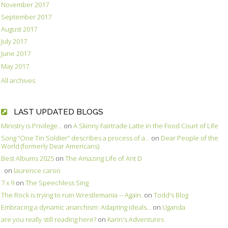
November 2017
September 2017
August 2017
July 2017
June 2017
May 2017
All archives
LAST UPDATED BLOGS
Ministry is Privilege...
on
A Skinny Fairtrade Latte in the Food Court of Life
Song ”One Tin Soldier” describes a process of a...
on
Dear People of the
World (formerly Dear Americans)
Best Albums 2025
on
The Amazing Life of Ant D
.
on
laurence caron
7 x 9
on
The Speechless Sing
The Rock is trying to ruin Wrestlemania -- Again.
on
Todd's Blog
Embracing a dynamic anarchism: Adapting ideals...
on
Uganda
are you really still reading here?
on
Karin's Adventures