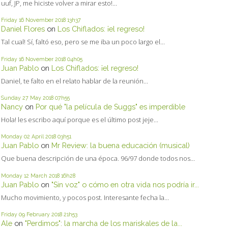
uuf, JP, me hiciste volver a mirar esto!...
Friday 16
November 2018
13h37
Daniel Flores
on
Los Chiflados: ¡el regreso!
Tal cual! Sí, faltó eso, pero se me iba un poco largo el...
Friday 16
November 2018
04h05
Juan Pablo
on
Los Chiflados: ¡el regreso!
Daniel, te falto en el relato hablar de la reunión...
Sunday 27
May 2018
07h55
Nancy
on
Por qué "la película de Suggs" es imperdible
Hola! les escribo aquí porque es el último post jeje...
Monday 02
April 2018
03h51
Juan Pablo
on
Mr Review: la buena educación (musical)
Que buena descripción de una época. 96/97 donde todos nos...
Monday 12
March 2018
16h28
Juan Pablo
on
"Sin voz" o cómo en otra vida nos podría ir...
Mucho movimiento, y pocos post. Interesante fecha la...
Friday 09
February 2018
21h53
Ale
on
"Perdimos": la marcha de los mariskales de la...