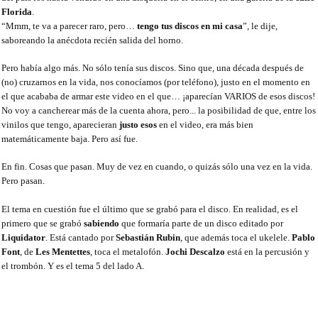
Florida
.
“Mmm, te va a parecer raro, pero…
tengo tus discos en mi casa
”, le dije,
saboreando la anécdota recién salida del horno.
Pero había algo más. No sólo tenía sus discos. Sino que, una década después de
(no) cruzarnos en la vida, nos conocíamos (por teléfono), justo en el momento en
el que acababa de armar este video en el que… ¡aparecían VARIOS de esos discos!
No voy a cancherear más de la cuenta ahora, pero... la posibilidad de que, entre los
vinilos que tengo, aparecieran
justo esos
en el video, era más bien
matemáticamente baja. Pero así fue.
En fin. Cosas que pasan. Muy de vez en cuando, o quizás sólo una vez en la vida.
Pero pasan.
El tema en cuestión fue el último que se grabó para el disco. En realidad, es el
primero que se grabó
sabiendo
que formaría parte de un disco editado por
Liquidator
. Está cantado por
Sebastián Rubin
, que además toca el ukelele.
Pablo
Font
, de
Les Mentettes
, toca el metalofón.
Jochi Descalzo
está en la percusión y
el trombón. Y es el tema 5 del lado A.