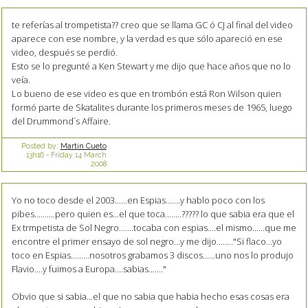
te referías al trompetista?? creo que se llama GC ó CJ al final del video
aparece con ese nombre, y la verdad es que sólo apareció en ese
video, después se perdió.
Esto se lo pregunté a Ken Stewart y me dijo que hace años que no lo
veía.
Lo bueno de ese video es que en trombón está Ron Wilson quien
formó parte de Skatalites durante los primeros meses de 1965, luego
del Drummond´s Affaire.
Posted by:
Martín Cueto
13h16
-
Friday 14
March
2008
Yo no toco desde el 2003......en Espias.......y hablo poco con los
pibes..........pero quien es...el que toca........????? lo que sabia era que el
Ex trmpetista de Sol Negro.......tocaba con espias....el mismo......que me
encontre el primer ensayo de sol negro...y me dijo........"Si flaco...yo
toco en Espias.........nosotros grabamos 3 discos......uno nos lo produjo
Flavio....y fuimos a Europa....sabias......."
Obvio que si sabia...el que no sabia que habia hecho esas cosas era