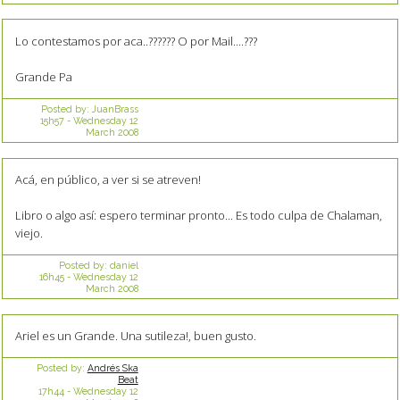
Lo contestamos por aca..?????? O por Mail....???
Grande Pa
Posted by:
JuanBrass
15h57
-
Wednesday 12
March 2008
Acá, en público, a ver si se atreven!
Libro o algo así: espero terminar pronto... Es todo culpa de Chalaman,
viejo.
Posted by:
daniel
16h45
-
Wednesday 12
March 2008
Ariel es un Grande. Una sutileza!, buen gusto.
Posted by:
Andrés Ska
Beat
17h44
-
Wednesday 12