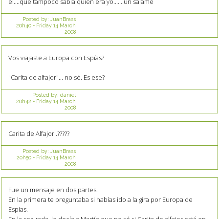
el....que tampoco sabia quien era yo.......un salame
Posted by:
JuanBrass
20h40
-
Friday 14
March
2008
Vos viajaste a Europa con Espías?
"Carita de alfajor"... no sé. Es ese?
Posted by:
daniel
20h42
-
Friday 14
March
2008
Carita de Alfajor..?????
Posted by:
JuanBrass
20h50
-
Friday 14
March
2008
Fue un mensaje en dos partes.
En la primera te preguntaba si habías ido a la gira por Europa de
Espías.
En la segunda, le decía a Martín que no sé si Carita de alfajor está en