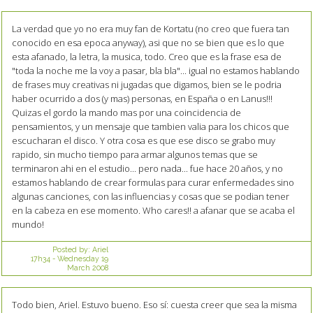
La verdad que yo no era muy fan de Kortatu (no creo que fuera tan
conocido en esa epoca anyway), asi que no se bien que es lo que
esta afanado, la letra, la musica, todo. Creo que es la frase esa de
"toda la noche me la voy a pasar, bla bla"... igual no estamos hablando
de frases muy creativas ni jugadas que digamos, bien se le podria
haber ocurrido a dos (y mas) personas, en España o en Lanus!!!
Quizas el gordo la mando mas por una coincidencia de
pensamientos, y un mensaje que tambien valia para los chicos que
escucharan el disco. Y otra cosa es que ese disco se grabo muy
rapido, sin mucho tiempo para armar algunos temas que se
terminaron ahi en el estudio... pero nada... fue hace 20 años, y no
estamos hablando de crear formulas para curar enfermedades sino
algunas canciones, con las influencias y cosas que se podian tener
en la cabeza en ese momento. Who cares!! a afanar que se acaba el
mundo!
Posted by:
Ariel
17h34
-
Wednesday 19
March 2008
Todo bien, Ariel. Estuvo bueno. Eso sí: cuesta creer que sea la misma