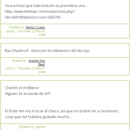
Ya era hora que este boludo se prendiera uno...
http://www.infobae.com/notas/nota.php?
Idx=369185&IdxSeccion=600795
Posted by:
Martín Cueto
19h50
-
Thursday 13
March
2008
Ras Charles I!! . Atención los Marteens del de rojo.
Posted by:
Andrés Ska
Beat
20h27
-
Thursday 13
March
2008
Charles el Antillano!
Alguien se acuerda de él??
El finde me voy a tocar al chaco, así que no podré ver a Sessiones,
cosa que me hubiera gustado mucho...
Posted by:
daniel