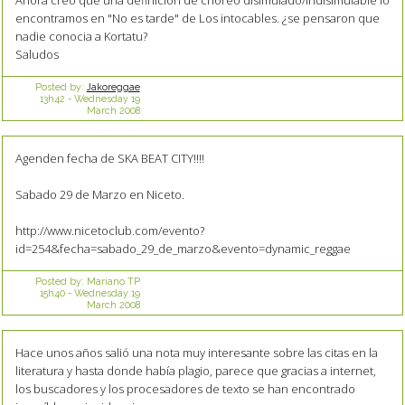
encontramos en "No es tarde" de Los intocables. ¿se pensaron que
nadie conocia a Kortatu?
Saludos
Posted by:
Jakoreggae
13h42
-
Wednesday 19
March 2008
Agenden fecha de SKA BEAT CITY!!!!
Sabado 29 de Marzo en Niceto.
http://www.nicetoclub.com/evento?
id=254&fecha=sabado_29_de_marzo&evento=dynamic_reggae
Posted by:
Mariano TP
15h40
-
Wednesday 19
March 2008
Hace unos años salió una nota muy interesante sobre las citas en la
literatura y hasta donde había plagio, parece que gracias a internet,
los buscadores y los procesadores de texto se han encontrado