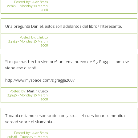
Posted by:
JuanBrass
22h22
-
Monday 10
March
2008
Una pregunta Daniel, estos son adelantos del libro? Interesante.
Posted by:
chikito
23h13
-
Monday 10
March
2008
"Lo que has hecho siempre" un tema nuevo de Sig Ragga... como se
viene ese disco!!!
http://www.myspace.com/sigragga2007
Posted by:
Martín Cueto
23h40
-
Monday 10
March
2008
Todabia estamos esperando con Jako.......el cuestionario...mentira-
verdad sobre el skamania...
Posted by:
JuanBrass
20h46
-
Tuesday 11
March