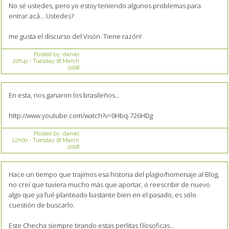
No sé ustedes, pero yo estoy teniendo algunos problemas para
entrar acá... Ustedes?
me gusta el discurso del Visón. Tiene razón!
Posted by:
daniel
20h41
-
Tuesday 18
March
2008
En esta, nos ganaron los brasileños...
http://www.youtube.com/watch?v=0Hbq-726HDg
Posted by:
daniel
22h00
-
Tuesday 18
March
2008
Hace un tiempo que trajimos esa historia del plagio/homenaje al Blog,
no creí que tuviera mucho más que aportar, ó reescribir de nuevo
algo que ya fué planteado bastante bien en el pasado, es sólo
cuestión de buscarlo.
Este Checha siempre tirando estas perlitas filosoficas...