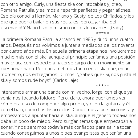
con otro amigo, Curly, una fiesta ska con Intocables y, creo,
Romana Patrulla, y salimos a repartir panfletos y pegar afiches.
Ese día conocí a Hernán, Mariano y Gusty, de Los Chiflados, y les
dije que quería bailar en sus recitales, pero… ¡arriba del
escenario! Y Napo hizo lo mismo con Los Intocables. (Gaby)
*****
La primera Romana Patrulla arrancó en 1985 y duró unos cuatro
años. Después nos volvimos a juntar a mediados de los noventa
por cuatro años más. En aquella primera etapa nos involucramos
mucho más con el ska, aunque al principio teníamos una posición
muy crítica con respecto a hacerse cargo de un movimiento sin
cuestionar nada. Pero nos metimos tanto en el ska que, en un
momento, nos entregamos. Dijimos: “¿Sabés qué? Sí, nos gusta el
ska y somos rude boys”. (Carlos Laje)
*****
Intentamos armar una banda con mi vecino, Jorge, con el que ya
veníamos tocando folclore. Pero, claro, ahora queríamos ver
cómo era eso de componer algo propio, yo con la guitarra y él
con el bajo, como Los Insurrectos. Conocimos a un saxofonista y
empezamos a apuntar hacia el ska, aunque el género todavía nos
daba un poco de miedo. Pero surgían temas que empezaban a
sonar. Y nos sentimos todavía más confiados para salir a tocar
cuando conseguimos a unos pibes evangelistas que tenían una