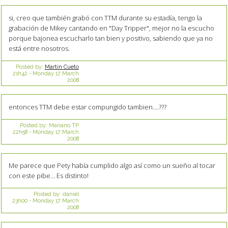
si, creo que también grabó con TTM durante su estadía, tengo la
grabación de Mikey cantando en "Day Tripper", mejor no la escucho
porque bajonea escucharlo tan bien y positivo, sabiendo que ya no
está entre nosotros.
Posted by:
Martín Cueto
21h42
-
Monday 17
March
2008
entonces TTM debe estar compungido tambien....???
Posted by:
Mariano TP
22h58
-
Monday 17
March
2008
Me parece que Pety había cumplido algo así como un sueño al tocar
con este pibe... Es distinto!
Posted by:
daniel
23h00
-
Monday 17
March
2008