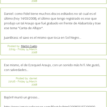
2008
Daniel: como Fidel tiene muchos discos editados no sé cual es el
último (hoy 14/03/2008), el último que tengo registrado es ese que
produjo un tal Araujo que fué grabado en frente de Alabartola y trae
ese tema "Carita de Alfajor".
JuanBrass: el saxo es el mismo que toca en Sol Negro...
Posted by:
Martín Cueto
21h19
-
Friday 14
March
2008
Ese mismo, el de Ezequiel Araujo, con un sonido más hi fi. Me gustó,
con salvedades...
Posted by:
daniel
21h26
-
Friday 14
March
2008
Bajón!! murió un grosso...
http://www.jamaicaobserver.com/lifestyle/html/20080315T200000-