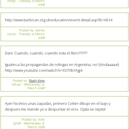
20h52
-
Tuesday 11
March
2008
http://www.barbican.org.uk/education/event-detail.asp?ID=6614
Posted by:
daniel
23h20
-
Tuesday 11
March
2008
Dani: Cuando, cuando, cuando esta el libro??????
Iguales a las propagandas de rolingas en Argentina, no? (Andaaaaa!)
http://www.youtube.com/watch?v=tSiTXbYAgj4
Posted by:
Rudy King
00h40
-
Wednesday 12
March 2008
Ayer hicimos unas zapadas, primero Cotter dibujo en el bajo y
despues me mande yo a despuntar el vicio. Ojala se repita!
Posted by:
Ariel
15h28
-
Wednesday 12
March 2008