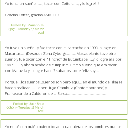
Yo tenia un sueño........, tocar con Cotter......., y lo logre!!!!!
Gracias Cotter, gracias AMIGO!!!!
Posted by:
Mariano TP
23h51
-
Monday 17
March
2008
Yo tuve un sueño...y fue tocar con el carcacho en 1993 lo logre en
Macartur.......(Despues Zona Cyborg).............Mas adelante tuve otro
sueño y fue tocar Con el "Tincho" de Butumbaba......y lo logre alla por
1997..........y ahora acabo de cumplir mi ultimo sueño que era tocar
con Maravilla y lo logre hace 3 sabados....que feliz soy....
Porque....los sueños...sueños son pero aqui...(en el mundo del ska) se
hacen realidad..... Heber Hugo Crambula (Contemporaneo) y
Prafraseando a Calderon de la Barca................................................
Posted by:
JuanBrass
00h09
-
Tuesday 18
March
2008
Yo no sé con quién quiero tocar... cualquiera de los nombres que se