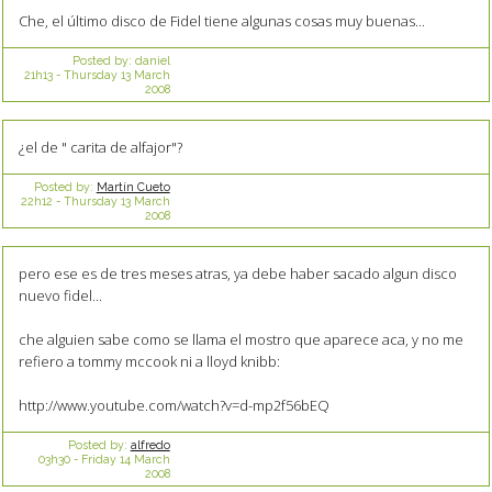
Che, el último disco de Fidel tiene algunas cosas muy buenas...
Posted by:
daniel
21h13
-
Thursday 13
March
2008
¿el de " carita de alfajor"?
Posted by:
Martín Cueto
22h12
-
Thursday 13
March
2008
pero ese es de tres meses atras, ya debe haber sacado algun disco
nuevo fidel...
che alguien sabe como se llama el mostro que aparece aca, y no me
refiero a tommy mccook ni a lloyd knibb:
http://www.youtube.com/watch?v=d-mp2f56bEQ
Posted by:
alfredo
03h30
-
Friday 14
March
2008