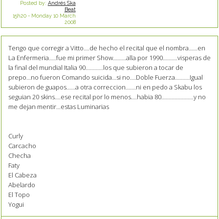
Posted by:
Andrés Ska
Beat
15h20
-
Monday 10
March
2008
Tengo que corregir a Vitto....de hecho el recital que el nombra......en
La Enfermeria.....fue mi primer Show.........alla por 1990..........visperas de
la final del mundial Italia 90............los que subieron a tocar de
prepo...no fueron Comando suicida...si no....Doble Fuerza..........Igual
subieron de guapos......a otra correccion.......ni en pedo a Skabu los
seguian 20 skins....ese recital por lo menos....habia 80......................y no
me dejan mentir...estas Luminarias
Curly
Carcacho
Checha
Faty
El Cabeza
Abelardo
El Topo
Yogui