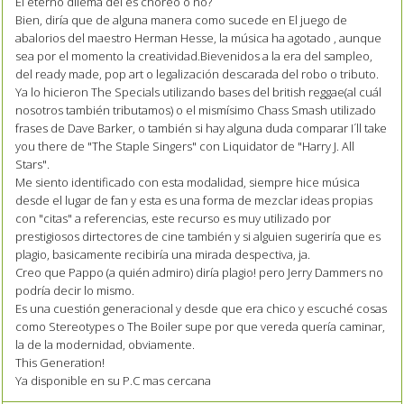
El eterno dilema del es choreo o no?
Bien, diría que de alguna manera como sucede en El juego de
abalorios del maestro Herman Hesse, la música ha agotado , aunque
sea por el momento la creatividad.Bievenidos a la era del sampleo,
del ready made, pop art o legalización descarada del robo o tributo.
Ya lo hicieron The Specials utilizando bases del british reggae(al cuál
nosotros también tributamos) o el mismísimo Chass Smash utilizado
frases de Dave Barker, o también si hay alguna duda comparar I´ll take
you there de "The Staple Singers" con Liquidator de "Harry J. All
Stars".
Me siento identificado con esta modalidad, siempre hice música
desde el lugar de fan y esta es una forma de mezclar ideas propias
con "citas" a referencias, este recurso es muy utilizado por
prestigiosos dirtectores de cine también y si alguien sugeriría que es
plagio, basicamente recibiría una mirada despectiva, ja.
Creo que Pappo (a quién admiro) diría plagio! pero Jerry Dammers no
podría decir lo mismo.
Es una cuestión generacional y desde que era chico y escuché cosas
como Stereotypes o The Boiler supe por que vereda quería caminar,
la de la modernidad, obviamente.
This Generation!
Ya disponible en su P.C mas cercana