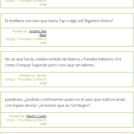
20h30
-
Thursday 13
March
2008
El Antillano era uno que hacía Tap o algo así? Bigotitos finitos?
Posted by:
Andrés Ska
Beat
20h35
-
Thursday 13
March
2008
No sé qué hacía, estaba vestido de blanco y fumaba habanos. Era
como Compay Segundo pero creo que sin talento...
Posted by:
daniel
20h40
-
Thursday 13
March
2008
JuanBrass: ¿podrías confirmarme quien es el saxo que está tocando
con Espías ahora?, ¿el mismo que en Sol Negro?
Posted by:
Martín Cueto
21h12
-
Thursday 13
March
2008