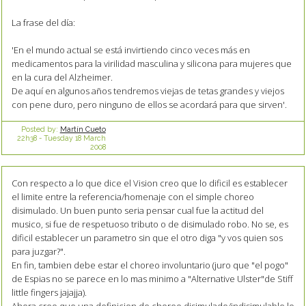
La frase del día:
'En el mundo actual se está invirtiendo cinco veces más en
medicamentos para la virilidad masculina y silicona para mujeres que
en la cura del Alzheimer.
De aquí en algunos años tendremos viejas de tetas grandes y viejos
con pene duro, pero ninguno de ellos se acordará para que sirven'.
Posted by:
Martín Cueto
22h38
-
Tuesday 18
March
2008
Con respecto a lo que dice el Vision creo que lo dificil es establecer
el limite entre la referencia/homenaje con el simple choreo
disimulado. Un buen punto seria pensar cual fue la actitud del
musico, si fue de respetuoso tributo o de disimulado robo. No se, es
dificil establecer un parametro sin que el otro diga "y vos quien sos
para juzgar?".
En fin, tambien debe estar el choreo involuntario (juro que "el pogo"
de Espias no se parece en lo mas minimo a "Alternative Ulster"de Stiff
little fingers jajajja).
Ahora creo que una definicion de choreo disimulado/indisimulable lo