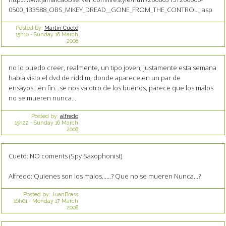
0500_133588_OBS_MIKEY_DREAD__GONE_FROM_THE_CONTROL_.asp
Posted by:
Martín Cueto
15h10
-
Sunday 16
March
2008
no lo puedo creer, realmente, un tipo joven, justamente esta semana
habia visto el dvd de riddim, donde aparece en un par de
ensayos...en fin...se nos va otro de los buenos, parece que los malos
no se mueren nunca...
Posted by:
alfredo
15h22
-
Sunday 16
March
2008
Cueto: NO coments (Spy Saxophonist)
Alfredo: Quienes son los malos......? Que no se mueren Nunca...?
Posted by:
JuanBrass
16h01
-
Monday 17
March
2008