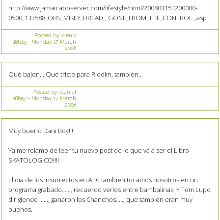
http://www.jamaicaobserver.com/lifestyle/html/20080315T200000-
0500_133588_OBS_MIKEY_DREAD__GONE_FROM_THE_CONTROL_.asp
Posted by:
denis
18h25
-
Monday 17
March
2008
Qué bajón... Qué triste para Riddim, también...
Posted by:
daniel
18h57
-
Monday 17
March
2008
Muy bueno Dani Boy!!!
Ya me relamo de leer tu nuevo post de lo que va a ser el Libro
SKATOLOGICO!!!!
El dia de los Insurrectos en ATC tambien tocamos nosotros en un
programa grabado......, recuerdo verlos entre bambalinas. Y Tom Lupo
dirigiendo ......, ganaron los Chanchos....., que tambien eran muy
buenos.