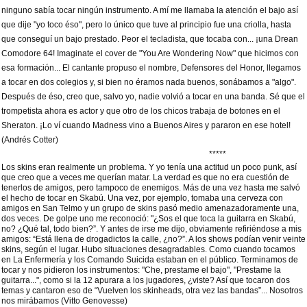
ninguno sabía tocar ningún instrumento. A mí me llamaba la atención el bajo así
que dije "yo toco éso", pero lo único que tuve al principio fue una criolla, hasta
que conseguí un bajo prestado. Peor el tecladista, que tocaba con... ¡una Drean
Comodore 64! Imaginate el cover de "You Are Wondering Now" que hicimos con
esa formación... El cantante propuso el nombre, Defensores del Honor, llegamos
a tocar en dos colegios y, si bien no éramos nada buenos, sonábamos a "algo".
Después de éso, creo que, salvo yo, nadie volvió a tocar en una banda. Sé que el
trompetista ahora es actor y que otro de los chicos trabaja de botones en el
Sheraton. ¡Lo ví cuando Madness vino a Buenos Aires y pararon en ese hotel!
(Andrés Cotter)
*****
Los skins eran realmente un problema. Y yo tenía una actitud un poco punk, así
que creo que a veces me querían matar. La verdad es que no era cuestión de
tenerlos de amigos, pero tampoco de enemigos. Más de una vez hasta me salvó
el hecho de tocar en Skabú. Una vez, por ejemplo, tomaba una cerveza con
amigos en San Telmo y un grupo de skins pasó medio amenazadoramente una,
dos veces. De golpe uno me reconoció: "¿Sos el que toca la guitarra en Skabú,
no? ¿Qué tal, todo bien?”. Y antes de irse me dijo, obviamente refiriéndose a mis
amigos: “Está llena de drogadictos la calle, ¿no?”. A los shows podían venir veinte
skins, según el lugar. Hubo situaciones desagradables. Como cuando tocamos
en La Enfermería y los Comando Suicida estaban en el público. Terminamos de
tocar y nos pidieron los instrumentos: "Che, prestame el bajo", "Prestame la
guitarra...", como si la 12 apurara a los jugadores, ¿viste? Así que tocaron dos
temas y cantaron eso de “Vuelven los skinheads, otra vez las bandas”... Nosotros
nos mirábamos (Vitto Genovesse)