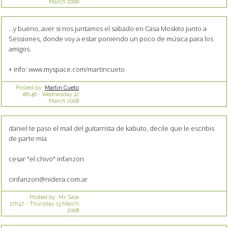
March 2008
...y bueno, aver si nos juntamos el sabado en Casa Moskito junto a
Sessiones, donde voy a estar poniendo un poco de música para los
amigos.
+ info: www.myspace.com/martincueto
Posted by:
Martín Cueto
18h46
-
Wednesday 12
March 2008
daniel te paso el mail del guitarrista de kabuto, decile que le escribis
de parte mia
cesar "el chivo" infanzon
cinfanzon@nidera.com.ar
Posted by:
Mr. Sala
17h47
-
Thursday 13
March
2008