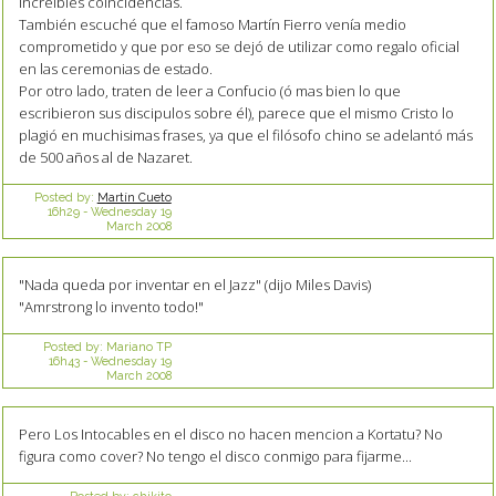
increíbles coincidencias.
También escuché que el famoso Martín Fierro venía medio
comprometido y que por eso se dejó de utilizar como regalo oficial
en las ceremonias de estado.
Por otro lado, traten de leer a Confucio (ó mas bien lo que
escribieron sus discipulos sobre él), parece que el mismo Cristo lo
plagió en muchisimas frases, ya que el filósofo chino se adelantó más
de 500 años al de Nazaret.
Posted by:
Martín Cueto
16h29
-
Wednesday 19
March 2008
"Nada queda por inventar en el Jazz" (dijo Miles Davis)
"Amrstrong lo invento todo!"
Posted by:
Mariano TP
16h43
-
Wednesday 19
March 2008
Pero Los Intocables en el disco no hacen mencion a Kortatu? No
figura como cover? No tengo el disco conmigo para fijarme...
Posted by:
chikito