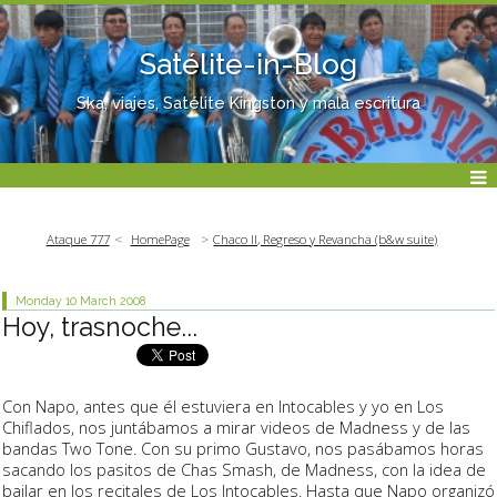
Satélite-in-Blog
Ska, viajes, Satélite Kingston y mala escritura
Ataque 777
HomePage
Chaco II, Regreso y Revancha (b&w suite)
Monday 10
March 2008
Hoy, trasnoche...
Con Napo, antes que él estuviera en Intocables y yo en Los
Chiflados, nos juntábamos a mirar videos de Madness y de las
bandas Two Tone. Con su primo Gustavo, nos pasábamos horas
sacando los pasitos de Chas Smash, de Madness, con la idea de
bailar en los recitales de Los Intocables. Hasta que Napo organizó