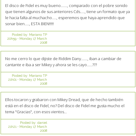
El disco de Fidel es muy bueno......., comparado con el pobre sonido
que tienen algunos de sus anteriores Cds....., tiene un formato que ya
le hacia falta al muchacho....., esperemos que haya aprendido que
sonar bien....., ESTA BIEN!!!!!
Posted by:
Mariano TP
20h59
-
Monday 17
March
2008
No me cerro lo que dijiste de Riddim Dany......., iban a cambiar de
cantante e iba a ser Mikey y ahora se les cayo......???
Posted by:
Mariano TP
21h01
-
Monday 17
March
2008
Ellos tocaron y grabaron con Mikey Dread, que de hecho también
está en el disco de Fidel, no? Del disco de Fidel me gusta mucho el
tema "Gracias", con esos vientos...
Posted by:
daniel
21h21
-
Monday 17
March
2008