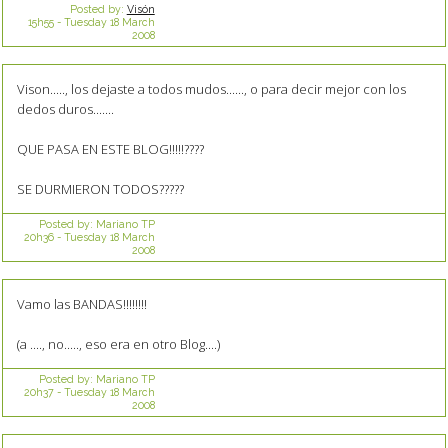
Posted by:
Visón
15h55
-
Tuesday 18
March
2008
Vison....., los dejaste a todos mudos......, o para decir mejor con los
dedos duros.......
QUE PASA EN ESTE BLOG!!!!!????
SE DURMIERON TODOS?????
Posted by:
Mariano TP
20h36
-
Tuesday 18
March
2008
Vamo las BANDAS!!!!!!!!
(a ...., no....., eso era en otro Blog....)
Posted by:
Mariano TP
20h37
-
Tuesday 18
March
2008