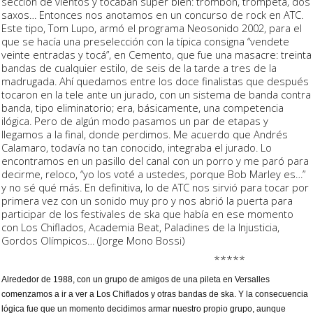
sección de vientos y tocaban súper bien: trombón, trompeta, dos
saxos… Entonces nos anotamos en un concurso de rock en ATC.
Este tipo, Tom Lupo, armó el programa Neosonido 2002, para el
que se hacía una preselección con la típica consigna “vendete
veinte entradas y tocá”, en Cemento, que fue una masacre: treinta
bandas de cualquier estilo, de seis de la tarde a tres de la
madrugada. Ahí quedamos entre los doce finalistas que después
tocaron en la tele ante un jurado, con un sistema de banda contra
banda, tipo eliminatorio; era, básicamente, una competencia
ilógica. Pero de algún modo pasamos un par de etapas y
llegamos a la final, donde perdimos. Me acuerdo que Andrés
Calamaro, todavía no tan conocido, integraba el jurado. Lo
encontramos en un pasillo del canal con un porro y me paró para
decirme, reloco, “yo los voté a ustedes, porque Bob Marley es…”
y no sé qué más. En definitiva, lo de ATC nos sirvió para tocar por
primera vez con un sonido muy pro y nos abrió la puerta para
participar de los festivales de ska que había en ese momento
con Los Chiflados, Academia Beat, Paladines de la Injusticia,
Gordos Olímpicos… (Jorge Mono Bossi)
*****
Alrededor de 1988, con un grupo de amigos de una pileta en Versalles
comenzamos a ir a ver a Los Chiflados y otras bandas de ska. Y la consecuencia
lógica fue que un momento decidimos armar nuestro propio grupo, aunque