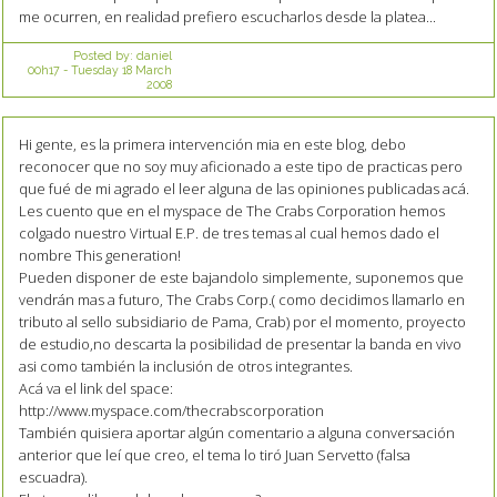
me ocurren, en realidad prefiero escucharlos desde la platea...
Posted by:
daniel
00h17
-
Tuesday 18
March
2008
Hi gente, es la primera intervención mia en este blog, debo
reconocer que no soy muy aficionado a este tipo de practicas pero
que fué de mi agrado el leer alguna de las opiniones publicadas acá.
Les cuento que en el myspace de The Crabs Corporation hemos
colgado nuestro Virtual E.P. de tres temas al cual hemos dado el
nombre This generation!
Pueden disponer de este bajandolo simplemente, suponemos que
vendrán mas a futuro, The Crabs Corp.( como decidimos llamarlo en
tributo al sello subsidiario de Pama, Crab) por el momento, proyecto
de estudio,no descarta la posibilidad de presentar la banda en vivo
asi como también la inclusión de otros integrantes.
Acá va el link del space:
http://www.myspace.com/thecrabscorporation
También quisiera aportar algún comentario a alguna conversación
anterior que leí que creo, el tema lo tiró Juan Servetto (falsa
escuadra).