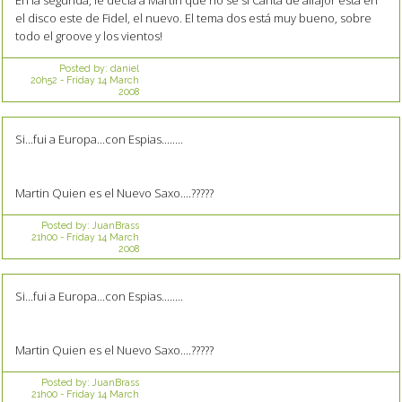
el disco este de Fidel, el nuevo. El tema dos está muy bueno, sobre
todo el groove y los vientos!
Posted by:
daniel
20h52
-
Friday 14
March
2008
Si...fui a Europa...con Espias........
Martin Quien es el Nuevo Saxo....?????
Posted by:
JuanBrass
21h00
-
Friday 14
March
2008
Si...fui a Europa...con Espias........
Martin Quien es el Nuevo Saxo....?????
Posted by:
JuanBrass
21h00
-
Friday 14
March